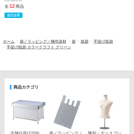
12
全
商品
ホーム
>
袋／ラッピング／梱包資材
>
袋
>
紙袋
>
手提げ紙袋
>
手提げ紙袋 カラークラフト グリーン
商品カテゴリ
店舗什器
(2258)
袋／ラッピング／
陳列・ディスプレ