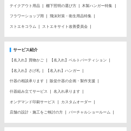
テイクアウト用品
棚下照明の選び方
木製ハンガー特集
フラワーショップ用
飛沫対策・衛生用品特集
ストエキコラム
ストエキサイト改善委員会
サービス紹介
【名入れ】買物かご
【名入れ】ベルトパーティション
【名入れ】さげ札
【名入れ】ハンガー
什器の相談承ります
販促什器の企画・製作支援
什器組み立てサービス
名入れ承ります
オンデマンド印刷サービス
カスタムオーダー
店舗の設計・施工をご検討の方
バーチャルショールーム