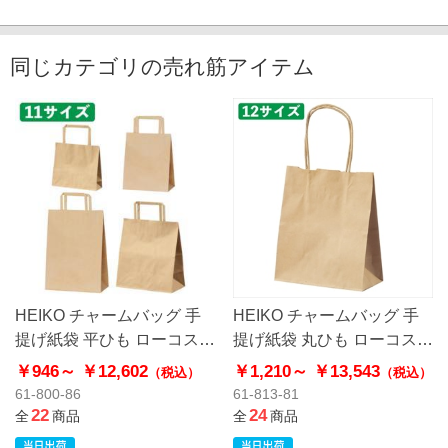
同じカテゴリの売れ筋アイテム
HEIKO チャームバッグ 手
HEIKO チャームバッグ 手
提げ紙袋 平ひも ローコスト
提げ紙袋 丸ひも ローコスト
タイプ 茶無地
タイプ 茶無地
￥946～
￥12,602
￥1,210～
￥13,543
（税込）
（税込）
61-800-86
61-813-81
22
24
全
商品
全
商品