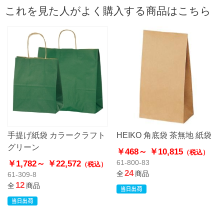
これを見た人がよく購入する商品はこちら
手提げ紙袋 カラークラフト
HEIKO 角底袋 茶無地 紙袋
グリーン
￥468～
￥10,815
（税込）
￥1,782～
￥22,572
61-800-83
（税込）
24
全
商品
61-309-8
12
全
商品