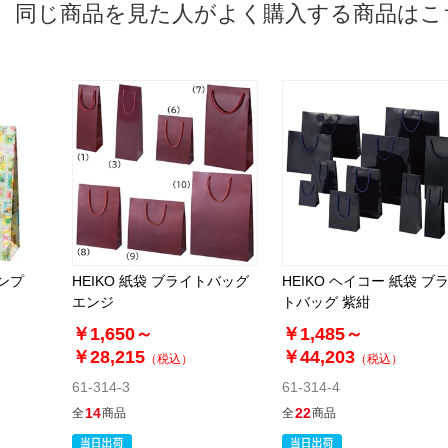
同じ商品を見た人がよく購入する商品はこ
ンプ
HEIKO 紙袋 ブライトバッグ
HEIKO ヘイコー 紙袋 ブ
エンジ
トバッグ 紫紺
￥1,650～
￥1,485～
￥28,215
￥44,203
（税込）
（税込）
61-314-3
61-314-4
14
22
全
商品
全
商品