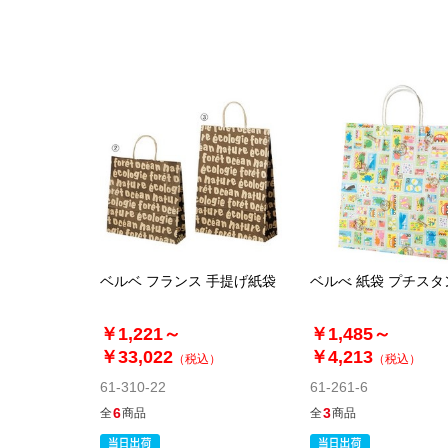
ベルベ フランス 手提げ紙袋
ベルべ 紙袋 プチスタ
￥1,221～
￥1,485～
￥33,022
￥4,213
（税込）
（税込）
61-310-22
61-261-6
6
3
全
商品
全
商品