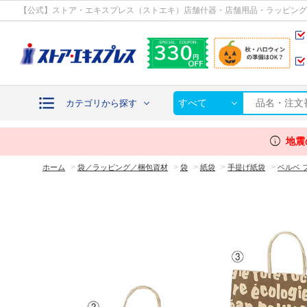
カテゴリから探す
【公式】ストア・エキスプレス（ストエキ）店舗什器・店舗用品・ラッピング
すべて
カテゴリから探す
info
地震
>
>
>
>
>
ホーム
袋／ラッピング／梱包資材
袋
紙袋
手提げ紙袋
ベルベ 