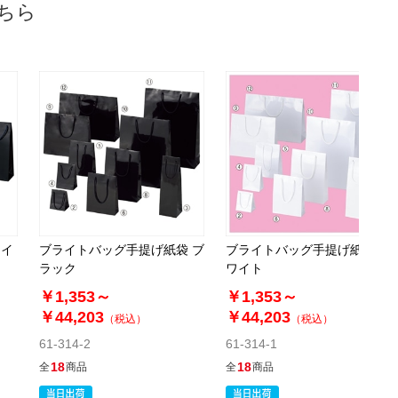
ちら
￥24,992
カートに入れる
08月21日頃の出荷
送料無料
別送
61-310-22-6
(6). 32×11×43cm(600枚)
税抜 ￥30,020 /単価
￥55.04
￥33,022
カートに入れる
08月21日頃の出荷
ライ
ブライトバッグ手提げ紙袋 ブ
ブライトバッグ手提げ紙袋 ホ
送料無料
別送
ラック
ワイト
￥1,353～
￥1,353～
￥44,203
￥44,203
（税込）
（税込）
61-314-2
61-314-1
18
18
全
商品
全
商品