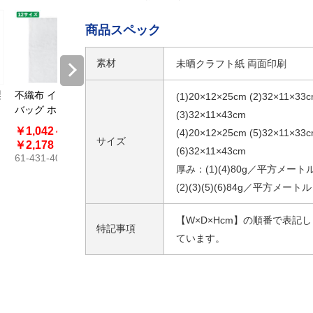
商品スペック
素材
未晒クラフト紙 両面印刷
梨
不織布 インナー
【50枚】紙袋用
【50枚】ローコ
(1)20×12×25cm (2)32×11×33
バッグ ホワイト
雨カバー
スト雨カバー バ
(3)32×11×43cm
イオマス10％配
￥1,042～
￥825～
￥627～
(4)20×12×25cm (5)32×11×33
合
サイズ
￥2,178
￥1,683
￥1,874
(6)32×11×43cm
61-431-40
61-312-14
61-802-77
厚み：(1)(4)80g／平方メート
(2)(3)(5)(6)84g／平方メートル
【W×D×Hcm】の順番で表記し
特記事項
ています。