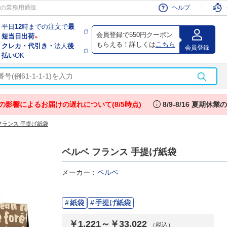
会員
の業務用通販
ヘルプ
平日
12
時までの注文で
最
会員登録で550円クーポン
短当日出荷
※
もらえる！詳しくは
こちら
クレカ・代引き・
法人
後
会員登録
払い
OK
info
の影響によるお届けの遅れについて(8/5時点)
8/9-8/16 夏期休
フランス 手提げ紙袋
ベルベ フランス 手提げ紙袋
メーカー：
ベルベ
紙袋
手提げ紙袋
￥1,221～￥33,022
（税込）