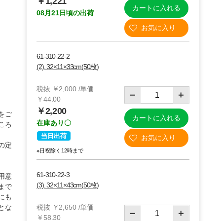
￥1,221
カートに入れる
08月21日頃の出荷
61-310-22-2
(2). 32×11×33cm(50枚)
税抜 ￥2,000 /単価
￥44.00
￥2,200
をご
カートに入れる
在庫あり〇
ころ
当日出荷
の定
※日祝除く12時まで
61-310-22-3
用意
(3). 32×11×43cm(50枚)
まで
にも
とな
税抜 ￥2,650 /単価
￥58.30