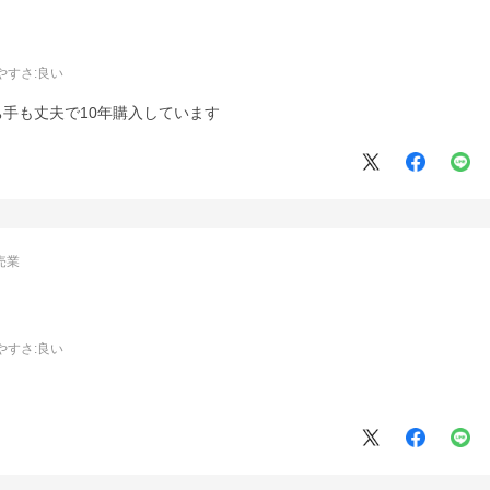
やすさ
:良い
手も丈夫で10年購入しています
売業
やすさ
:良い