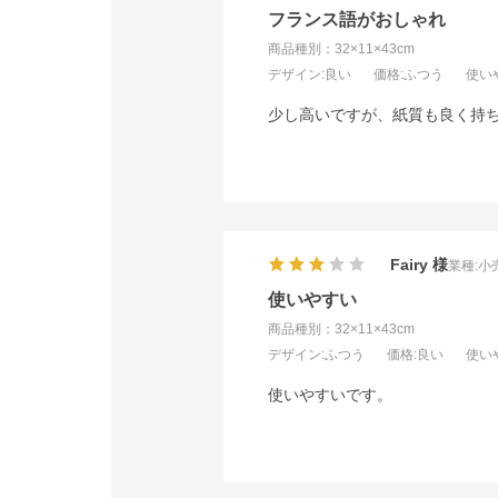
フランス語がおしゃれ
商品種別：32×11×43cm
デザイン
:良い
価格
:ふつう
使い
少し高いですが、紙質も良く持ち
Fairy
業種:
小
使いやすい
商品種別：32×11×43cm
デザイン
:ふつう
価格
:良い
使い
使いやすいです。