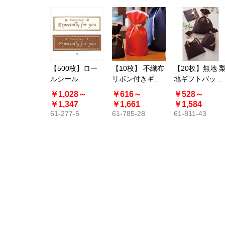
【500枚】ロー
【10枚】 不織布
【20枚】無地 
ルシール
リボン付きギフ
地ギフトバッグ
トバッグ レッド
ブラウン ソフト
￥1,028～
￥616～
￥528～
巾着 底マチ付き
型〔ストエキオ
￥1,347
￥1,661
￥1,584
リジナル〕
61-277-5
61-785-28
61-811-43