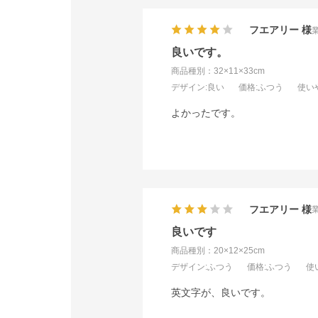
フエアリー
良いです。
商品種別：32×11×33cm
デザイン
:良い
価格
:ふつう
使い
よかったです。
フエアリー
良いです
商品種別：20×12×25cm
デザイン
:ふつう
価格
:ふつう
使
英文字が、良いです。