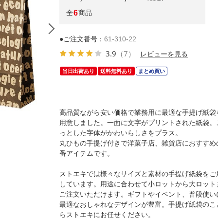
全
6
商品
●ご注文番号：
61-310-22
3.9
（7）
レビューを見る
当日出荷あり
送料無料あり
まとめ買い
高品質ながら安い価格で業務用に最適な手提げ紙袋
用意しました。一面に文字がプリントされた紙袋。
っとした字体がかわいらしさをプラス。
丸ひもの手提げ付きで洋菓子店、雑貨店におすすめ
(1)20×12×25cm
番アイテムです。
ストエキでは様々なサイズと素材の手提げ紙袋をご
しています。用途に合わせて小ロットから大ロット
ご注文いただけます。ギフトやイベント、普段使い
最適なおしゃれなデザインが豊富。手提げ紙袋のこ
らストエキにお任せください。