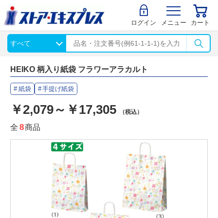
ログイン
メニュー
カート
HEIKO 柄入り紙袋 フラワーアラカルト
紙袋
手提げ紙袋
￥2,079～￥17,305
（税込）
全
8
商品