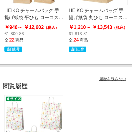
HEIKO チャームバッグ 手
HEIKO チャームバッグ 手
提げ紙袋 平ひも ローコスト
提げ紙袋 丸ひも ローコスト
タイプ 茶無地
タイプ 茶無地
￥946～
￥12,602
￥1,210～
￥13,543
（税込）
（税込）
61-800-86
61-813-81
22
24
全
商品
全
商品
履歴を残さない
閲覧履歴