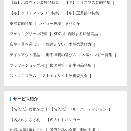
【秋】ハロウィン装飾品特集
【冬】クリスマス装飾特集
【冬】クリスマスツリー特集
【冬】正月飾り特集
季節装飾特集
レビュー投稿しませんか
フェイクグリーン特集
SDGsに貢献する店舗備品
店舗什器を選ぼう
間違えない！木棚の選び方
テイクアウト用品
棚下照明の選び方
木製ハンガー特集
フラワーショップ用
飛沫対策・衛生用品特集
ストエキコラム
ストエキサイト改善委員会
サービス紹介
【名入れ】買物かご
【名入れ】ベルトパーティション
【名入れ】さげ札
【名入れ】ハンガー
什器の相談承ります
販促什器の企画・製作支援