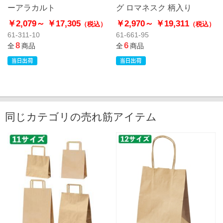
ーアラカルト
グ ロマネスク 柄入り
￥2,079～
￥17,305
￥2,970～
￥19,311
（税込）
（税込）
61-311-10
61-661-95
8
6
全
商品
全
商品
同じカテゴリの売れ筋アイテム