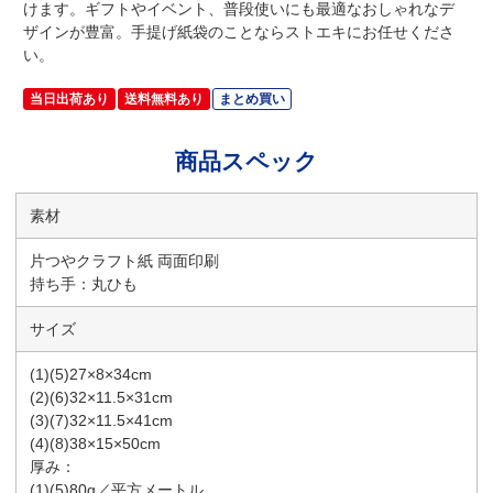
けます。ギフトやイベント、普段使いにも最適なおしゃれなデ
ザインが豊富。手提げ紙袋のことならストエキにお任せくださ
い。
当日出荷あり
送料無料あり
まとめ買い
商品スペック
素材
片つやクラフト紙 両面印刷
持ち手：丸ひも
サイズ
(1)(5)27×8×34cm
(2)(6)32×11.5×31cm
(3)(7)32×11.5×41cm
(4)(8)38×15×50cm
厚み：
(1)(5)80g／平方メートル