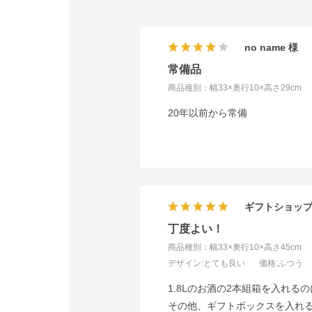
no name
常備品
商品種別：幅33×奥行10×高さ29cm
20年以前から常備
ギフトショッ
丁度よい！
商品種別：幅33×奥行10×高さ45cm
デザイン
:とても良い
価格
:ふつう
1.8Lのお酒の2本組箱を入れる
その他、ギフトボックスを入れ