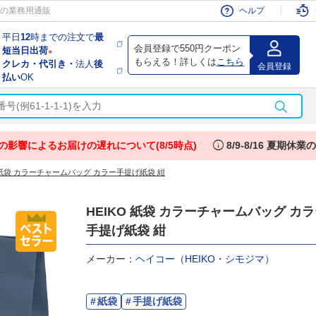
会員
の業務用通販
ヘルプ
平日
12
時までの注文で
最
会員登録で550円クーポン
短当日出荷
※
もらえる！詳しくは
こちら
クレカ・代引き・
法人
後
会員登録
払い
OK
info
の影響によるお届けの遅れについて(8/5時点)
8/9-8/16 夏期休
O 紙袋 カラーチャームバッグ カラー手提げ紙袋 紺
HEIKO 紙袋 カラーチャームバッグ カ
手提げ紙袋 紺
メーカー：
ヘイコー（HEIKO・シモジマ）
紙袋
手提げ紙袋