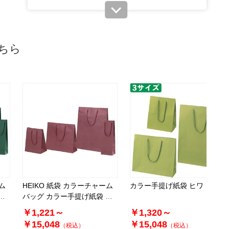
税抜 ￥11,400 /単価
￥125.40
￥12,540
カートに入れる
ちら
08月24日頃の出荷
送料無料
別送
61-313-4-6
(6). 幅33×奥行10×高さ29cm(100枚)
税抜 ￥12,540 /単価
￥137.94
￥13,794
カートに入れる
08月24日頃の出荷
送料無料
別送
ム
HEIKO 紙袋 カラーチャーム
カラー手提げ紙袋 ヒワ
グ
バッグ カラー手提げ紙袋 エ
ンジ
61-313-4-7
￥1,221～
￥1,320～
(7). 幅33×奥行10×高さ45cm(100枚)
￥15,048
￥15,048
（税込）
（税込）