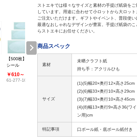
ストエキでは様々なサイズと素材の手提げ紙袋をご
しています。用途に合わせて小ロットから大ロット
ご注文いただけます。ギフトやイベント、普段使い
最適なおしゃれなデザインが豊富。手提げ紙袋のこ
らストエキにお任せください。
商品スペック
【500枚】透明
【500枚】透明
シールピーラー
未晒クラフト紙
素材
シール
シール 片糊
持ち手：アクリルひも
￥610～
￥913
￥665～
￥995
￥2,739～
61-277-10
61-800-77
￥4,290
(1)(5)幅20×奥行12×高さ25cm
61-812-20
(2)(6)幅33×奥行10×高さ29cm
サイズ
(3)(7)幅33×奥行10×高さ45cm
(4)(8)幅13×奥行9×高さ36(ワイ
ン用)cm
特記事項
口ボール紙・底ボール紙付き