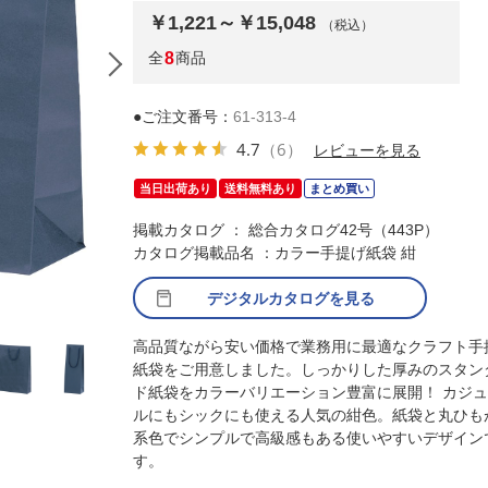
￥1,221～￥15,048
（税込）
全
8
商品
●ご注文番号：
61-313-4
4.7
（6）
レビューを見る
当日出荷あり
送料無料あり
まとめ買い
掲載カタログ ： 総合カタログ42号（443P）
カタログ掲載品名 ：カラー手提げ紙袋 紺
デジタルカタログを見る
(1)20×12×25cm 10枚
高品質ながら安い価格で業務用に最適なクラフト手
紙袋をご用意しました。しっかりした厚みのスタン
ド紙袋をカラーバリエーション豊富に展開！ カジ
ルにもシックにも使える人気の紺色。紙袋と丸ひも
系色でシンプルで高級感もある使いやすいデザイン
す。