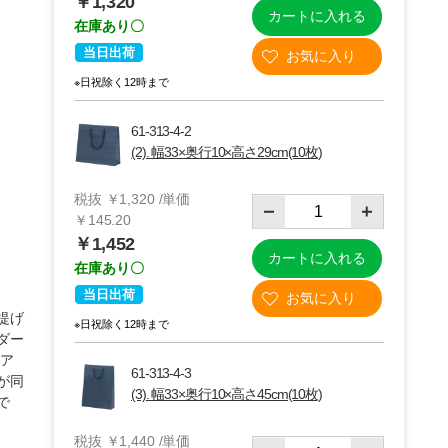
￥1,320
カートに入れる
在庫あり〇
当日出荷
※日祝除く12時まで
61-313-4-2
(2). 幅33×奥行10×高さ29cm(10枚)
税抜 ￥1,320 /単価
￥145.20
￥1,452
カートに入れる
在庫あり〇
(2)33×10×29cm 10枚
当日出荷
提げ
※日祝除く12時まで
ダー
ュア
61-313-4-3
が同
(3). 幅33×奥行10×高さ45cm(10枚)
で
税抜 ￥1,440 /単価