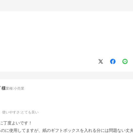
プ
業種:
小売業
使いやすさ
:とても良い
のに丁度よいです！
るのに使用してますが、紙のギフトボックスを入れる分には問題ない丈