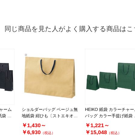
同じ商品を見た人がよく購入する商品はこ
チャーム
ショルダーバッグ ベージュ無
HEIKO 紙袋 カラーチャー
紙袋 黒
地紙袋 紺ひも〔ストエキオリ
バッグ カラー手提げ紙袋 
ジナル〕
リーン
￥1,430～
￥1,221～
￥6,930
￥15,048
（税込）
（税込）