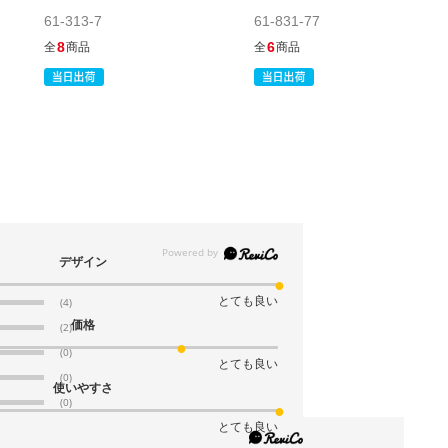
61-313-7
61-831-77
税抜 ￥13,680 /単価
8
6
全
商品
全
商品
￥150.48
￥15,048
カートに入れる
08月24日頃の出荷
送料無料
別送
61-313-4-8
(8). 幅13×奥行9×高さ36cm ワイン用(100枚)
税抜 ￥10,545 /単価
デザイン
￥115.99
￥11,599
とても良い
(4)
カートに入れる
価格
08月24日頃の出荷
(2)
送料無料
別送
(0)
とても良い
(0)
使いやすさ
(0)
とても良い