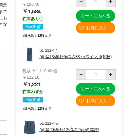
￥158.40
用意
￥1,584
まで
カートに入れる
にも
在庫あり〇
とな
当日出荷
※日祝除く12時まで
61-313-4-4
(4). 幅13×奥行9×高さ36cm ワイン用(10枚)
税抜 ￥1,110 /単価
￥122.10
￥1,221
カートに入れる
在庫わずか
当日出荷
※日祝除く12時まで
61-313-4-5
(5). 幅20×奥行12×高さ25cm(100枚)