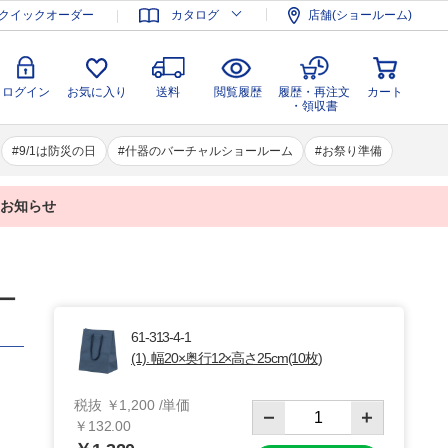
登録
ログイン
お気に入り
送料
閲覧履歴
履歴・再注文
クイックオーダー
カタログ
店舗(ショールーム)
カート
・領収書
ログイン
お気に入り
送料
閲覧履歴
履歴・再注文
カート
・領収書
9/1は防災の日
什器のバーチャルショールーム
お祭り準備
業のお知らせ
ラー
61-313-4-1
(1). 幅20×奥行12×高さ25cm(10枚)
税抜 ￥1,200 /単価
￥132.00