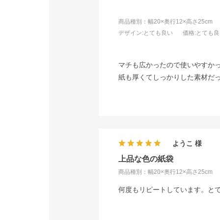
商品種別：幅20×奥行12×高さ25cm
デザイン
:とても良い
価格
:とても
マチも広かったので使いやすか
紙も厚くてしっかりした素材だ
ようこ
上品な色の紙袋
商品種別：幅20×奥行12×高さ25cm
何度もリピートしています。と