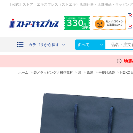
カテゴリから探す
【公式】ストア・エキスプレス（ストエキ）店舗什器・店舗用品・ラッピング
すべて
カテゴリから探す
info
地震
>
>
>
>
>
ホーム
袋／ラッピング／梱包資材
袋
紙袋
手提げ紙袋
HEIK