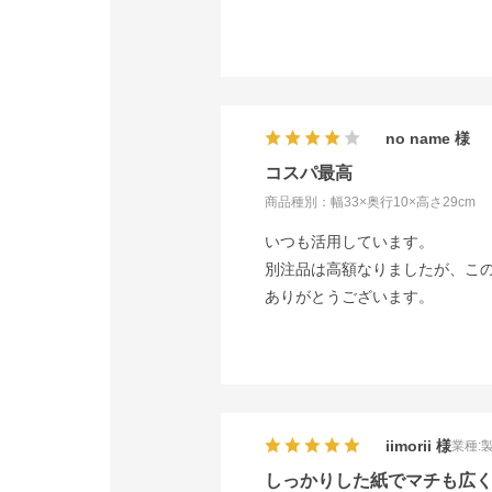
no name
コスパ最高
商品種別：幅33×奥行10×高さ29cm
いつも活用しています。
別注品は高額なりましたが、こ
ありがとうございます。
iimorii
業種:
しっかりした紙でマチも広