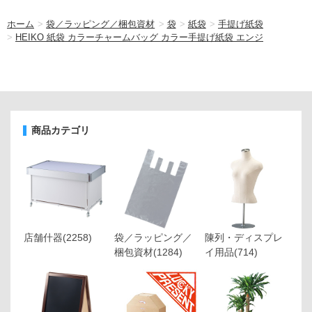
ホーム
>
袋／ラッピング／梱包資材
>
袋
>
紙袋
>
手提げ紙袋
>
HEIKO 紙袋 カラーチャームバッグ カラー手提げ紙袋 エンジ
商品カテゴリ
店舗什器
(2258)
袋／ラッピング／
陳列・ディスプレ
梱包資材
(1284)
イ用品
(714)