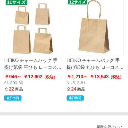
HEIKO チャームバッグ 手
HEIKO チャームバッグ 手
提げ紙袋 平ひも ローコスト
提げ紙袋 丸ひも ローコスト
タイプ 茶無地
タイプ 茶無地
￥946～
￥12,602
￥1,210～
￥13,543
（税込）
（税込）
61-800-86
61-813-81
22
24
全
商品
全
商品
履歴を残さない