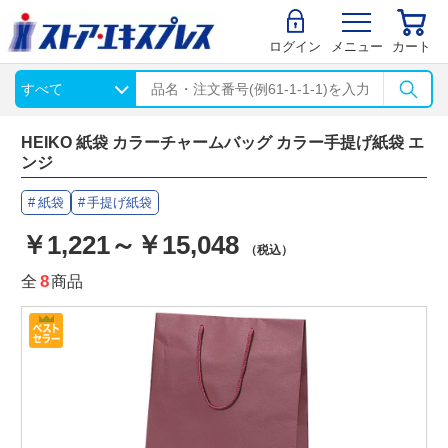
ログイン
メニュー
カート
HEIKO 紙袋 カラーチャームバッグ カラー手提げ紙袋 エ
ンジ
紙袋
手提げ紙袋
￥1,221～￥15,048
（税込）
全
8
商品