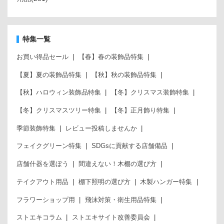
特集一覧
お買い得品セール
【春】春の装飾品特集
【夏】夏の装飾品特集
【秋】秋の装飾品特集
【秋】ハロウィン装飾品特集
【冬】クリスマス装飾特集
【冬】クリスマスツリー特集
【冬】正月飾り特集
季節装飾特集
レビュー投稿しませんか
フェイクグリーン特集
SDGsに貢献する店舗備品
店舗什器を選ぼう
間違えない！木棚の選び方
テイクアウト用品
棚下照明の選び方
木製ハンガー特集
フラワーショップ用
飛沫対策・衛生用品特集
ストエキコラム
ストエキサイト改善委員会