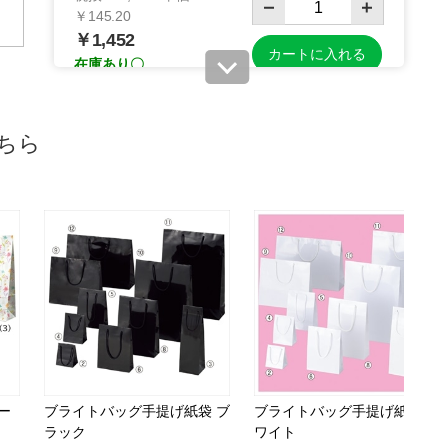
￥145.20
￥1,452
カートに入れる
在庫あり〇
当日出荷
※日祝除く12時まで
ちら
61-313-9-6
(6). 25.5×14.5×33cm(10枚)
税抜 ￥1,530 /単価
￥168.30
￥1,683
カートに入れる
在庫わずか
当日出荷
※日祝除く12時まで
ー
ブライトバッグ手提げ紙袋 ブ
61-313-9-7
ブライトバッグ手提げ紙袋 ホ
ラック
(7). 10×7×12cm(50枚)
ワイト