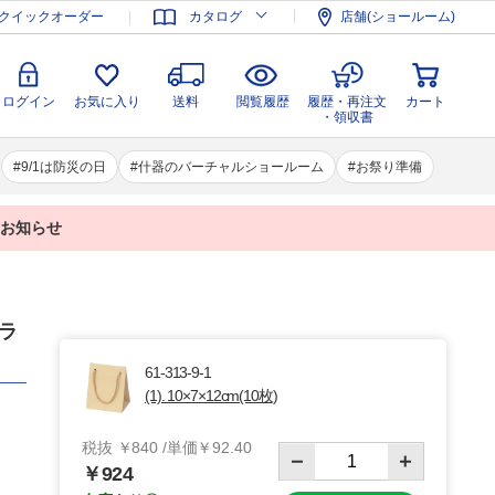
登録
ログイン
お気に入り
送料
閲覧履歴
履歴・再注文
クイックオーダー
カタログ
店舗(ショールーム)
カート
・領収書
ログイン
お気に入り
送料
閲覧履歴
履歴・再注文
カート
・領収書
9/1は防災の日
什器のバーチャルショールーム
お祭り準備
業のお知らせ
クラ
61-313-9-1
(1). 10×7×12cm(10枚)
税抜 ￥840 /単価￥92.40
￥924