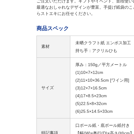
ご注文いただけます。ギフトやイベント、普段使い
最適なおしゃれなデザインが豊富。手提げ紙袋のこ
らストエキにお任せください。
商品スペック
未晒クラフト紙 エンボス加工
素材
持ち手：アクリルひも
厚み：150g／平方メートル
(1)10×7×12cm
(2)11×10×36.5cm [ワイン用]
サイズ
(3)12×7×16.5cm
(4)17×8.5×23cm
(5)22.5×8×32cm
(6)25.5×14.5×33cm
口ボール紙・底ボール紙付き
特記事項
【幅(W)×奥行(D)×高さ(H)cm】