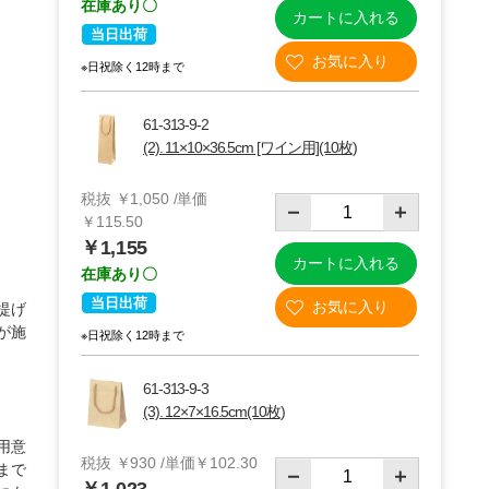
在庫あり〇
カートに入れる
当日出荷
※日祝除く12時まで
61-313-9-2
(2). 11×10×36.5cm [ワイン用](10枚)
税抜 ￥1,050 /単価
￥115.50
￥1,155
カートに入れる
在庫あり〇
当日出荷
提げ
(2)11×10×36.5cm 10枚
が施
※日祝除く12時まで
61-313-9-3
(3). 12×7×16.5cm(10枚)
用意
税抜 ￥930 /単価￥102.30
まで