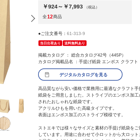
￥924～￥7,993
（税込）
全
12
商品
●ご注文番号：
61-313-9
当日出荷あり
送料無料あり
掲載カタログ ： 総合カタログ42号（445P）
カタログ掲載品名 ：手提げ紙袋 エンボス クラフト
デジタルカタログを見る
高品質ながら安い価格で業務用に最適なクラフト手
(1)10×7×12cm 10枚
紙袋をご用意しました。ストライプのエンボス加工
されたおしゃれな紙袋です。
アクリルひもを用いた高級タイプです。
表面はエンボス加工のストライプ模様です。
ストエキでは様々なサイズと素材の手提げ紙袋をご
しています。用途に合わせて小ロットから大ロット