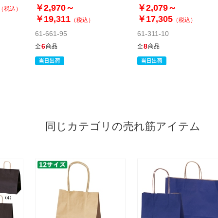
￥2,970～
￥2,079～
（税込）
￥19,311
￥17,305
（税込）
（税込）
61-661-95
61-311-10
6
8
全
商品
全
商品
同じカテゴリの売れ筋アイテム