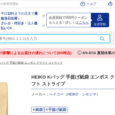
会員
の業務用通販
ヘルプ
平日
12
時までの注文で
最
会員登録で550円クーポン
短当日出荷
※
もらえる！詳しくは
こちら
クレカ・代引き・
法人
後
会員登録
払い
OK
info
の影響によるお届けの遅れについて(8/5時点)
8/9-8/16 夏期休
O Kバッグ 手提げ紙袋 エンボス クラフト ストライプ
HEIKO Kバッグ 手提げ紙袋 エンボス 
フト ストライプ
メーカー：
ヘイコー（HEIKO・シモジマ）
紙袋
手提げ紙袋