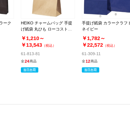
カラーク
HEIKO チャームバッグ 手提
手提げ紙袋 カラークラフ
げ紙袋 丸ひも ローコストタ
ネイビー
イプ 茶無地
￥1,210～
￥1,782～
￥13,543
￥22,572
（税込）
（税込）
61-813-81
61-309-11
24
12
全
商品
全
商品