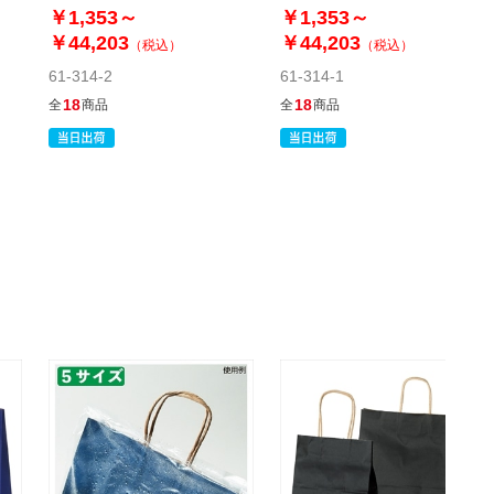
￥1,353～
￥1,353～
税抜 ￥3,990 /単価
￥44,203
￥44,203
（税込）
（税込）
￥87.78
61-314-2
61-314-1
￥4,389
カートに入れる
18
18
全
商品
全
商品
08月24日頃の出荷
送料無料
別送
61-313-9-8
(8). 11×10×36.5cm [ワイン用](50枚)
税抜 ￥4,987 /単価
￥109.70
￥5,485
カートに入れる
08月24日頃の出荷
送料無料
別送
61-313-9-9
(9). 12×7×16.5cm(50枚)