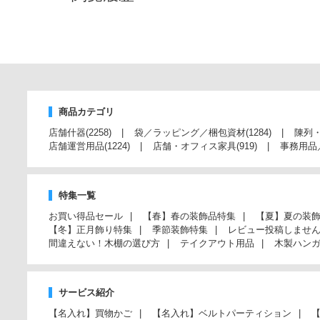
商品カテゴリ
店舗什器
(2258)
袋／ラッピング／梱包資材
(1284)
陳列
店舗運営用品
(1224)
店舗・オフィス家具
(919)
事務用品
特集一覧
お買い得品セール
【春】春の装飾品特集
【夏】夏の装
【冬】正月飾り特集
季節装飾特集
レビュー投稿しませ
間違えない！木棚の選び方
テイクアウト用品
木製ハン
サービス紹介
【名入れ】買物かご
【名入れ】ベルトパーティション