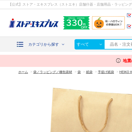
カテゴリから探す
【公式】ストア・エキスプレス（ストエキ）店舗什器・店舗用品・ラッピング
すべて
カテゴリから探す
info
地震
>
>
>
>
>
ホーム
袋／ラッピング／梱包資材
袋
紙袋
手提げ紙袋
HEIK