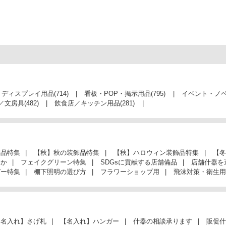
・ディスプレイ用品
(714)
看板・POP・掲示用品
(795)
イベント・ノ
／文房具
(482)
飲食店／キッチン用品
(281)
飾品特集
【秋】秋の装飾品特集
【秋】ハロウィン装飾品特集
【冬
んか
フェイクグリーン特集
SDGsに貢献する店舗備品
店舗什器を
ガー特集
棚下照明の選び方
フラワーショップ用
飛沫対策・衛生用
【名入れ】さげ札
【名入れ】ハンガー
什器の相談承ります
販促什