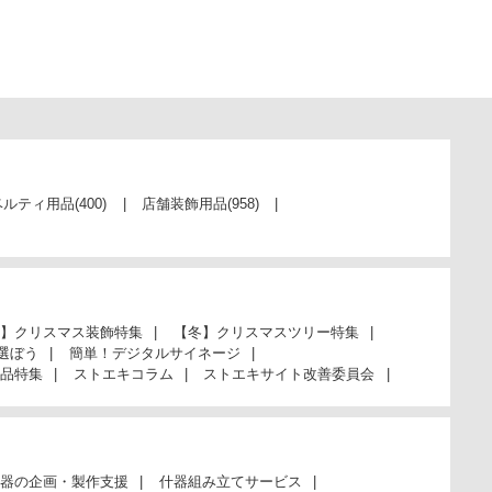
税抜 ￥6,270 /単価
￥137.94
￥6,897
カートに入れる
08月24日頃の出荷
送料無料
別送
ベルティ用品
(400)
店舗装飾用品
(958)
61-313-9-12
(12). 25.5×14.5×33cm(50枚)
税抜 ￥7,267 /単価
￥159.86
】クリスマス装飾特集
￥7,993
【冬】クリスマスツリー特集
カートに入れる
選ぼう
簡単！デジタルサイネージ
08月24日頃の出荷
品特集
ストエキコラム
ストエキサイト改善委員会
送料無料
別送
器の企画・製作支援
什器組み立てサービス