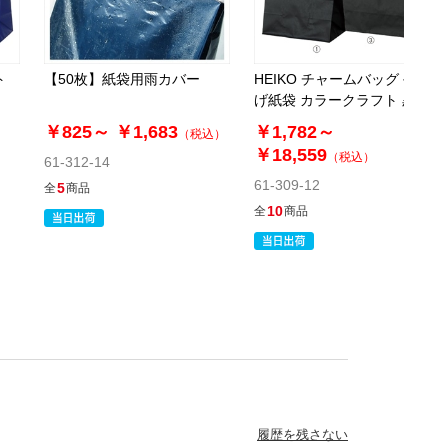
税抜 ￥4,417 /単価
￥97.16
￥4,858
ト
【50枚】紙袋用雨カバー
HEIKO チャームバッグ 手提
カートに入れる
げ紙袋 カラークラフト 黒
08月24日頃の出荷
送料無料
別送
￥825～
￥1,683
￥1,782～
（税込）
￥18,559
（税込）
61-312-14
61-309-12
5
全
商品
61-313-9-10
(10). 17×8.5×23cm(50枚)
10
全
商品
税抜 ￥4,987 /単価
￥109.70
￥5,485
カートに入れる
08月24日頃の出荷
送料無料
別送
61-313-9-11
履歴を残さない
(11). 22.5×8×32cm(50枚)