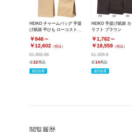
HEIKO チャームバッグ 手提
HEIKO 手提げ紙袋 
げ紙袋 平ひも ローコストタ
ラフト ブラウン
イプ 茶無地
￥946～
￥1,782～
￥12,602
￥18,559
（税込）
（税込）
61-800-86
61-309-9
22
14
全
商品
全
商品
閲覧履歴