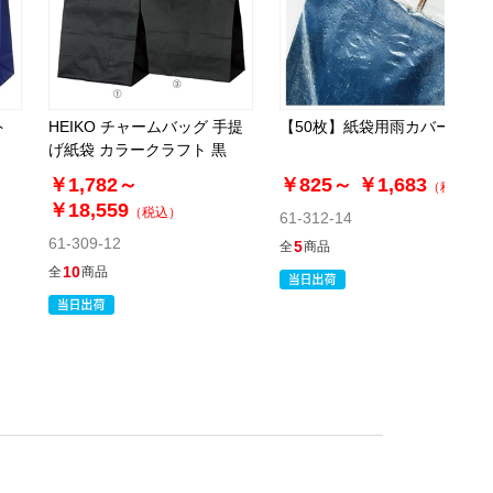
ト
HEIKO チャームバッグ 手提
【50枚】紙袋用雨カバー
げ紙袋 カラークラフト 黒
￥1,782～
￥825～
￥1,683
（税込）
￥18,559
（税込）
61-312-14
61-309-12
5
全
商品
10
全
商品