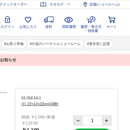
登録
ログイン
お気に入り
送料
閲覧履歴
履歴・再注文
クイックオーダー
カタログ
店舗(ショールーム)
カート
・領収書
ログイン
お気に入り
送料
閲覧履歴
履歴・再注文
カート
・領収書
お祭り準備
什器のバーチャルショールーム
更衣室に設置
業のお知らせ
61-314-14-1
(1). 22×12×22cm(10枚)
税抜 ￥1,090 /単価
￥119.90