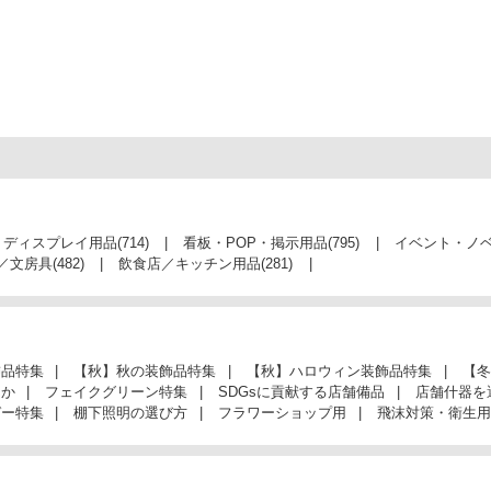
・ディスプレイ用品
(714)
看板・POP・掲示用品
(795)
イベント・ノ
／文房具
(482)
飲食店／キッチン用品
(281)
飾品特集
【秋】秋の装飾品特集
【秋】ハロウィン装飾品特集
【冬
んか
フェイクグリーン特集
SDGsに貢献する店舗備品
店舗什器を
ガー特集
棚下照明の選び方
フラワーショップ用
飛沫対策・衛生用