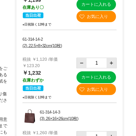
￥1,199
カートに入れる
在庫あり〇
当日出荷
※日祝除く12時まで
61-314-14-2
(2). 22.5×8×32cm(10枚)
税抜 ￥1,120 /単価
￥123.20
をご
￥1,232
ある
カートに入れる
在庫わずか
紙を
当日出荷
(1)(6)22×12×22cm
り傷
※日祝除く12時まで
ださ
61-314-14-3
(3). 26×16×26cm(10枚)
用意
まで
にも
税抜 ￥1,260 /単価