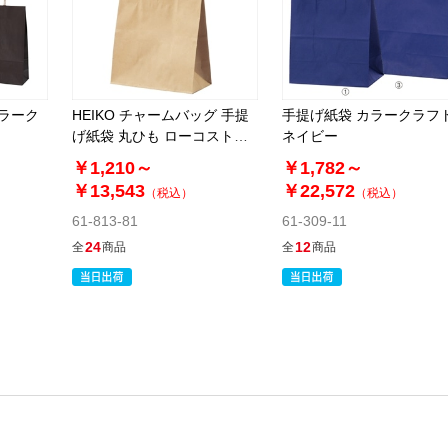
カラーク
HEIKO チャームバッグ 手提
手提げ紙袋 カラークラフ
げ紙袋 丸ひも ローコストタ
ネイビー
イプ 茶無地
￥1,210～
￥1,782～
￥13,543
￥22,572
（税込）
（税込）
61-813-81
61-309-11
24
12
全
商品
全
商品