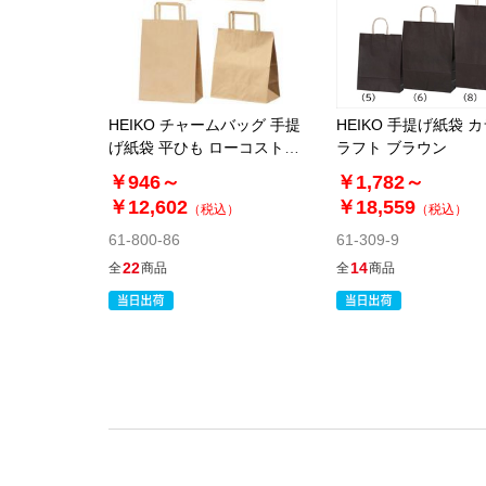
HEIKO チャームバッグ 手提
HEIKO 手提げ紙袋 
げ紙袋 平ひも ローコストタ
ラフト ブラウン
イプ 茶無地
￥946～
￥1,782～
￥12,602
￥18,559
（税込）
（税込）
61-800-86
61-309-9
22
14
全
商品
全
商品