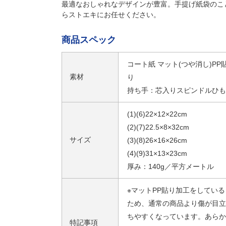
最適なおしゃれなデザインが豊富。手提げ紙袋のこ
らストエキにお任せください。
商品スペック
コート紙 マット(つや消し)PP
素材
り
持ち手：芯入りスピンドルひも
(1)(6)22×12×22cm
(2)(7)22.5×8×32cm
サイズ
(3)(8)26×16×26cm
(4)(9)31×13×23cm
厚み：140g／平方メートル
※マットPP貼り加工をしている
ため、通常の商品より傷が目立
ちやすくなっています。あらか
特記事項