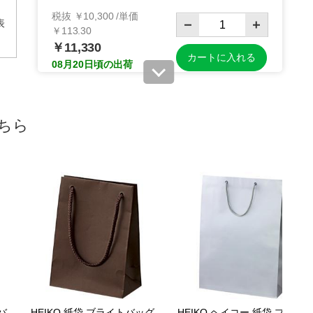
税抜 ￥10,300 /単価
表
￥113.30
￥11,330
カートに入れる
08月20日頃の出荷
送料無料
別送
ちら
61-314-14-7
(7). 22.5×8×32cm(100枚)
税抜 ￥10,600 /単価
￥116.60
￥11,660
カートに入れる
08月20日頃の出荷
送料無料
別送
61-314-14-8
(8). 26×16×26cm(100枚)
バ
HEIKO 紙袋 ブライトバッグ
HEIKO ヘイコー 紙袋 ブライ