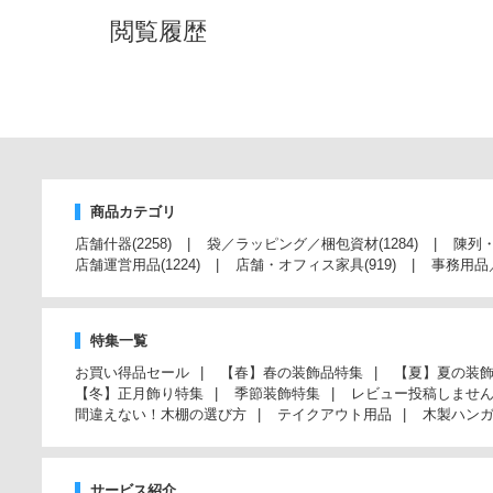
閲覧履歴
商品カテゴリ
店舗什器
(2258)
袋／ラッピング／梱包資材
(1284)
陳列
店舗運営用品
(1224)
店舗・オフィス家具
(919)
事務用品
特集一覧
お買い得品セール
【春】春の装飾品特集
【夏】夏の装
【冬】正月飾り特集
季節装飾特集
レビュー投稿しませ
間違えない！木棚の選び方
テイクアウト用品
木製ハン
サービス紹介