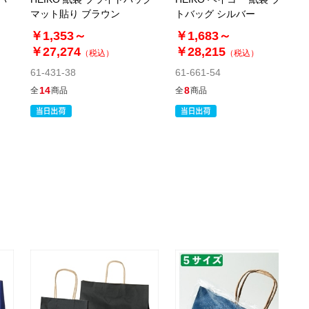
マット貼り ブラウン
トバッグ シルバー
税抜 ￥11,900 /単価
￥130.90
￥1,353～
￥1,683～
￥13,090
￥27,274
￥28,215
（税込）
（税込）
カートに入れる
08月20日頃の出荷
61-431-38
61-661-54
送料無料
別送
14
8
全
商品
全
商品
61-314-14-9
(9). 31×13×23cm(100枚)
税抜 ￥12,500 /単価
￥137.50
￥13,750
カートに入れる
08月20日頃の出荷
送料無料
別送