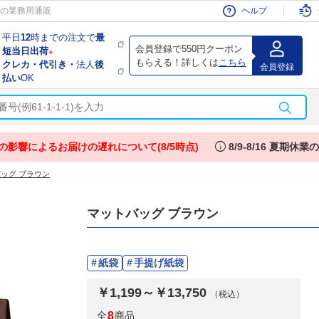
会員
の業務用通販
ヘルプ
平日
12
時までの注文で
最
会員登録で550円クーポン
短当日出荷
※
もらえる！詳しくは
こちら
クレカ・代引き・
法人
後
会員登録
払い
OK
info
の影響によるお届けの遅れについて(8/5時点)
8/9-8/16 夏期休
ッグ ブラウン
マットバッグ ブラウン
紙袋
手提げ紙袋
￥1,199～￥13,750
（税込）
全
8
商品