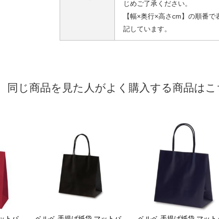
じめご了承ください。
【幅×奥行×高さcm】の順番で
記しています。
同じ商品を見た人がよく購入する商品はこ
マットバ
ベルベ 手提げ紙袋 マットバ
ベルベ 手提げ紙袋 マット