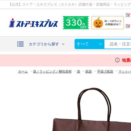
カテゴリから探す
【公式】ストア・エキスプレス（ストエキ）店舗什器・店舗用品・ラッピング
すべて
カテゴリから探す
info
地震
>
>
>
>
>
ホーム
袋／ラッピング／梱包資材
袋
紙袋
手提げ紙袋
マットバ