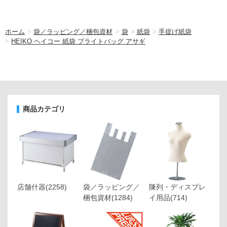
ホーム
>
袋／ラッピング／梱包資材
>
袋
>
紙袋
>
手提げ紙袋
>
HEIKO ヘイコー 紙袋 ブライトバッグ アサギ
商品カテゴリ
店舗什器
(2258)
袋／ラッピング／
陳列・ディスプレ
梱包資材
(1284)
イ用品
(714)