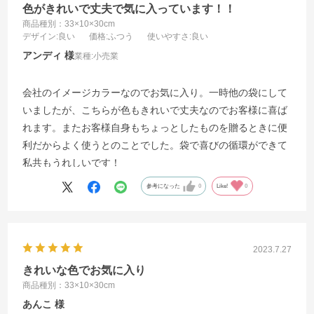
色がきれいで丈夫で気に入っています！！
商品種別：33×10×30cm
デザイン
:良い
価格
:ふつう
使いやすさ
:良い
アンディ
業種:
小売業
会社のイメージカラーなのでお気に入り。一時他の袋にして
いましたが、こちらが色もきれいで丈夫なのでお客様に喜ば
れます。またお客様自身もちょっとしたものを贈るときに便
利だからよく使うとのことでした。袋で喜びの循環ができて
私共もうれしいです！
参考になった
0
Like!
0
2023.7.27
きれいな色でお気に入り
商品種別：33×10×30cm
あんこ