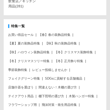
飲食店／キッチン
用品
(281)
特集一覧
お買い得品セール
【春】春の装飾品特集
【夏】夏の装飾品特集
【秋】秋の装飾品特集
【秋】ハロウィン装飾品特集
【冬】クリスマス装飾特集
【冬】クリスマスツリー特集
【冬】正月飾り特集
季節装飾特集
レビュー投稿しませんか
フェイクグリーン特集
SDGsに貢献する店舗備品
店舗什器を選ぼう
間違えない！木棚の選び方
テイクアウト用品
棚下照明の選び方
木製ハンガー特集
フラワーショップ用
飛沫対策・衛生用品特集