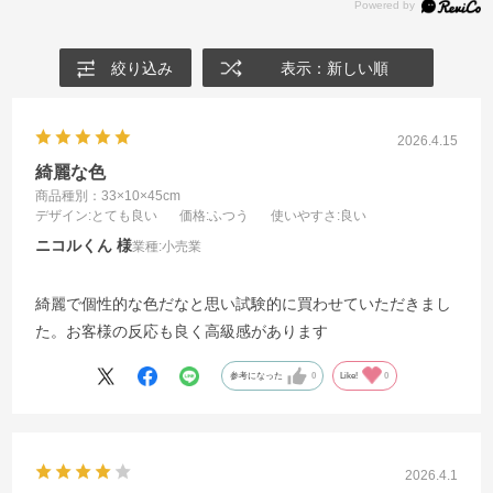
絞り込み
表示：新しい順
2026.4.15
綺麗な色
商品種別：33×10×45cm
デザイン
:とても良い
価格
:ふつう
使いやすさ
:良い
ニコルくん
業種:
小売業
綺麗で個性的な色だなと思い試験的に買わせていただきまし
た。お客様の反応も良く高級感があります
参考になった
0
Like!
0
2026.4.1