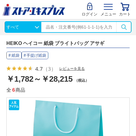
ログイン
メニュー
カート
HEIKO ヘイコー 紙袋 ブライトバッグ アサギ
紙袋
手提げ紙袋
4.7
（3）
レビューを見る
￥1,782～￥28,215
（税込）
全
6
商品