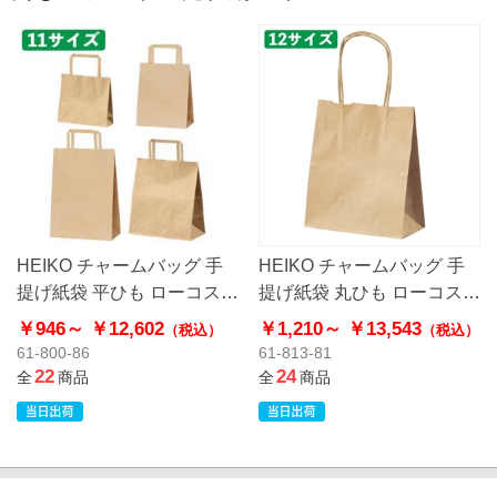
HEIKO チャームバッグ 手
HEIKO チャームバッグ 手
提げ紙袋 平ひも ローコスト
提げ紙袋 丸ひも ローコスト
タイプ 茶無地
タイプ 茶無地
￥946～
￥12,602
￥1,210～
￥13,543
（税込）
（税込）
61-800-86
61-813-81
22
24
全
商品
全
商品