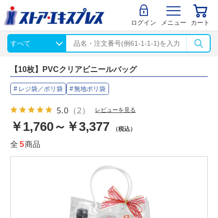
ログイン
メニュー
カート
【10枚】PVCクリアビニールバッグ
レジ袋／ポリ袋
無地ポリ袋
5.0
（2）
レビューを見る
￥1,760～￥3,377
（税込）
全
5
商品