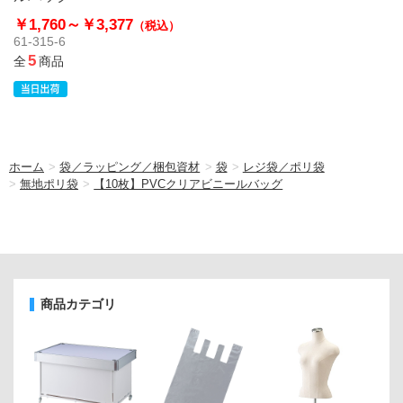
￥1,760～
￥3,377
（税込）
61-315-6
5
全
商品
ホーム
>
袋／ラッピング／梱包資材
>
袋
>
レジ袋／ポリ袋
>
無地ポリ袋
>
【10枚】PVCクリアビニールバッグ
商品カテゴリ