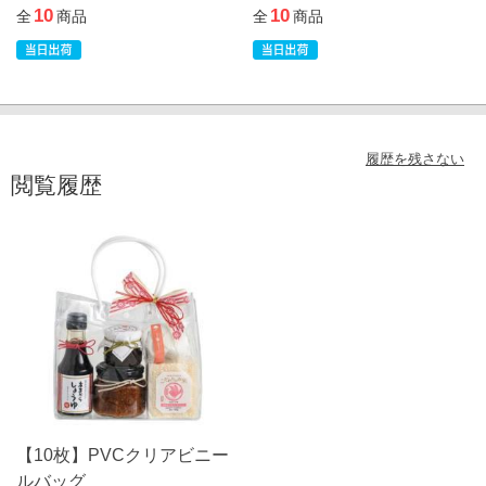
10
10
全
商品
全
商品
履歴を残さない
閲覧履歴
【10枚】PVCクリアビニー
ルバッグ