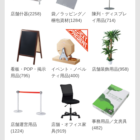
店舗什器
(2258)
袋／ラッピング／
陳列・ディスプレ
梱包資材
(1284)
イ用品
(714)
看板・POP・掲示
イベント・ノベル
店舗装飾用品
(958)
用品
(795)
ティ用品
(400)
事務用品／文房具
店舗運営用品
店舗・オフィス家
(482)
(1224)
具
(919)