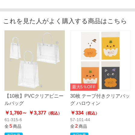
これを見た人がよく購入する商品はこちら
最大5％OFF
【10枚】PVCクリアビニー
30枚 テープ付きクリアバッ
ルバッグ
グ ハロウィン
￥1,760～
￥3,377
￥334
（税込）
（税込）
61-315-6
57-101-44
5
2
全
商品
全
商品