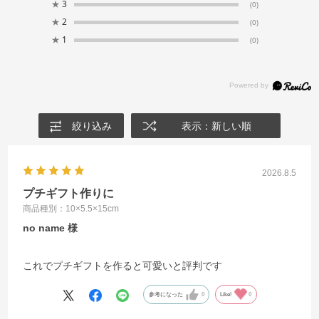
★
3
(0)
★
2
(0)
★
1
(0)
絞り込み
表示：新しい順
2026.8.5
プチギフト作りに
商品種別：10×5.5×15cm
no name
これでプチギフトを作ると可愛いと評判です
参考になった
0
Like!
0