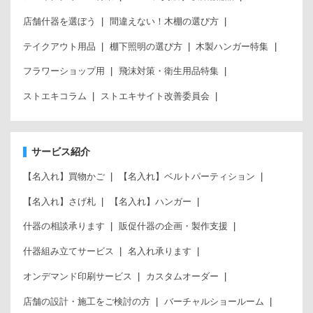
店舗什器を選ぼう
間違えない！木棚の選び方
テイクアウト用品
棚下照明の選び方
木製ハンガー特集
フラワーショップ用
飛沫対策・衛生用品特集
ストエキコラム
ストエキサイト改善委員会
サービス紹介
【名入れ】買物かご
【名入れ】ベルトパーティション
【名入れ】さげ札
【名入れ】ハンガー
什器の相談承ります
販促什器の企画・製作支援
什器組み立てサービス
名入れ承ります
オンデマンド印刷サービス
カスタムオーダー
店舗の設計・施工をご検討の方
バーチャルショールーム