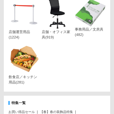
事務用品／文房具
店舗運営用品
店舗・オフィス家
(482)
(1224)
具
(919)
飲食店／キッチン
用品
(281)
特集一覧
お買い得品セール
【春】春の装飾品特集