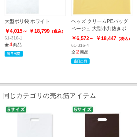
大型ポリ袋 ホワイト
ヘッズ クリームPEバッグ
ベージュ 大型小判抜きポリ
￥4,015～
￥18,799
（税込）
袋
￥6,572～
￥18,447
61-316-1
（税込）
4
全
商品
61-316-4
2
全
商品
同じカテゴリの売れ筋アイテム