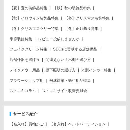
【夏】夏の装飾品特集
【秋】秋の装飾品特集
【秋】ハロウィン装飾品特集
【冬】クリスマス装飾特集
【冬】クリスマスツリー特集
【冬】正月飾り特集
季節装飾特集
レビュー投稿しませんか
フェイクグリーン特集
SDGsに貢献する店舗備品
店舗什器を選ぼう
間違えない！木棚の選び方
テイクアウト用品
棚下照明の選び方
木製ハンガー特集
フラワーショップ用
飛沫対策・衛生用品特集
ストエキコラム
ストエキサイト改善委員会
サービス紹介
【名入れ】買物かご
【名入れ】ベルトパーティション