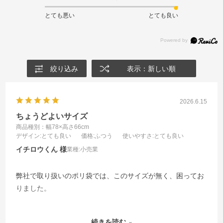
とても悪い
とても良い
絞り込み
表示：新しい順
2026.6.15
ちょうどよいサイズ
商品種別：幅78×高さ66cm
デザイン
:とても良い
価格
:ふつう
使いやすさ
:とても良い
イチロウくん
業種:
小売業
弊社で取り扱いのポリ袋では、このサイズが無く、困ってお
りました。
徒歩や公共交通手段で来られる方や年配の方は、有料になっ
続きを読む