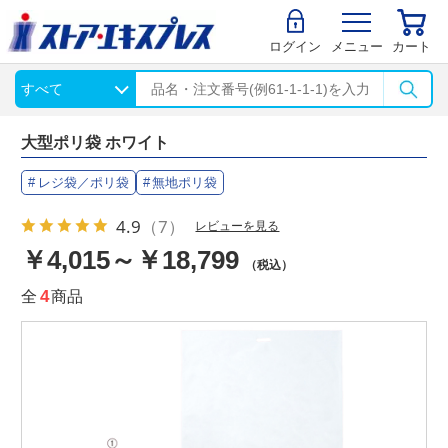
ログイン
メニュー
カート
大型ポリ袋 ホワイト
レジ袋／ポリ袋
無地ポリ袋
4.9
（7）
レビューを見る
￥4,015～￥18,799
（税込）
全
4
商品