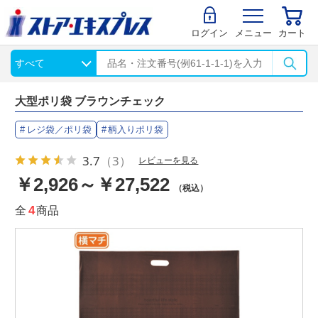
ログイン
メニュー
カート
大型ポリ袋 ブラウンチェック
レジ袋／ポリ袋
柄入りポリ袋
3.7
（3）
レビューを見る
￥2,926～￥27,522
（税込）
全
4
商品