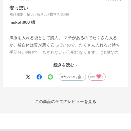
安っぽい
商品種別：幅58×高さ65×横マチ10cm
mskoh000
洋服を入れる袋として購入。 マチがあるのでたくさん入る
が、袋自体は質が悪く安っぽいので、たくさん入れると持ち
手部分が伸びて、ちぎれないか心配になります。 (洋服なの
で重たいものではないのに) あまりにも質が悪すぎて、店舗
続きを読む
用には恥ずかしかったです。 値段以下の袋でした。
参考になった
0
Like!
0
この商品の全てのレビューを見る