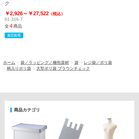
ク
￥2,926～
￥27,522
（税込）
61-316-7
4
全
商品
ホーム
>
袋／ラッピング／梱包資材
>
袋
>
レジ袋／ポリ袋
>
柄入りポリ袋
>
大型ポリ袋 ブラウンチェック
商品カテゴリ