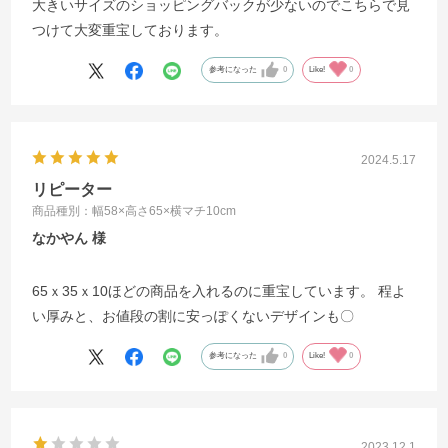
大きいサイズのショッピングバックが少ないのでこちらで見
つけて大変重宝しております。
参考になった
0
Like!
0
2024.5.17
リピーター
商品種別：幅58×高さ65×横マチ10cm
なかやん
65ｘ35ｘ10ほどの商品を入れるのに重宝しています。 程よ
い厚みと、お値段の割に安っぽくないデザインも〇
参考になった
0
Like!
0
2023.12.1