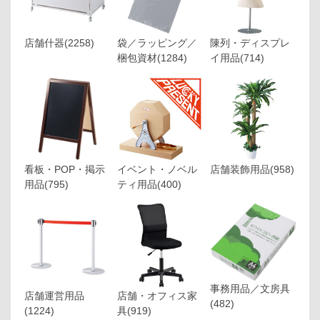
店舗什器
(2258)
袋／ラッピング／
陳列・ディスプレ
梱包資材
(1284)
イ用品
(714)
看板・POP・掲示
イベント・ノベル
店舗装飾用品
(958)
用品
(795)
ティ用品
(400)
事務用品／文房具
店舗運営用品
店舗・オフィス家
(482)
(1224)
具
(919)