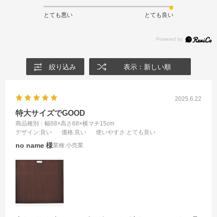
とても悪い
とても良い
絞り込み
表示：新しい順
2025.6.22
特大サイズでGOOD
商品種別：幅68×高さ68×横マチ15cm
デザイン
:良い
価格
:良い
使いやすさ
:とても良い
no name
業種:
小売業