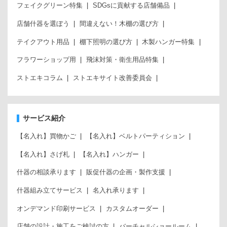
フェイクグリーン特集
SDGsに貢献する店舗備品
店舗什器を選ぼう
間違えない！木棚の選び方
テイクアウト用品
棚下照明の選び方
木製ハンガー特集
フラワーショップ用
飛沫対策・衛生用品特集
ストエキコラム
ストエキサイト改善委員会
サービス紹介
【名入れ】買物かご
【名入れ】ベルトパーティション
【名入れ】さげ札
【名入れ】ハンガー
什器の相談承ります
販促什器の企画・製作支援
什器組み立てサービス
名入れ承ります
オンデマンド印刷サービス
カスタムオーダー
店舗の設計・施工をご検討の方
バーチャルショールーム