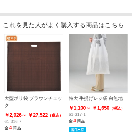
これを見た人がよく購入する商品はこちら
大型ポリ袋 ブラウンチェッ
特大 手提げレジ袋 白無地
ク
￥1,100～
￥1,650
（税込）
￥2,926～
￥27,522
61-317-1
（税込）
4
全
商品
61-316-7
4
全
商品