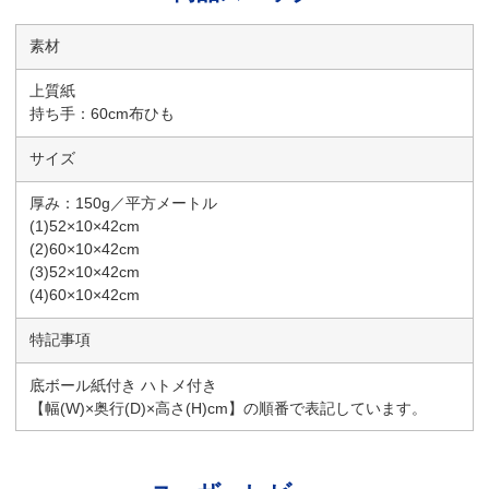
素材
上質紙
持ち手：60cm布ひも
サイズ
厚み：150g／平方メートル
(1)52×10×42cm
(2)60×10×42cm
(3)52×10×42cm
(4)60×10×42cm
特記事項
底ボール紙付き ハトメ付き
【幅(W)×奥行(D)×高さ(H)cm】の順番で表記しています。