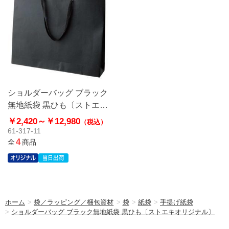
ショルダーバッグ ブラック
無地紙袋 黒ひも〔ストエキ
オリジナル〕
￥2,420～
￥12,980
（税込）
61-317-11
4
全
商品
ホーム
>
袋／ラッピング／梱包資材
>
袋
>
紙袋
>
手提げ紙袋
>
ショルダーバッグ ブラック無地紙袋 黒ひも〔ストエキオリジナル〕