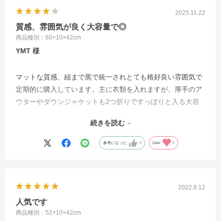
2025.11.22
質感、雰囲気が良く大容量で◎
商品種別：60×10×42cm
YMT
マットな質感、紐まで黒で統一されとても格好良い雰囲気で
定期的に購入しています。主に衣類を入れますが、厚手のア
ウターやダウンジャケットも2つ折りですっぽりと入る大容
量でGOOD。時々、紙袋部に汚れがあったり、紐が切れかけ
続きを読む
ていたりと不良もありますが、問い合わせすると丁寧な対応
をしていただけるので大した問題ではないかと。
参考になった
0
Like!
0
2022.8.12
人気です
商品種別：52×10×42cm