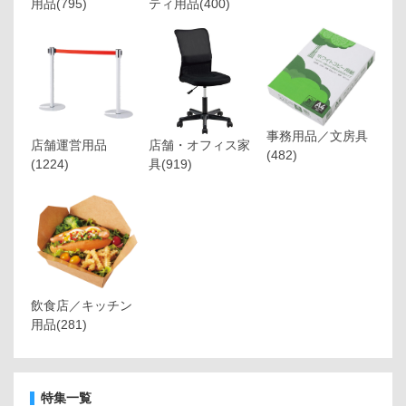
用品
(795)
ティ用品
(400)
事務用品／文房具
店舗運営用品
店舗・オフィス家
(482)
(1224)
具
(919)
飲食店／キッチン
用品
(281)
特集一覧