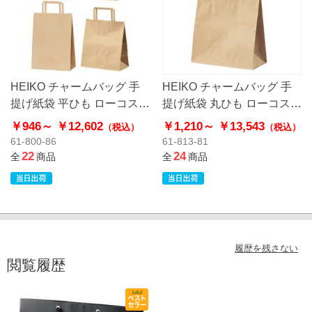
HEIKO チャームバッグ 手
HEIKO チャームバッグ 手
提げ紙袋 平ひも ローコスト
提げ紙袋 丸ひも ローコスト
タイプ 茶無地
タイプ 茶無地
￥946～
￥12,602
￥1,210～
￥13,543
（税込）
（税込）
61-800-86
61-813-81
22
24
全
商品
全
商品
履歴を残さない
閲覧履歴