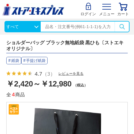
ログイン
メニュー
カート
ショルダーバッグ ブラック無地紙袋 黒ひも〔ストエキ
オリジナル〕
紙袋
手提げ紙袋
4.7
（3）
レビューを見る
￥2,420～￥12,980
（税込）
全
4
商品