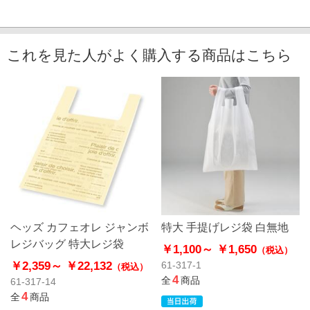
これを見た人がよく購入する商品はこちら
ヘッズ カフェオレ ジャンボ
特大 手提げレジ袋 白無地
レジバッグ 特大レジ袋
￥1,100～
￥1,650
（税込）
￥2,359～
￥22,132
61-317-1
（税込）
4
全
商品
61-317-14
4
全
商品