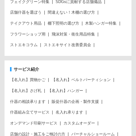
フェイクグリーン特集
SDGsに貢献する店舗備品
店舗什器を選ぼう
間違えない！木棚の選び方
テイクアウト用品
棚下照明の選び方
木製ハンガー特集
フラワーショップ用
飛沫対策・衛生用品特集
ストエキコラム
ストエキサイト改善委員会
サービス紹介
【名入れ】買物かご
【名入れ】ベルトパーティション
【名入れ】さげ札
【名入れ】ハンガー
什器の相談承ります
販促什器の企画・製作支援
什器組み立てサービス
名入れ承ります
オンデマンド印刷サービス
カスタムオーダー
店舗の設計・施工をご検討の方
バーチャルショールーム