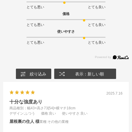
とても悪い
とても良い
価格
とても悪い
とても良い
使いやすさ
とても悪い
とても良い
絞り込み
表示：新しい順
2025.7.16
十分な強度あり
商品種別：幅43×高さ73[54]×横マチ18cm
デザイン
:ふつう
価格
:良い
使いやすさ
:良い
屋根裏の住人
業種:
その他の業種