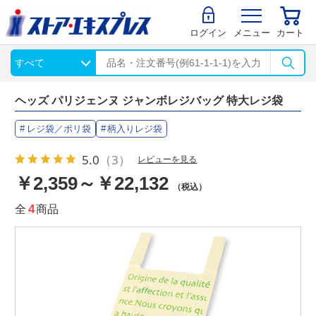
ログイン
メニュー
カート
ヘッズ パリジェンヌ ジャンボレジバッグ 特大レジ袋
レジ袋／ポリ袋
柄入りレジ袋
5.0
（3）
レビューを見る
￥2,359～￥22,132
（税込）
全
4
商品