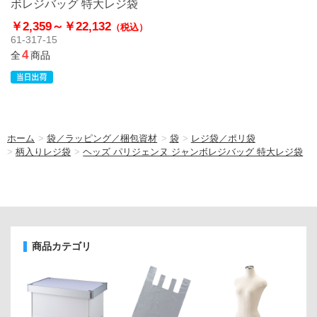
ボレジバッグ 特大レジ袋
￥2,359～
￥22,132
（税込）
61-317-15
4
全
商品
ホーム
>
袋／ラッピング／梱包資材
>
袋
>
レジ袋／ポリ袋
>
柄入りレジ袋
>
ヘッズ パリジェンヌ ジャンボレジバッグ 特大レジ袋
商品カテゴリ