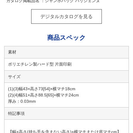
カタログ掲載品名 ：ジャンボバッグ パリジェンヌ
デジタルカタログを見る
商品スペック
素材
ポリエチレン製ハード型 片面印刷
サイズ
(1)(3)幅43×高さ73[54]×横マチ18cm
(2)(4)幅51×高さ88.5[65]×横マチ24cm
厚み：0.03mm
特記事項
【幅×高さ(持ち手を含まない高さ)×横マチまたは底マチcm】