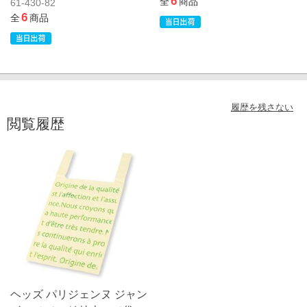
6
全
商品
61-430-82
6
全
商品
履歴を残さない
閲覧履歴
ヘッズ パリジェンヌ ジャン