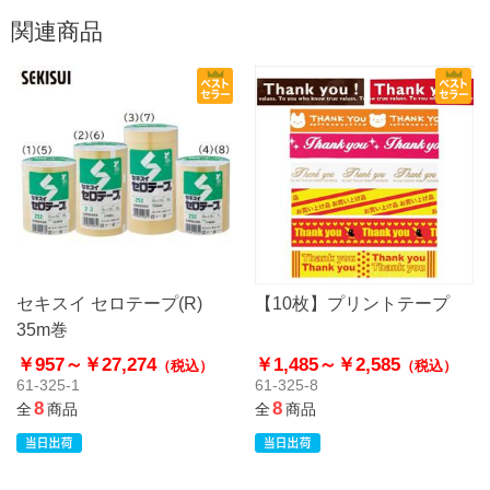
関連商品
セキスイ セロテープ(R)
【10枚】プリントテープ
35m巻
￥957～
￥27,274
￥1,485～
￥2,585
（税込）
（税込）
61-325-1
61-325-8
8
8
全
商品
全
商品