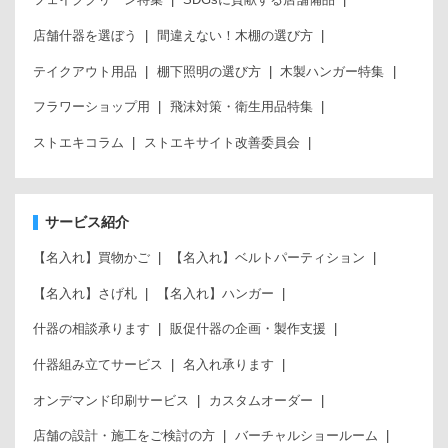
店舗什器を選ぼう
間違えない！木棚の選び方
テイクアウト用品
棚下照明の選び方
木製ハンガー特集
フラワーショップ用
飛沫対策・衛生用品特集
ストエキコラム
ストエキサイト改善委員会
サービス紹介
【名入れ】買物かご
【名入れ】ベルトパーティション
【名入れ】さげ札
【名入れ】ハンガー
什器の相談承ります
販促什器の企画・製作支援
什器組み立てサービス
名入れ承ります
オンデマンド印刷サービス
カスタムオーダー
店舗の設計・施工をご検討の方
バーチャルショールーム