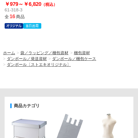
￥979～
￥6,820
（税込）
61-318-3
16
全
商品
ホーム
>
袋／ラッピング／梱包資材
>
梱包資材
>
ダンボール／発送資材
>
ダンボール／梱包ケース
>
ダンボール〔ストエキオリジナル〕
商品カテゴリ