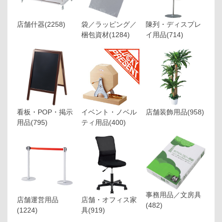
店舗什器
(2258)
袋／ラッピング／
陳列・ディスプレ
梱包資材
(1284)
イ用品
(714)
看板・POP・掲示
イベント・ノベル
店舗装飾用品
(958)
用品
(795)
ティ用品
(400)
事務用品／文房具
店舗運営用品
店舗・オフィス家
(482)
(1224)
具
(919)