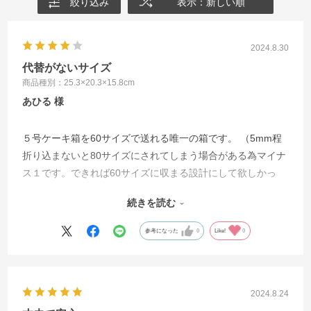
絞り込み
表示：新しい順
2024.8.30
代替がないサイズ
商品種別：25.3×20.3×15.8cm
あひる
５号ケーキ箱を60サイズで送れる唯一の箱です。 （5mm程
折り込まないと80サイズにされてしまう場合がある為マイナ
ス１です。できれば60サイズに収まる設計にして欲しかっ
た！） 間に合わせに他店で探してもこのサイズが見つから
続きを読む
ず、20年近くこちらで購入しています。
参考になった
0
Like!
0
2024.8.24