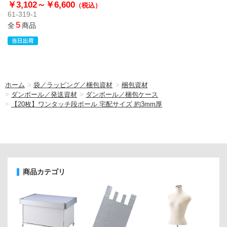
￥3,102～
￥6,600
（税込）
61-319-1
5
全
商品
ホーム
>
袋／ラッピング／梱包資材
>
梱包資材
>
ダンボール／発送資材
>
ダンボール／梱包ケース
>
【20枚】ワンタッチ段ボール 宅配サイズ 約3mm厚
商品カテゴリ