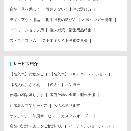
店舗什器を選ぼう
間違えない！木棚の選び方
テイクアウト用品
棚下照明の選び方
木製ハンガー特集
フラワーショップ用
飛沫対策・衛生用品特集
ストエキコラム
ストエキサイト改善委員会
サービス紹介
【名入れ】買物かご
【名入れ】ベルトパーティション
【名入れ】さげ札
【名入れ】ハンガー
什器の相談承ります
販促什器の企画・製作支援
什器組み立てサービス
名入れ承ります
オンデマンド印刷サービス
カスタムオーダー
店舗の設計・施工をご検討の方
バーチャルショールーム