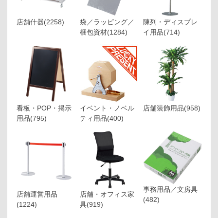
店舗什器
(2258)
袋／ラッピング／
陳列・ディスプレ
梱包資材
(1284)
イ用品
(714)
看板・POP・掲示
イベント・ノベル
店舗装飾用品
(958)
用品
(795)
ティ用品
(400)
事務用品／文房具
店舗運営用品
店舗・オフィス家
(482)
(1224)
具
(919)