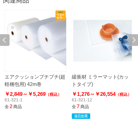
関連商品
エアクッションプチプチ(超
緩衝材 ミラーマット(カッ
軽梱包用) 42m巻
トタイプ)
￥2,849～
￥5,269
￥1,276～
￥26,554
（税込）
（税込）
61-321-1
61-321-12
2
7
全
商品
全
商品