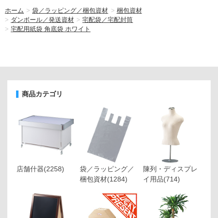
ホーム
>
袋／ラッピング／梱包資材
>
梱包資材
>
ダンボール／発送資材
>
宅配袋／宅配封筒
>
宅配用紙袋 角底袋 ホワイト
商品カテゴリ
店舗什器
(2258)
袋／ラッピング／
陳列・ディスプレ
梱包資材
(1284)
イ用品
(714)