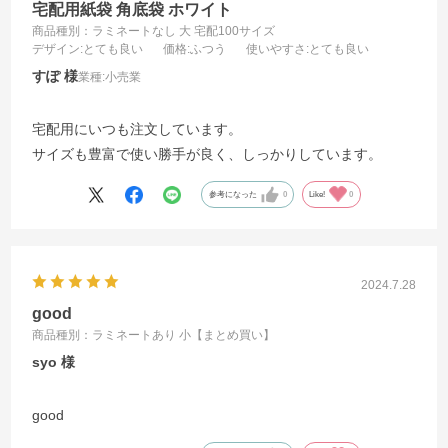
宅配用紙袋 角底袋 ホワイト
商品種別：ラミネートなし 大 宅配100サイズ
デザイン
:とても良い
価格
:ふつう
使いやすさ
:とても良い
すぽ
業種:
小売業
宅配用にいつも注文しています。
サイズも豊富で使い勝手が良く、しっかりしています。
参考になった
0
Like!
0
2024.7.28
good
商品種別：ラミネートあり 小【まとめ買い】
syo
good