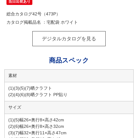
当日出荷あり
総合カタログ42号（473P）
カタログ掲載品名 ：宅配袋 ホワイト
デジタルカタログを見る
商品スペック
素材
(1)(3)(5)(7)晒クラフト
(2)(4)(6)(8)晒クラフト PP貼り
サイズ
(1)(5)幅26×奥行8×高さ42cm
(2)(6)幅26×奥行8×高さ32cm
(3)(7)幅32×奥行11×高さ47cm