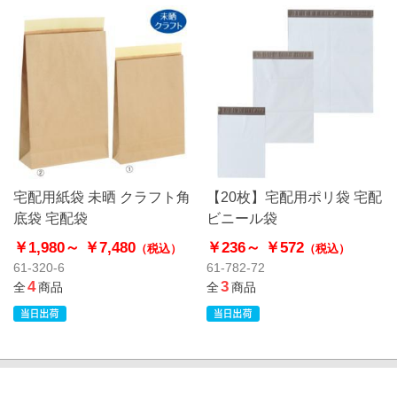
宅配用紙袋 未晒 クラフト角
【20枚】宅配用ポリ袋 宅配
底袋 宅配袋
ビニール袋
￥1,980～
￥7,480
￥236～
￥572
（税込）
（税込）
61-320-6
61-782-72
4
3
全
商品
全
商品