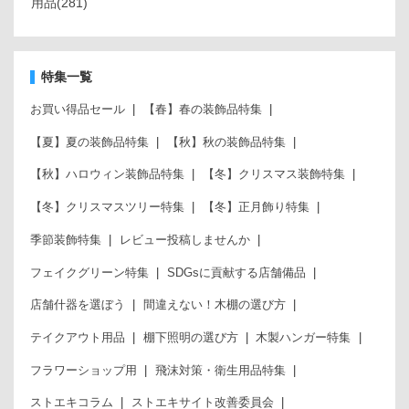
用品
(281)
特集一覧
お買い得品セール
【春】春の装飾品特集
【夏】夏の装飾品特集
【秋】秋の装飾品特集
【秋】ハロウィン装飾品特集
【冬】クリスマス装飾特集
【冬】クリスマスツリー特集
【冬】正月飾り特集
季節装飾特集
レビュー投稿しませんか
フェイクグリーン特集
SDGsに貢献する店舗備品
店舗什器を選ぼう
間違えない！木棚の選び方
テイクアウト用品
棚下照明の選び方
木製ハンガー特集
フラワーショップ用
飛沫対策・衛生用品特集
ストエキコラム
ストエキサイト改善委員会