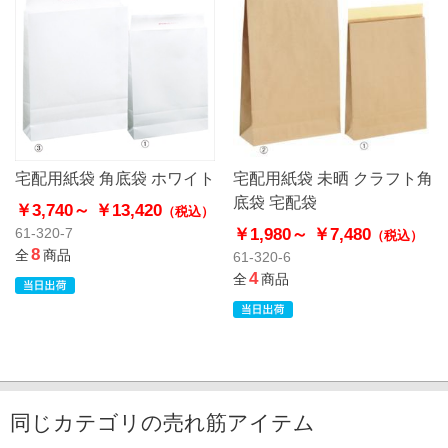
宅配用紙袋 角底袋 ホワイト
宅配用紙袋 未晒 クラフト角
底袋 宅配袋
￥3,740～
￥13,420
（税込）
￥1,980～
￥7,480
61-320-7
（税込）
8
全
商品
61-320-6
4
全
商品
同じカテゴリの売れ筋アイテム