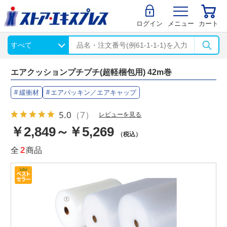
ログイン
メニュー
カート
エアクッションプチプチ(超軽梱包用) 42m巻
緩衝材
エアパッキン／エアキャップ
5.0
（7）
レビューを見る
￥2,849～￥5,269
（税込）
全
2
商品