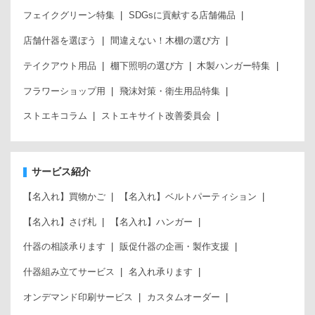
フェイクグリーン特集
SDGsに貢献する店舗備品
店舗什器を選ぼう
間違えない！木棚の選び方
テイクアウト用品
棚下照明の選び方
木製ハンガー特集
フラワーショップ用
飛沫対策・衛生用品特集
ストエキコラム
ストエキサイト改善委員会
サービス紹介
【名入れ】買物かご
【名入れ】ベルトパーティション
【名入れ】さげ札
【名入れ】ハンガー
什器の相談承ります
販促什器の企画・製作支援
什器組み立てサービス
名入れ承ります
オンデマンド印刷サービス
カスタムオーダー