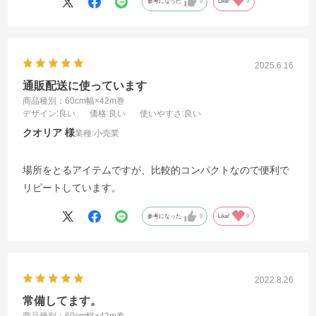
参考になった
0
Like!
0
2025.6.16
通販配送に使っています
商品種別：60cm幅×42m巻
デザイン
:良い
価格
:良い
使いやすさ
:良い
クオリア
業種:
小売業
場所をとるアイテムですが、比較的コンパクトなので便利で
リピートしています。
参考になった
0
Like!
0
2022.8.26
常備してます。
商品種別：60cm幅×42m巻