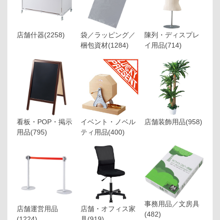
店舗什器
(2258)
袋／ラッピング／
陳列・ディスプレ
梱包資材
(1284)
イ用品
(714)
看板・POP・掲示
イベント・ノベル
店舗装飾用品
(958)
用品
(795)
ティ用品
(400)
事務用品／文房具
店舗運営用品
店舗・オフィス家
(482)
(1224)
具
(919)