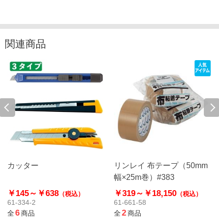
関連商品
カッター
リンレイ 布テープ（50mm
幅×25m巻）#383
￥145～
￥638
￥319～
￥18,150
（税込）
（税込）
61-334-2
61-661-58
6
2
全
商品
全
商品