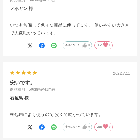
ノボヤン
いつも常備して色々な商品に使ってます。 使いやすい大きさ
で大変助かっています。
参考になった
0
Like!
0
2022.7.11
安いです。
商品種別：60cm幅×42m巻
石垣島
梱包用によく使うので 安くて助かっています。
参考になった
0
Like!
0