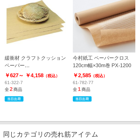
緩衝材 クラフトクッション
今村紙工 ペーパークロス
ペーパー
120cm幅×30m巻 PX-1200
25×30cm【HEIKO】
￥627～
￥4,158
￥2,585
（税込）
（税込）
61-322-7
61-782-77
2
1
全
商品
全
商品
同じカテゴリの売れ筋アイテム