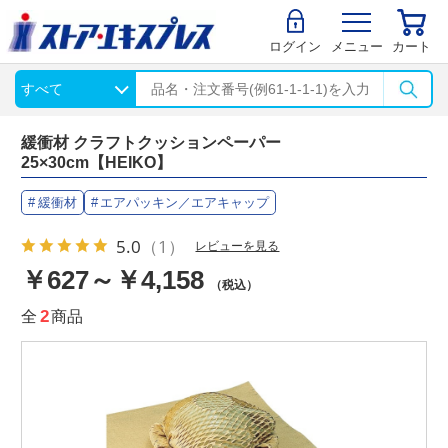
ログイン
メニュー
カート
緩衝材 クラフトクッションペーパー
25×30cm【HEIKO】
緩衝材
エアパッキン／エアキャップ
5.0
（1）
レビューを見る
￥627～￥4,158
（税込）
全
2
商品