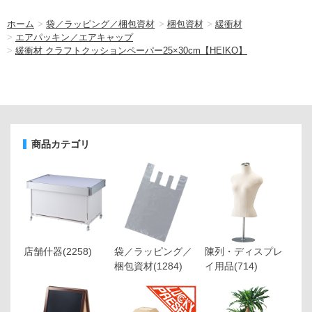
ホーム
>
袋／ラッピング／梱包資材
>
梱包資材
>
緩衝材
>
エアパッキン／エアキャップ
>
緩衝材 クラフトクッションペーパー25×30cm【HEIKO】
商品カテゴリ
店舗什器
(2258)
袋／ラッピング／
陳列・ディスプレ
梱包資材
(1284)
イ用品
(714)