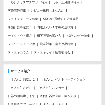
【冬】クリスマスツリー特集
【冬】正月飾り特集
季節装飾特集
レビュー投稿しませんか
フェイクグリーン特集
SDGsに貢献する店舗備品
店舗什器を選ぼう
間違えない！木棚の選び方
テイクアウト用品
棚下照明の選び方
木製ハンガー特集
フラワーショップ用
飛沫対策・衛生用品特集
ストエキコラム
ストエキサイト改善委員会
サービス紹介
【名入れ】買物かご
【名入れ】ベルトパーティション
【名入れ】さげ札
【名入れ】ハンガー
什器の相談承ります
販促什器の企画・製作支援
什器組み立てサービス
名入れ承ります