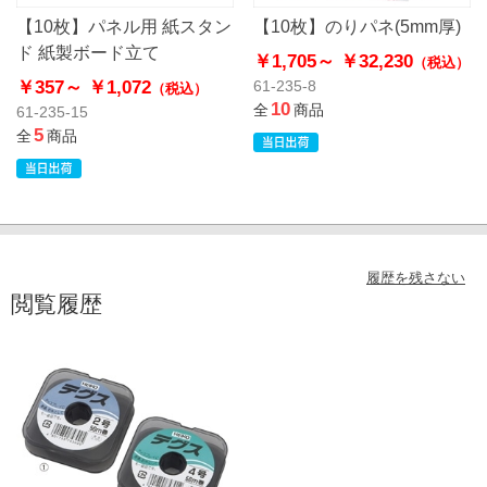
【10枚】パネル用 紙スタン
【10枚】のりパネ(5mm厚)
ド 紙製ボード立て
￥1,705～
￥32,230
（税込）
￥357～
￥1,072
61-235-8
（税込）
10
全
商品
61-235-15
5
全
商品
履歴を残さない
閲覧履歴