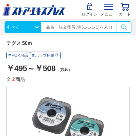
ログイン
メニュー
カート
テグス 50m
POP用品
ポップ用備品
￥495～￥508
（税込）
全
2
商品