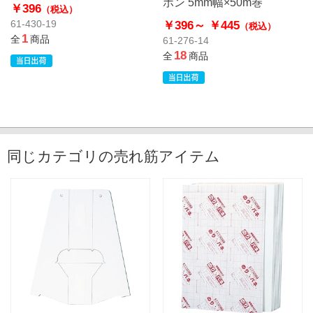
ボン 5mm幅×50m巻
￥396
（税込）
￥396～
￥445
61-430-19
（税込）
1
全
商品
61-276-14
18
全
商品
同じカテゴリの売れ筋アイテム