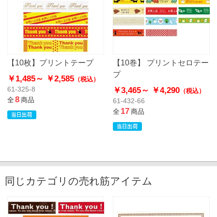
【10枚】プリントテープ
【10巻】 プリントセロテー
プ
￥1,485～
￥2,585
（税込）
￥3,465～
￥4,290
61-325-8
（税込）
8
全
商品
61-432-66
17
全
商品
同じカテゴリの売れ筋アイテム