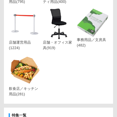
用品
(795)
ティ用品
(400)
事務用品／文房具
店舗運営用品
店舗・オフィス家
(482)
(1224)
具
(919)
飲食店／キッチン
用品
(281)
特集一覧