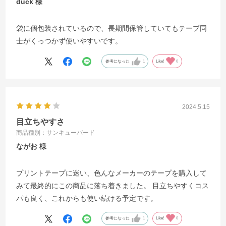
duck
袋に個包装されているので、長期間保管していてもテープ同
士がくっつかず使いやすいです。
参考になった
1
Like!
0
2024.5.15
目立ちやすさ
商品種別：サンキューバード
ながお
プリントテープに迷い、色んなメーカーのテープを購入して
みて最終的にこの商品に落ち着きました。 目立ちやすくコス
パも良く、これからも使い続ける予定です。
参考になった
1
Like!
0