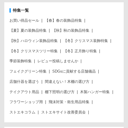
特集一覧
お買い得品セール
【春】春の装飾品特集
【夏】夏の装飾品特集
【秋】秋の装飾品特集
【秋】ハロウィン装飾品特集
【冬】クリスマス装飾特集
【冬】クリスマスツリー特集
【冬】正月飾り特集
季節装飾特集
レビュー投稿しませんか
フェイクグリーン特集
SDGsに貢献する店舗備品
店舗什器を選ぼう
間違えない！木棚の選び方
テイクアウト用品
棚下照明の選び方
木製ハンガー特集
フラワーショップ用
飛沫対策・衛生用品特集
ストエキコラム
ストエキサイト改善委員会