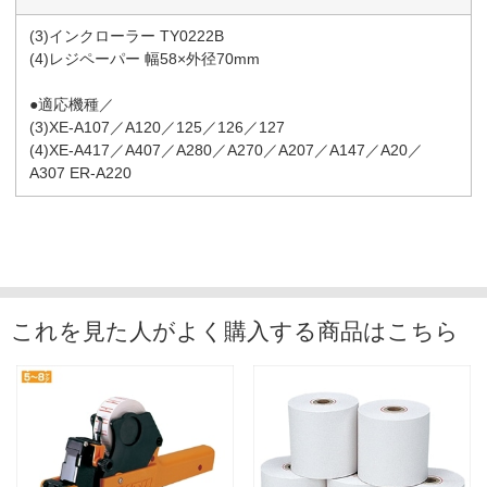
(3)インクローラー TY0222B
(4)レジペーパー 幅58×外径70mm
●適応機種／
(3)XE-A107／A120／125／126／127
(4)XE-A417／A407／A280／A270／A207／A147／A20／
A307 ER-A220
これを見た人がよく購入する商品はこちら