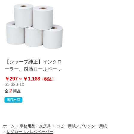
【シャープ純正】インクロ
ーラー、感熱ロールペーパ
ー
￥297～
￥1,188
（税込）
61-328-10
2
全
商品
ホーム
>
事務用品／文房具
>
コピー用紙／プリンター用紙
>
レジロール／レジペーパー