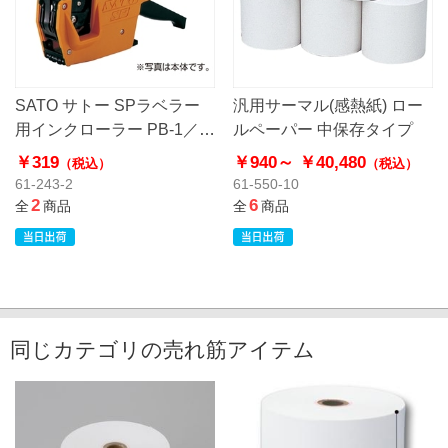
SATO サトー SPラベラー
汎用サーマル(感熱紙) ロー
用インクローラー PB-1／
ルペーパー 中保存タイプ
SP／SA用 インキローラー
￥319
￥940～
￥40,480
（税込）
（税込）
1個
61-243-2
61-550-10
2
6
全
商品
全
商品
同じカテゴリの売れ筋アイテム