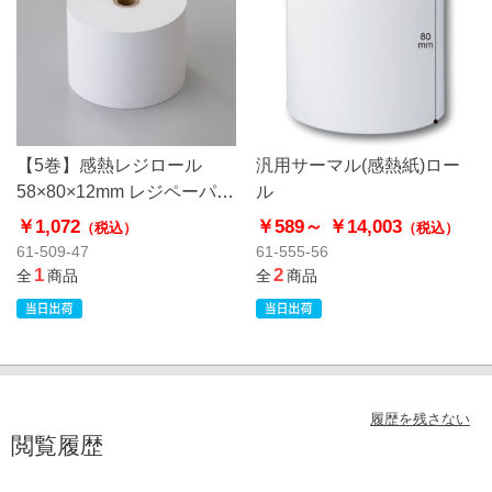
【5巻】感熱レジロール
汎用サーマル(感熱紙)ロー
58×80×12mm レジペーパー
ル
レシート
￥1,072
￥589～
￥14,003
（税込）
（税込）
61-509-47
61-555-56
1
2
全
商品
全
商品
履歴を残さない
閲覧履歴