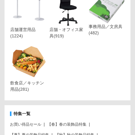
事務用品／文房具
店舗運営用品
店舗・オフィス家
(482)
(1224)
具
(919)
飲食店／キッチン
用品
(281)
特集一覧
お買い得品セール
【春】春の装飾品特集
【夏】夏の装飾品特集
【秋】秋の装飾品特集