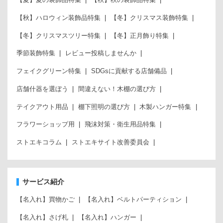
【秋】ハロウィン装飾品特集
【冬】クリスマス装飾特集
【冬】クリスマスツリー特集
【冬】正月飾り特集
季節装飾特集
レビュー投稿しませんか
フェイクグリーン特集
SDGsに貢献する店舗備品
店舗什器を選ぼう
間違えない！木棚の選び方
テイクアウト用品
棚下照明の選び方
木製ハンガー特集
フラワーショップ用
飛沫対策・衛生用品特集
ストエキコラム
ストエキサイト改善委員会
サービス紹介
【名入れ】買物かご
【名入れ】ベルトパーティション
【名入れ】さげ札
【名入れ】ハンガー