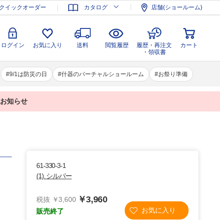
登録
ログイン
お気に入り
送料
閲覧履歴
履歴・再注文
クイックオーダー
カタログ
店舗(ショールーム)
カート
・領収書
ログイン
お気に入り
送料
閲覧履歴
履歴・再注文
カート
・領収書
9/1は防災の日
什器のバーチャルショールーム
お祭り準備
業のお知らせ
61-330-3-1
(1). シルバー
￥3,960
税抜 ￥3,600
販売終了