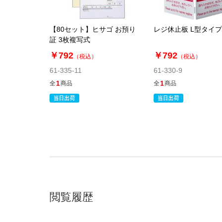
【80セット】ヒサゴ お預り
レジ休止板 L型タイプ
証 3枚複写式
￥792
￥792
（税込）
（税込）
61-335-11
61-330-9
1
1
全
商品
全
商品
閲覧履歴