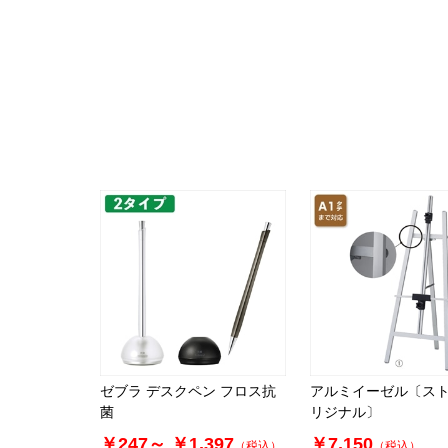
ゼブラ デスクペン フロス抗
アルミイーゼル〔ス
菌
リジナル〕
￥247～
￥1,397
￥7,150
（税込）
（税込）