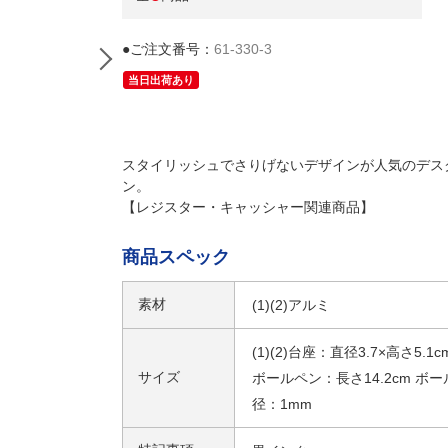
●ご注文番号：
61-330-3
当日出荷あり
スタイリッシュでさりげないデザインが人気のデス
ン。
【レジスター・キャッシャー関連商品】
商品スペック
(2)マットシルバー
素材
(1)(2)アルミ
(1)(2)台座：直径3.7×高さ5.1c
サイズ
ボールペン：長さ14.2cm ボー
径：1mm