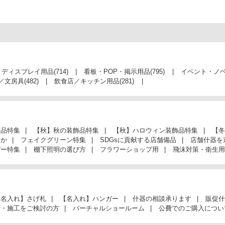
・ディスプレイ用品
(714)
看板・POP・掲示用品
(795)
イベント・ノ
／文房具
(482)
飲食店／キッチン用品
(281)
飾品特集
【秋】秋の装飾品特集
【秋】ハロウィン装飾品特集
【冬
んか
フェイクグリーン特集
SDGsに貢献する店舗備品
店舗什器を
ガー特集
棚下照明の選び方
フラワーショップ用
飛沫対策・衛生用
【名入れ】さげ札
【名入れ】ハンガー
什器の相談承ります
販促什
計・施工をご検討の方
バーチャルショールーム
公費でのご購入につい