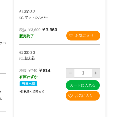
61-330-3-2
(2). マットシルバー
￥3,960
税抜 ￥3,600
販売終了
クペ
61-330-3-3
(3). 替え芯
￥814
税抜 ￥740
在庫わずか
当日出荷
カートに入れる
m
※日祝除く12時まで
ル