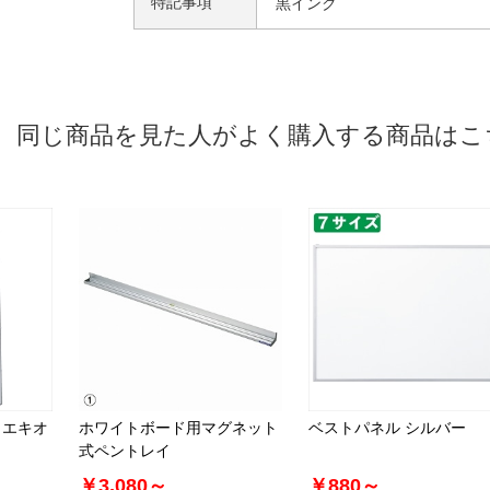
特記事項
黒インク
同じ商品を見た人がよく購入する商品はこ
トエキオ
ホワイトボード用マグネット
ベストパネル シルバー
式ペントレイ
￥3,080～
￥880～