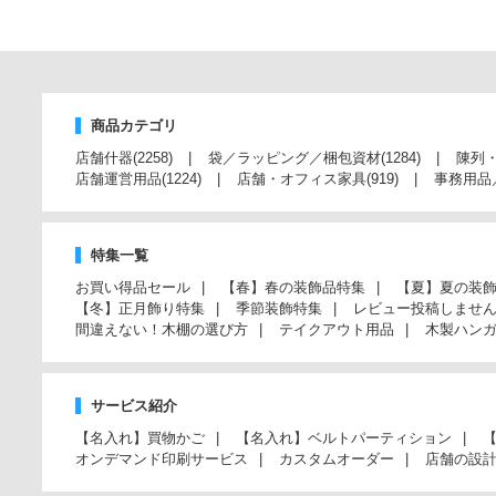
商品カテゴリ
店舗什器
(2258)
袋／ラッピング／梱包資材
(1284)
陳列
店舗運営用品
(1224)
店舗・オフィス家具
(919)
事務用品
特集一覧
お買い得品セール
【春】春の装飾品特集
【夏】夏の装
【冬】正月飾り特集
季節装飾特集
レビュー投稿しませ
間違えない！木棚の選び方
テイクアウト用品
木製ハン
サービス紹介
【名入れ】買物かご
【名入れ】ベルトパーティション
オンデマンド印刷サービス
カスタムオーダー
店舗の設