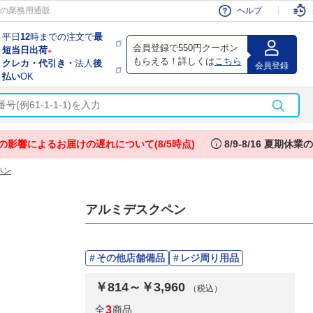
会員
の業務用通販
ヘルプ
平日
12
時までの注文で
最
会員登録で550円クーポン
短当日出荷
※
もらえる！詳しくは
こちら
クレカ・代引き・
法人
後
会員登録
払い
OK
info
の影響によるお届けの遅れについて(8/5時点)
8/9-8/16 夏期休
ペン
アルミデスクペン
その他店舗備品
レジ周り用品
￥814～￥3,960
（税込）
全
3
商品