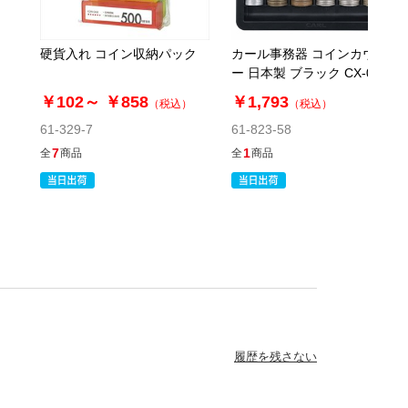
硬貨入れ コイン収納パック
カール事務器 コインカウンタ
ー 日本製 ブラック CX-004-K
￥102～
￥858
￥1,793
）
（税込）
（税込）
61-329-7
61-823-58
7
1
全
商品
全
商品
履歴を残さない