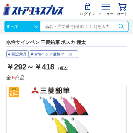
ログイン
メニュー
カート
水性サインペン 三菱鉛筆 ポスカ 極太
筆記用具
油性ペン／油性マーカー
￥292～￥418
（税込）
全
6
商品