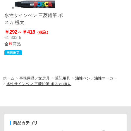
水性サインペン 三菱鉛筆 ポ
スカ 極太
￥292～
￥418
（税込）
61-333-5
6
全
商品
ホーム
>
事務用品／文房具
>
筆記用具
>
油性ペン／油性マーカー
>
水性サインペン 三菱鉛筆 ポスカ 極太
商品カテゴリ