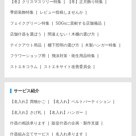
【冬】クリスマスツリー特集
【冬】正月飾り特集
季節装飾特集
レビュー投稿しませんか
フェイクグリーン特集
SDGsに貢献する店舗備品
店舗什器を選ぼう
間違えない！木棚の選び方
テイクアウト用品
棚下照明の選び方
木製ハンガー特集
フラワーショップ用
飛沫対策・衛生用品特集
ストエキコラム
ストエキサイト改善委員会
サービス紹介
【名入れ】買物かご
【名入れ】ベルトパーティション
【名入れ】さげ札
【名入れ】ハンガー
什器の相談承ります
販促什器の企画・製作支援
什器組み立てサービス
名入れ承ります