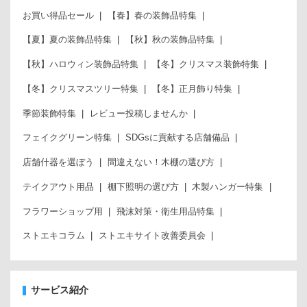
お買い得品セール
【春】春の装飾品特集
【夏】夏の装飾品特集
【秋】秋の装飾品特集
【秋】ハロウィン装飾品特集
【冬】クリスマス装飾特集
【冬】クリスマスツリー特集
【冬】正月飾り特集
季節装飾特集
レビュー投稿しませんか
フェイクグリーン特集
SDGsに貢献する店舗備品
店舗什器を選ぼう
間違えない！木棚の選び方
テイクアウト用品
棚下照明の選び方
木製ハンガー特集
フラワーショップ用
飛沫対策・衛生用品特集
ストエキコラム
ストエキサイト改善委員会
サービス紹介