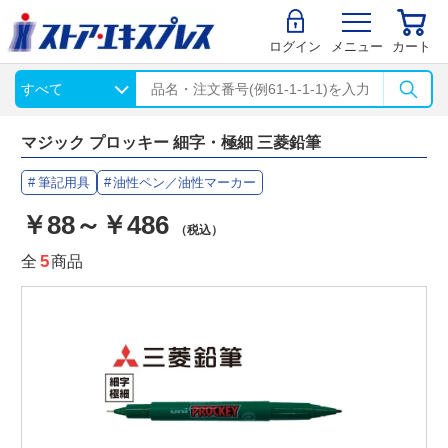
ログイン
メニュー
カート
マジック プロッキー 細字・極細 三菱鉛筆
筆記用具
油性ペン／油性マーカー
￥88～￥486
（税込）
全
5
商品