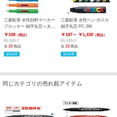
三菱鉛筆 水性顔料マーカー
三菱鉛筆 水性ペン ポスカ
プロッキー 細字丸芯＋太字
細字丸芯 PC-3M
角芯 PM-150TR
￥108
￥187～
￥1,430
（税込）
（税込）
61-333-7
61-333-2
10
15
全
商品
全
商品
同じカテゴリの売れ筋アイテム