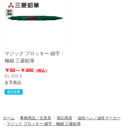
マジック プロッキー 細字・
極細 三菱鉛筆
￥88～
￥486
（税込）
61-333-6
5
全
商品
ホーム
>
事務用品／文房具
>
筆記用具
>
油性ペン／油性マーカー
>
マジック プロッキー 細字・極細 三菱鉛筆