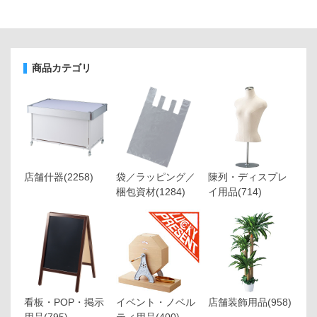
商品カテゴリ
店舗什器
(2258)
袋／ラッピング／
陳列・ディスプレ
梱包資材
(1284)
イ用品
(714)
看板・POP・掲示
イベント・ノベル
店舗装飾用品
(958)
用品
(795)
ティ用品
(400)