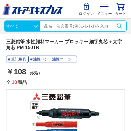
ログイン
メニュー
カート
三菱鉛筆 水性顔料マーカー プロッキー 細字丸芯＋太字
角芯 PM-150TR
筆記用具
油性ペン／油性マーカー
￥108
（税込）
全
10
商品