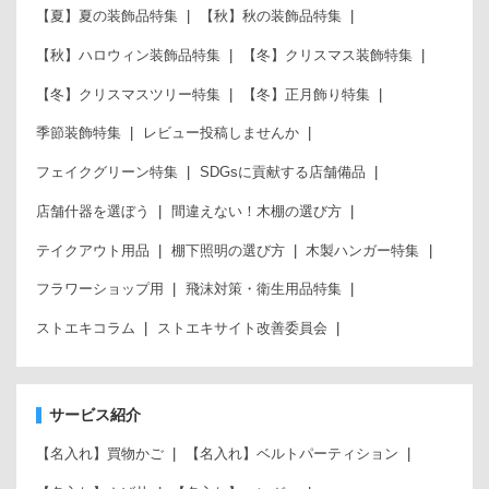
【夏】夏の装飾品特集
【秋】秋の装飾品特集
【秋】ハロウィン装飾品特集
【冬】クリスマス装飾特集
【冬】クリスマスツリー特集
【冬】正月飾り特集
季節装飾特集
レビュー投稿しませんか
フェイクグリーン特集
SDGsに貢献する店舗備品
店舗什器を選ぼう
間違えない！木棚の選び方
テイクアウト用品
棚下照明の選び方
木製ハンガー特集
フラワーショップ用
飛沫対策・衛生用品特集
ストエキコラム
ストエキサイト改善委員会
サービス紹介
【名入れ】買物かご
【名入れ】ベルトパーティション