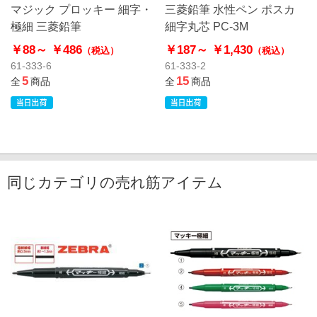
マジック プロッキー 細字・
三菱鉛筆 水性ペン ポスカ
極細 三菱鉛筆
細字丸芯 PC-3M
￥88～
￥486
￥187～
￥1,430
（税込）
（税込）
61-333-6
61-333-2
5
15
全
商品
全
商品
同じカテゴリの売れ筋アイテム