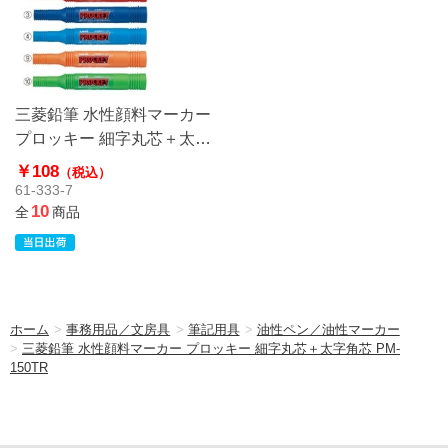
三菱鉛筆 水性顔料マーカー
プロッキー 細字丸芯＋太字
角芯 PM-150TR
￥108
（税込）
61-333-7
10
全
商品
ホーム
>
事務用品／文房具
>
筆記用具
>
油性ペン／油性マーカー
>
三菱鉛筆 水性顔料マーカー プロッキー 細字丸芯＋太字角芯 PM-
150TR