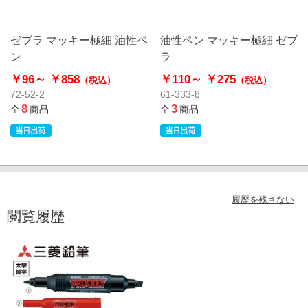
ゼブラ マッキー極細 油性ペ
油性ペン マッキー極細 ゼブ
ン
ラ
￥96～
￥858
￥110～
￥275
（税込）
（税込）
72-52-2
61-333-8
8
3
全
商品
全
商品
履歴を残さない
閲覧履歴