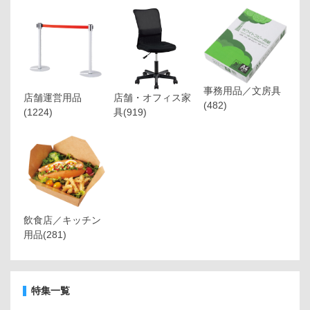
事務用品／文房具
店舗運営用品
店舗・オフィス家
(482)
(1224)
具
(919)
飲食店／キッチン
用品
(281)
特集一覧