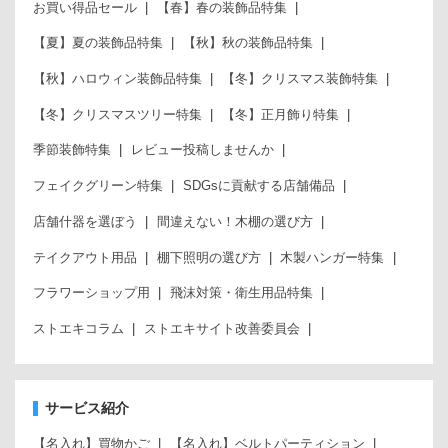
お買い得品セール
【春】春の装飾品特集
【夏】夏の装飾品特集
【秋】秋の装飾品特集
【秋】ハロウィン装飾品特集
【冬】クリスマス装飾特集
【冬】クリスマスツリー特集
【冬】正月飾り特集
季節装飾特集
レビュー投稿しませんか
フェイクグリーン特集
SDGsに貢献する店舗備品
店舗什器を選ぼう
間違えない！木棚の選び方
テイクアウト用品
棚下照明の選び方
木製ハンガー特集
フラワーショップ用
飛沫対策・衛生用品特集
ストエキコラム
ストエキサイト改善委員会
サービス紹介
【名入れ】買物かご
【名入れ】ベルトパーティション