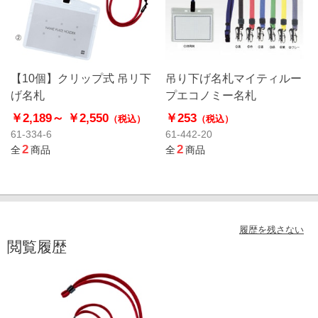
【10個】クリップ式 吊リ下
吊り下げ名札マイティルー
げ名札
プエコノミー名札
￥2,189～
￥2,550
￥253
（税込）
（税込）
61-334-6
61-442-20
2
2
全
商品
全
商品
履歴を残さない
閲覧履歴