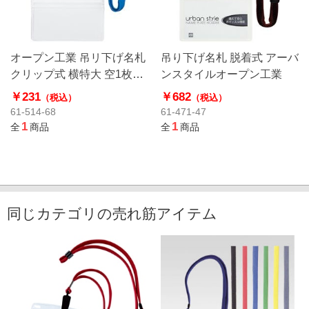
オープン工業 吊リ下げ名札
吊り下げ名札 脱着式 アーバ
クリップ式 横特大 空1枚
ンスタイルオープン工業
NL-21P-SBU
￥231
￥682
（税込）
（税込）
61-514-68
61-471-47
1
1
全
商品
全
商品
同じカテゴリの売れ筋アイテム