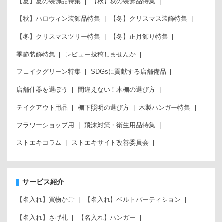
【夏】夏の装飾品特集
【秋】秋の装飾品特集
【秋】ハロウィン装飾品特集
【冬】クリスマス装飾特集
【冬】クリスマスツリー特集
【冬】正月飾り特集
季節装飾特集
レビュー投稿しませんか
フェイクグリーン特集
SDGsに貢献する店舗備品
店舗什器を選ぼう
間違えない！木棚の選び方
テイクアウト用品
棚下照明の選び方
木製ハンガー特集
フラワーショップ用
飛沫対策・衛生用品特集
ストエキコラム
ストエキサイト改善委員会
サービス紹介
【名入れ】買物かご
【名入れ】ベルトパーティション
【名入れ】さげ札
【名入れ】ハンガー