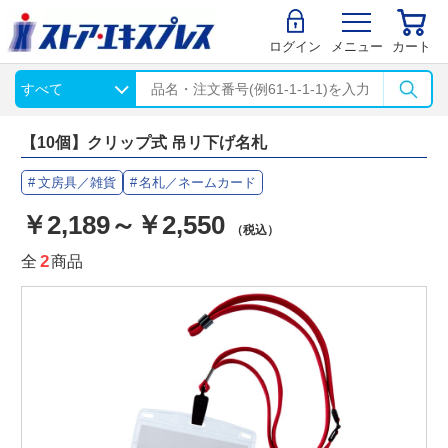
ログイン
メニュー
カート
【10個】クリップ式 吊リ下げ名札
文房具／雑貨
名札／ネームカード
￥2,189～￥2,550
（税込）
全
2
商品