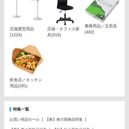
事務用品／文房具
店舗運営用品
店舗・オフィス家
(482)
(1224)
具
(919)
飲食店／キッチン
用品
(281)
特集一覧
お買い得品セール
【春】春の装飾品特集