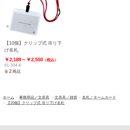
【10個】クリップ式 吊リ下
げ名札
￥2,189～
￥2,550
（税込）
61-334-6
2
全
商品
ホーム
>
事務用品／文房具
>
文房具／雑貨
>
名札／ネームカード
>
【10個】クリップ式 吊リ下げ名札