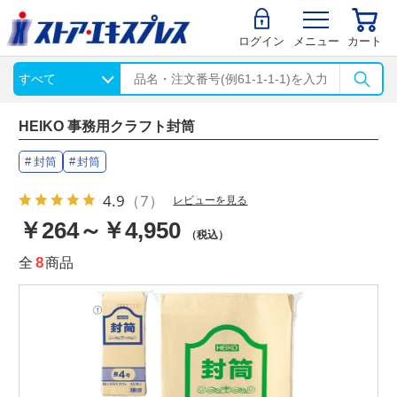
ログイン
メニュー
カート
HEIKO 事務用クラフト封筒
封筒
封筒
4.9
（7）
レビューを見る
￥264～￥4,950
（税込）
全
8
商品