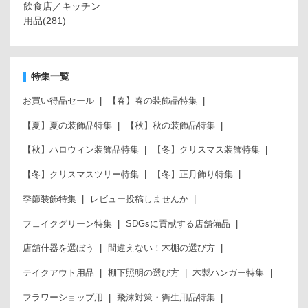
飲食店／キッチン
用品
(281)
特集一覧
お買い得品セール
【春】春の装飾品特集
【夏】夏の装飾品特集
【秋】秋の装飾品特集
【秋】ハロウィン装飾品特集
【冬】クリスマス装飾特集
【冬】クリスマスツリー特集
【冬】正月飾り特集
季節装飾特集
レビュー投稿しませんか
フェイクグリーン特集
SDGsに貢献する店舗備品
店舗什器を選ぼう
間違えない！木棚の選び方
テイクアウト用品
棚下照明の選び方
木製ハンガー特集
フラワーショップ用
飛沫対策・衛生用品特集