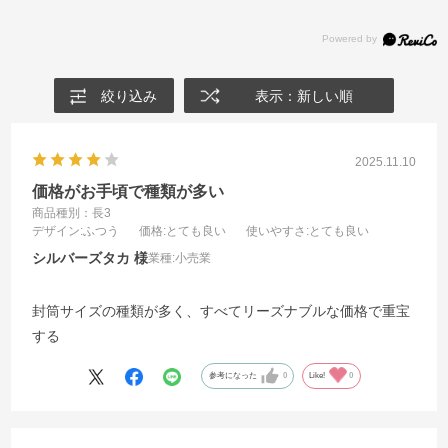
絞り込み
表示：新しい順
2025.11.10
価格がお手頃で種類が多い
商品種別：長3
デザイン
:ふつう
価格
:とても良い
使いやすさ
:とても良い
シルバーズタカ
業種:
小売業
封筒サイズの種類が多く、すべてリーズナブルな価格で重宝
する
参考になった
0
Like!
0