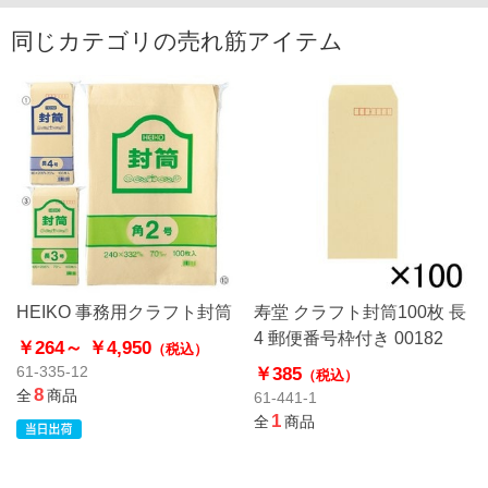
同じカテゴリの売れ筋アイテム
HEIKO 事務用クラフト封筒
寿堂 クラフト封筒100枚 長
4 郵便番号枠付き 00182
￥264～
￥4,950
（税込）
￥385
61-335-12
（税込）
8
全
商品
61-441-1
1
全
商品