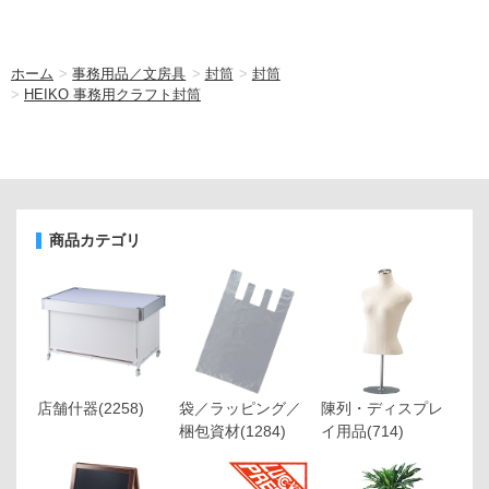
ホーム
>
事務用品／文房具
>
封筒
>
封筒
>
HEIKO 事務用クラフト封筒
商品カテゴリ
店舗什器
(2258)
袋／ラッピング／
陳列・ディスプレ
梱包資材
(1284)
イ用品
(714)