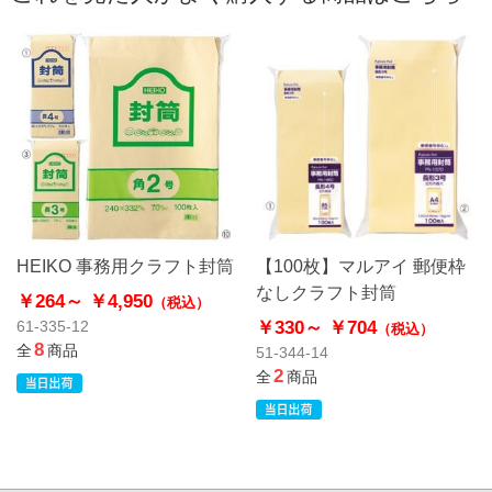
HEIKO 事務用クラフト封筒
【100枚】マルアイ 郵便枠
なしクラフト封筒
￥264～
￥4,950
（税込）
￥330～
￥704
61-335-12
（税込）
8
全
商品
51-344-14
2
全
商品