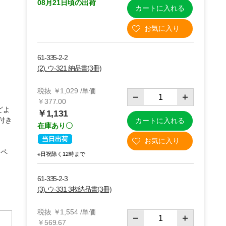
08月21日頃の出荷
カートに入れる
61-335-2-2
(2). ウ-321 納品書(3冊)
税抜 ￥1,029 /単価
￥377.00
どよ
￥1,131
付き
カートに入れる
在庫あり〇
当日出荷
(4)ウ-332 3枚納品書
ムペ
※日祝除く12時まで
61-335-2-3
(3). ウ-331 3枚納品書(3冊)
税抜 ￥1,554 /単価
￥569.67