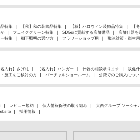
飾品特集
【秋】秋の装飾品特集
【秋】ハロウィン装飾品特集
【冬
んか
フェイクグリーン特集
SDGsに貢献する店舗備品
店舗什器を
ガー特集
棚下照明の選び方
フラワーショップ用
飛沫対策・衛生用
【名入れ】さげ札
【名入れ】ハンガー
什器の相談承ります
販促什
計・施工をご検討の方
バーチャルショールーム
公費でのご購入につい
約
レビュー規約
個人情報保護の取り組み
大西グループ ソーシャ
ebsite
採用情報