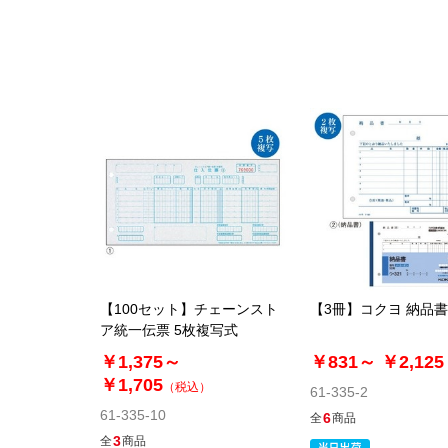
【100セット】チェーンスト
【3冊】コクヨ 納品書
ア統一伝票 5枚複写式
￥1,375～
￥831～
￥2,125
￥1,705
（税込）
61-335-2
61-335-10
6
全
商品
3
全
商品