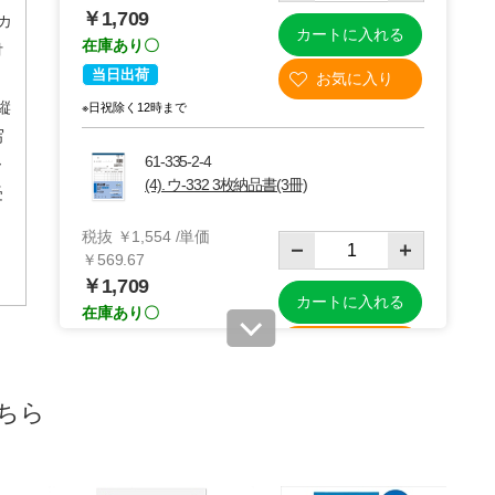
￥1,709
ーカ
カートに入れる
在庫あり〇
付
当日出荷
縦
※日祝除く12時まで
写
61-335-2-4
ー
(4). ウ-332 3枚納品書(3冊)
受
税抜 ￥1,554 /単価
～
￥569.67
￥1,709
カートに入れる
在庫あり〇
当日出荷
※日祝除く12時まで
ちら
61-335-2-5
(5). ウ-333 3枚納品書(3冊)