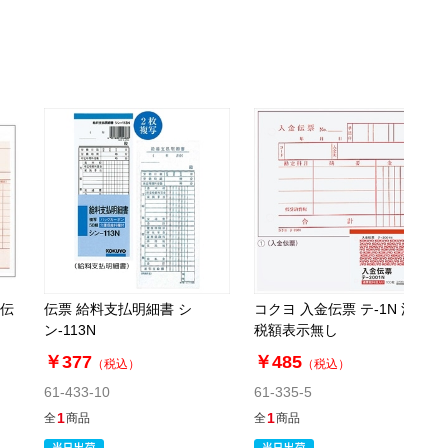
品伝
伝票 給料支払明細書 シ
コクヨ 入金伝票 テ-1N 消費
ン-113N
税額表示無し
￥377
￥485
（税込）
（税込）
61-433-10
61-335-5
1
1
全
商品
全
商品