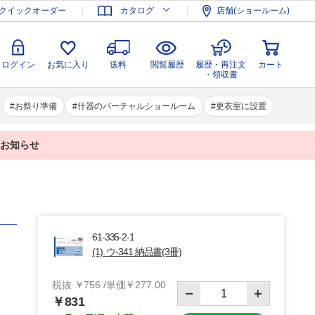
登録
ログイン
お気に入り
送料
閲覧履歴
履歴・再注文
クイックオーダー
カタログ
店舗(ショールーム)
カート
・領収書
ログイン
お気に入り
送料
閲覧履歴
履歴・再注文
カート
・領収書
お祭り準備
什器のバーチャルショールーム
更衣室に設置
業のお知らせ
61-335-2-1
(1). ウ-341 納品書(3冊)
税抜 ￥756 /単価￥277.00
￥831