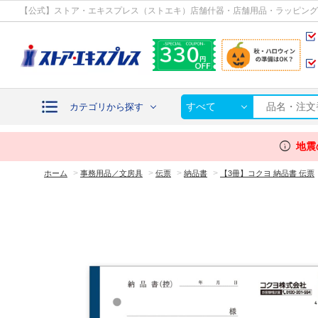
カテゴリから探す
【公式】ストア・エキスプレス（ストエキ）店舗什器・店舗用品・ラッピング
すべて
カテゴリから探す
info
地震
>
>
>
>
ホーム
事務用品／文房具
伝票
納品書
【3冊】コクヨ 納品書 伝票