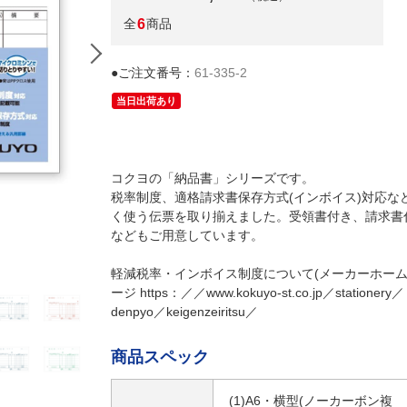
全
6
商品
●ご注文番号：
61-335-2
当日出荷あり
コクヨの「納品書」シリーズです。
税率制度、適格請求書保存方式(インボイス)対応な
く使う伝票を取り揃えました。受領書付き、請求書
などもご用意しています。
(1)ウ-341 納品書
軽減税率・インボイス制度について(メーカーホー
ージ https：／／www.kokuyo-st.co.jp／stationery／
denpyo／keigenzeiritsu／
商品スペック
(1)A6・横型(ノーカーボン複