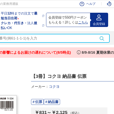
会員
の業務用通販
ヘルプ
平日
12
時までの注文で
最
会員登録で550円クーポン
短当日出荷
※
もらえる！詳しくは
こちら
クレカ・代引き・
法人
後
会員登録
払い
OK
info
の影響によるお届けの遅れについて(8/5時点)
8/9-8/16 夏期休
【3冊】コクヨ 納品書 伝票
メーカー：
コクヨ
伝票
納品書
￥831～￥2,125
（税込）