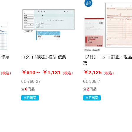
 伝票
コクヨ 領収証 横型 伝票
【3冊】コクヨ 訂正・返
票
￥610～
￥1,131
￥2,125
（税込）
（税込）
（税込）
61-760-27
61-335-7
6
2
全
商品
全
商品