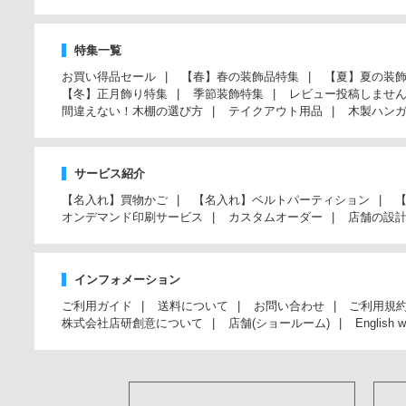
特集一覧
お買い得品セール
【春】春の装飾品特集
【夏】夏の装
【冬】正月飾り特集
季節装飾特集
レビュー投稿しませ
間違えない！木棚の選び方
テイクアウト用品
木製ハン
サービス紹介
【名入れ】買物かご
【名入れ】ベルトパーティション
オンデマンド印刷サービス
カスタムオーダー
店舗の設
インフォメーション
ご利用ガイド
送料について
お問い合わせ
ご利用規
株式会社店研創意について
店舗(ショールーム)
English w