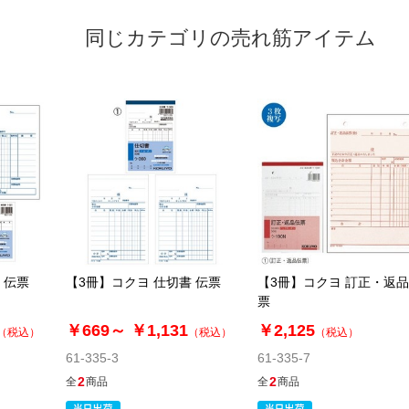
同じカテゴリの売れ筋アイテム
 伝票
【3冊】コクヨ 仕切書 伝票
【3冊】コクヨ 訂正・返
票
￥669～
￥1,131
￥2,125
（税込）
（税込）
（税込）
61-335-3
61-335-7
2
2
全
商品
全
商品