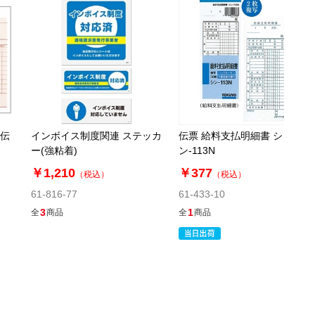
税抜 ￥1,554 /単価
￥569.67
￥1,709
カートに入れる
08月21日頃の出荷
61-335-2-6
(6). ウ-334 4枚納品書(3冊)
品伝
インボイス制度関連 ステッカ
伝票 給料支払明細書 シ
ー(強粘着)
ン-113N
税抜 ￥1,932 /単価
￥1,210
￥377
（税込）
（税込）
￥708.34
61-816-77
￥2,125
61-433-10
カートに入れる
3
在庫あり〇
1
全
商品
全
商品
当日出荷
※日祝除く12時まで