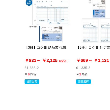
【3冊】コクヨ 納品書 伝票
【3冊】コクヨ 仕切書
￥831～
￥2,125
￥669～
￥1,131
（税込）
61-335-2
61-335-3
6
2
全
商品
全
商品