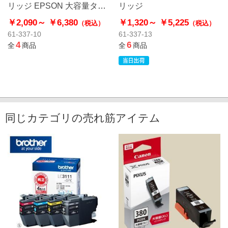
リッジ EPSON 大容量タイ
リッジ
プ
￥2,090～
￥6,380
￥1,320～
￥5,225
（税込）
（税込）
61-337-10
61-337-13
4
6
全
商品
全
商品
同じカテゴリの売れ筋アイテム