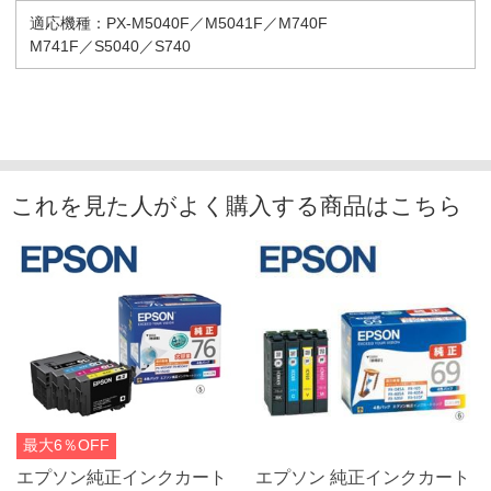
適応機種：PX-M5040F／M5041F／M740F
M741F／S5040／S740
これを見た人がよく購入する商品はこちら
最大6％OFF
エプソン純正インクカート
エプソン 純正インクカート