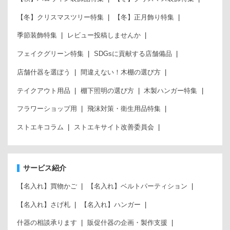
【冬】クリスマスツリー特集
【冬】正月飾り特集
季節装飾特集
レビュー投稿しませんか
フェイクグリーン特集
SDGsに貢献する店舗備品
店舗什器を選ぼう
間違えない！木棚の選び方
テイクアウト用品
棚下照明の選び方
木製ハンガー特集
フラワーショップ用
飛沫対策・衛生用品特集
ストエキコラム
ストエキサイト改善委員会
サービス紹介
【名入れ】買物かご
【名入れ】ベルトパーティション
【名入れ】さげ札
【名入れ】ハンガー
什器の相談承ります
販促什器の企画・製作支援