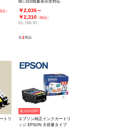
BC-310残量表示非対応
￥2,035～
税込）
￥2,310
（税込）
61-768-97
2
全
商品
最大6%OFF
カートリ
エプソン純正インクカートリ
ッジ EPSON 大容量タイプ