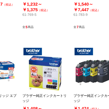
37
￥1,232～
￥1,540～
（税込）
￥1,375
￥7,447
（税込）
（税込）
61-769-5
61-783-9
5
7
全
商品
全
商品
リッジ エプ
ブラザー純正インクカートリ
ブラザー純正インクカ
ッジ
ッジ
￥1,408～
￥1,474