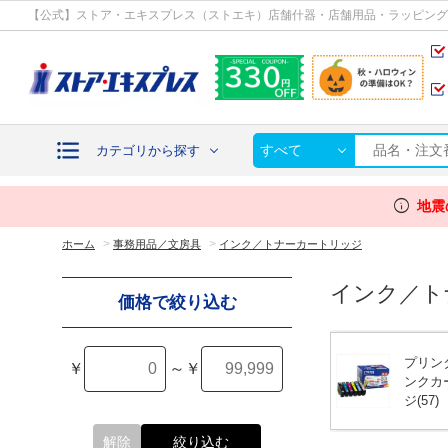
カテゴリから探す
【公式】ストア・エキスプレス（ストエキ）店舗什器・店舗用品・ラッピング
すべて
カテゴリから探す
info
地震
>
>
ホーム
事務用品／文房具
インク／トナーカートリッジ
インク／ト
価格で絞り込む
プリン
￥
～
￥
ンクカ
ジ
(57)
解除
絞り込む