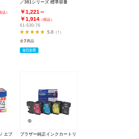
／381シリーズ 標準容量
￥1,221～
税込）
￥1,914
（税込）
61-530-76
5.0
（1）
7
全
商品
ジ エプ
ブラザー純正インクカートリ