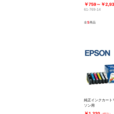
￥759～
￥2,9
61-769-14
5
全
商品
純正インクカート
ソン用
￥1,320