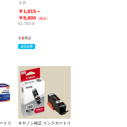
ッジ
￥1,815～
￥8,800
（税込）
61-783-8
6
全
商品
カートリ
キヤノン純正 インクカートリ