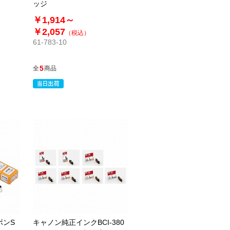
ッジ
￥1,914～
￥2,057
（税込）
61-783-10
5
全
商品
ボンS
キャノン純正インクBCI-380