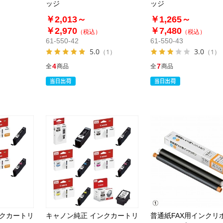
ッジ
ッジ
￥2,013～
￥1,265～
￥2,970
￥7,480
（税込）
（税込）
61-550-42
61-550-43
5.0
3.0
（1）
（1）
4
7
全
商品
全
商品
ンクカートリ
キャノン純正 インクカートリ
普通紙FAX用インクリ