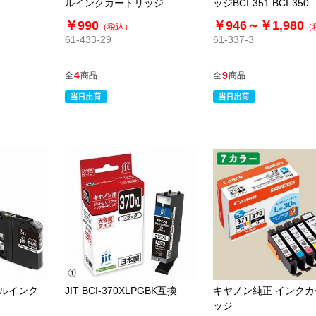
ルインクカートリッジ
ッジBCI-351 BCI-350
￥990
￥946～
￥1,980
（税込）
（
61-433-29
61-337-3
4
9
全
商品
全
商品
クルインク
JIT BCI-370XLPGBK互換
キヤノン純正 インク
ッジ