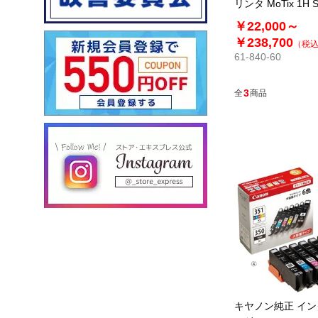
リンタ MoTix 1H
ル(スキャナー付き
￥22,000～
￥238,700
（税
61-840-60
3
全
商品
キヤノン純正 イ