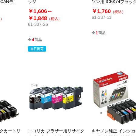
 SCANモデ
ッジ
ソン用 ICBK74ブラッ
)
￥1,606～
￥1,760
（税込）
61-337-11
￥1,848
込）
（税込）
61-337-26
1
全
商品
4
全
商品
ンクカートリ
エコリカ ブラザー用リサイク
キヤノン純正 インク