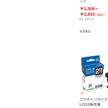
ッジ
￥1,309～
￥1,815
（税込）
61-337-4
2
全
商品
ブラザー リサイ
LC211BK互換