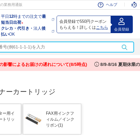
会員
の業務用通販
ヘルプ
平日
12
時までの注文で
最
会員登録で550円クーポン
短当日出荷
※
もらえる！詳しくは
こちら
クレカ・代引き・
法人
後
会員登録
払い
OK
info
の影響によるお届けの遅れについて(8/5時点)
8/9-8/16 夏期休
ナーカートリッジ
ター用イ
FAX用インクフ
ートリッ
ィルム／インク
リボン
(1)