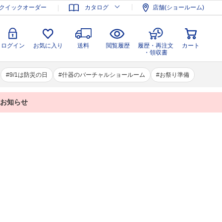
登録
ログイン
お気に入り
送料
閲覧履歴
履歴・再注文
クイックオーダー
カタログ
店舗(ショールーム)
カート
・領収書
ログイン
お気に入り
送料
閲覧履歴
履歴・再注文
カート
・領収書
9/1は防災の日
什器のバーチャルショールーム
お祭り準備
業のお知らせ