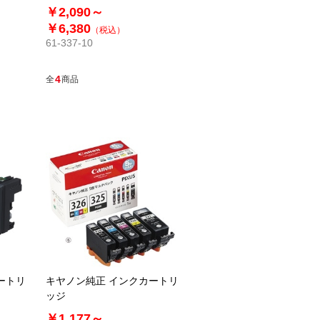
￥2,090～
￥6,380
（税込）
61-337-10
4
全
商品
ートリ
キヤノン純正 インクカートリ
ッジ
￥1,177～