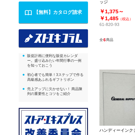
ッジ
￥1,375～
【無料】カタログ請求
￥1,485
（税込）
61-820-93
6
全
商品
販促計画に便利な販促カレンダ
ー。盛り込みたい年間行事の一例
を知っておこう
初心者でも簡単！3ステップで作る
高級感あふれるギフトリボン
売上アップに欠かせない！ 商品陳
列の重要性とコツをご紹介
ハンディーインク