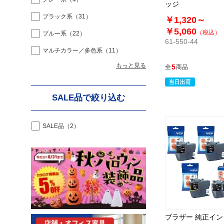
ッジ
ブラック系
（31）
￥1,320～
￥5,060
（税込）
ブルー系
（22）
61-550-44
マルチカラー／多色系
（11）
もっと見る
5
全
商品
SALE品で絞り込む
SALE品
（2）
ブラザー 純正イ