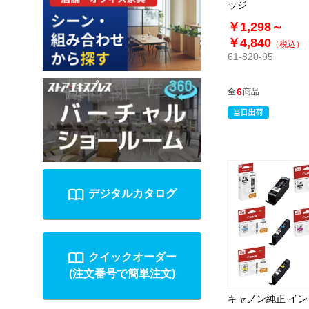
ッジ
￥1,298～
￥4,840
（税込）
61-820-95
6
全
商品
デジタルカタログ
クイックオーダー
(注文番号で簡単注文)
キャノン純正 イ