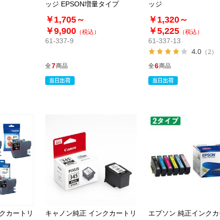
ッジ EPSON増量タイプ
ッジ
￥1,705～
￥1,320～
￥9,900
￥5,225
（税込）
（税込）
61-337-9
61-337-13
4.0
（2）
7
6
全
商品
全
商品
ンクカートリ
キャノン純正 インクカートリ
エプソン 純正インク