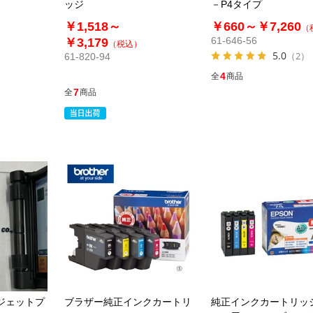
ッジ
－P4タイプ
￥1,518～
￥660～
￥7,260
（
61-646-56
￥3,179
（税込）
5.0
（2）
61-820-94
4
全
商品
7
全
商品
ジェットプ
ブラザー純正インクカートリ
純正インクカートリッ