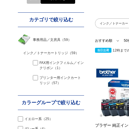
カテゴリで絞り込む
インク／トナーカー
事務用品／文房具
（59）
12時まで
インク／トナーカートリッジ
（59）
FAX用インクフィルム／イン
クリボン
（1）
プリンター用インクカート
リッジ
（57）
カラーグループで絞り込む
イエロー系
（25）
ブラザー 純正イ
グレー系
（4）