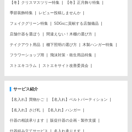
【冬】クリスマスツリー特集
【冬】正月飾り特集
季節装飾特集
レビュー投稿しませんか
フェイクグリーン特集
SDGsに貢献する店舗備品
店舗什器を選ぼう
間違えない！木棚の選び方
テイクアウト用品
棚下照明の選び方
木製ハンガー特集
フラワーショップ用
飛沫対策・衛生用品特集
ストエキコラム
ストエキサイト改善委員会
サービス紹介
【名入れ】買物かご
【名入れ】ベルトパーティション
【名入れ】さげ札
【名入れ】ハンガー
什器の相談承ります
販促什器の企画・製作支援
什器組み立てサービス
名入れ承ります