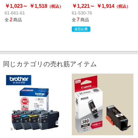
量
￥1,023～
￥1,518
￥1,221～
￥1,914
（税込）
（税込）
61-661-61
61-530-76
2
7
全
商品
全
商品
同じカテゴリの売れ筋アイテム