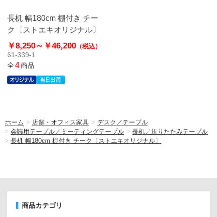
長机 幅180cm 棚付き チー
ク〔ストエキオリジナル〕
￥8,250～
￥46,200
（税込）
61-339-1
4
全
商品
ホーム
>
店舗・オフィス家具
>
デスク／テーブル
>
会議用テーブル／ミーティングテーブル
>
長机／折りたたみテーブル
>
長机 幅180cm 棚付き チーク〔ストエキオリジナル〕
商品カテゴリ