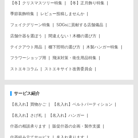
【冬】クリスマスツリー特集
【冬】正月飾り特集
季節装飾特集
レビュー投稿しませんか
フェイクグリーン特集
SDGsに貢献する店舗備品
店舗什器を選ぼう
間違えない！木棚の選び方
テイクアウト用品
棚下照明の選び方
木製ハンガー特集
フラワーショップ用
飛沫対策・衛生用品特集
ストエキコラム
ストエキサイト改善委員会
サービス紹介
【名入れ】買物かご
【名入れ】ベルトパーティション
【名入れ】さげ札
【名入れ】ハンガー
什器の相談承ります
販促什器の企画・製作支援
什器組み立てサービス
名入れ承ります