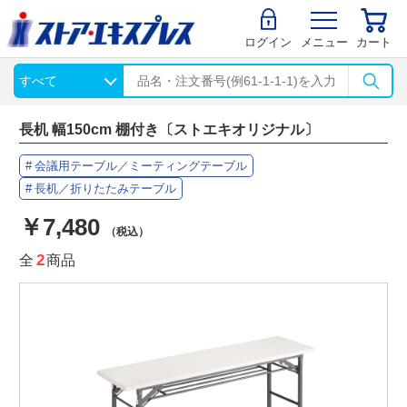
ログイン
メニュー
カート
長机 幅150cm 棚付き〔ストエキオリジナル〕
会議用テーブル／ミーティングテーブル
長机／折りたたみテーブル
￥7,480
（税込）
全
2
商品