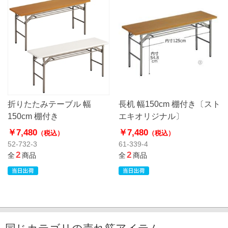
折りたたみテーブル 幅
長机 幅150cm 棚付き〔スト
150cm 棚付き
エキオリジナル〕
￥7,480
￥7,480
（税込）
（税込）
52-732-3
61-339-4
2
2
全
商品
全
商品