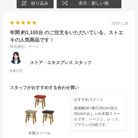
絞り込み
表示：新しい順
2026.1.28
年間 約1,100台 のご注文をいただいている、ストエ
キの人気商品です！
商品種別：チーク
ストア・エキスプレス スタッフ
スタッフがおすすめする合わせ買い
おすすめコメント
座面幅36×奥行26cm×高さ
45cmのおしゃれ木製スツー
ルです。ベージュ、レッド、
ブラウンの3色です。
木製スツール
曲げ