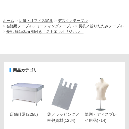
ホーム
>
店舗・オフィス家具
>
デスク／テーブル
>
会議用テーブル／ミーティングテーブル
>
長机／折りたたみテーブル
>
長机 幅150cm 棚付き〔ストエキオリジナル〕
商品カテゴリ
店舗什器
(2258)
袋／ラッピング／
陳列・ディスプレ
梱包資材
(1284)
イ用品
(714)