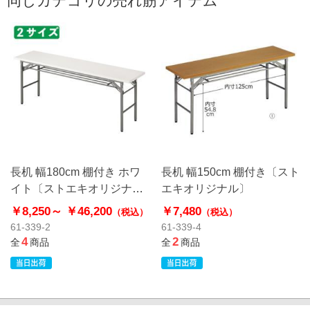
同じカテゴリの売れ筋アイテム
長机 幅180cm 棚付き ホワ
長机 幅150cm 棚付き〔スト
イト〔ストエキオリジナ
エキオリジナル〕
ル〕
￥8,250～
￥46,200
￥7,480
（税込）
（税込）
61-339-2
61-339-4
4
2
全
商品
全
商品