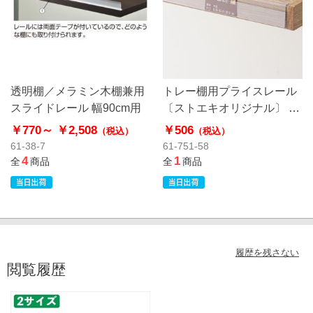
透明棚／メラミン木棚兼用
トレー棚用プライスレール
スライドレール 幅90cm用
〔ストエキオリジナル〕 幅
90cm用
￥770～
￥2,508
￥506
（税込）
（税込）
61-38-7
61-751-58
4
1
全
商品
全
商品
履歴を残さない
閲覧履歴