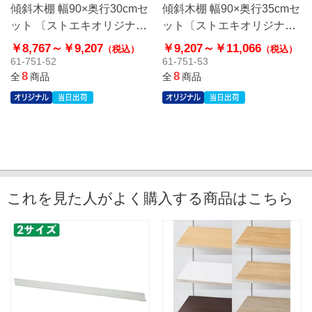
傾斜木棚 幅90×奥行30cmセ
傾斜木棚 幅90×奥行35cmセ
ット 〔ストエキオリジナ
ット〔ストエキオリジナ
ル〕
ル〕
￥8,767～
￥9,207
￥9,207～
￥11,066
（税込）
（税込）
61-751-52
61-751-53
8
8
全
商品
全
商品
これを見た人がよく購入する商品はこちら