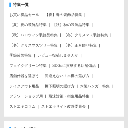
特集一覧
お買い得品セール
【春】春の装飾品特集
【夏】夏の装飾品特集
【秋】秋の装飾品特集
【秋】ハロウィン装飾品特集
【冬】クリスマス装飾特集
【冬】クリスマスツリー特集
【冬】正月飾り特集
季節装飾特集
レビュー投稿しませんか
フェイクグリーン特集
SDGsに貢献する店舗備品
店舗什器を選ぼう
間違えない！木棚の選び方
テイクアウト用品
棚下照明の選び方
木製ハンガー特集
フラワーショップ用
飛沫対策・衛生用品特集
ストエキコラム
ストエキサイト改善委員会