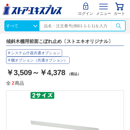
ログイン
メニュー
カート
傾斜木棚用前面こぼれ止め〔ストエキオリジナル〕
システム什器共通オプション
棚オプション（共通オプション）
￥3,509～￥4,378
（税込）
全
2
商品