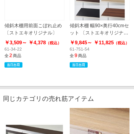
傾斜木棚用前面こぼれ止め
傾斜木棚 幅90×奥行40cmセ
〔ストエキオリジナル〕
ット 〔ストエキオリジナ
ル〕
￥3,509～
￥4,378
￥9,845～
￥11,825
（税込）
（税込）
61-34-22
61-751-54
2
9
全
商品
全
商品
同じカテゴリの売れ筋アイテム