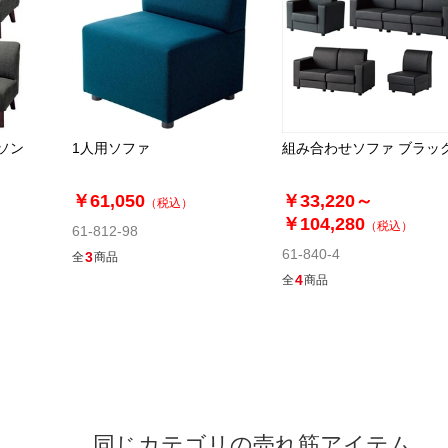
ソン
1人用ソファ
組み合わせソファ ブラッ
￥61,050
￥33,220～
（税込）
￥104,280
（税込）
61-812-98
61-840-4
3
全
商品
4
全
商品
同じカテゴリの売れ筋アイテム