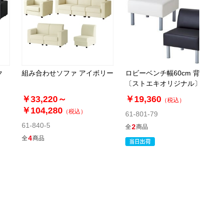
ク
組み合わせソファ アイボリー
ロビーベンチ幅60cm 背付き
〔ストエキオリジナル〕
￥33,220～
￥19,360
（税込）
￥104,280
（税込）
61-801-79
61-840-5
2
全
商品
4
全
商品