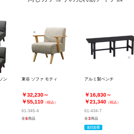
ソン
東谷 ソファ モティ
アルミ製ベンチ
￥32,230～
￥16,830～
￥55,110
￥21,340
（税込）
（税込）
61-345-4
61-434-7
6
3
全
商品
全
商品