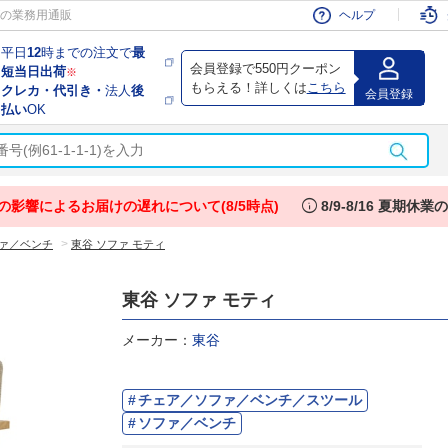
会員
の業務用通販
ヘルプ
平日
12
時までの注文で
最
会員登録で550円クーポン
短当日出荷
※
もらえる！詳しくは
こちら
クレカ・代引き・
法人
後
会員登録
払い
OK
info
の影響によるお届けの遅れについて(8/5時点)
8/9-8/16 夏期休
>
ァ／ベンチ
東谷 ソファ モティ
東谷 ソファ モティ
メーカー：
東谷
チェア／ソファ／ベンチ／スツール
ソファ／ベンチ