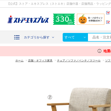
カテゴリから探す
【公式】ストア・エキスプレス（ストエキ）店舗什器・店舗用品・ラッピング
すべて
カテゴリから探す
info
地震
>
>
>
ホーム
店舗・オフィス家具
チェア／ソファ／ベンチ／スツール
ソフ