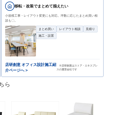
ペーン対象外）
移転・改装でまとめて揃えたい
61-345-4-6
小規模工事・レイアウト変更にも対応。坪数に応じたまとめ買い相
談も〇。
(6). 2人掛け グリーン RTO-742GR
まとめ買い
レイアウト相談
見積り
￥55,110
税抜 ￥50,100
施工・設置
08月20日頃の出荷
大型運賃D
返品×
カートに入れる
代引き×
別送
店研創意 オフィス設計施工紹
※店研創意はストア・エキスプレ
【大型運賃D】1点毎に税込3,828円(沖縄・離島
介ページへ >
スの運営会社です
8,778円、北海道7,007円)（送料無料等のキャン
ペーン対象外）
ちら