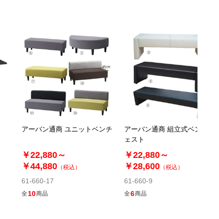
アーバン通商 ユニットベンチ
アーバン通商 組立式ベンチチ
ェスト
￥22,880～
￥22,880～
￥44,880
￥28,600
（税込）
（税込）
61-660-17
61-660-9
10
6
全
商品
全
商品