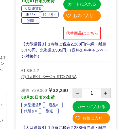
10月01日頃の出荷
カートに入れる
大型運賃B
返品×
代引き×
別送
代替商品はこちら
【大型運賃B】1点毎に税込2,288円(沖縄・離島
5,478円、北海道3,905円)（送料無料キャンペー
ン対象外）
)オ
レン
い。
61-345-4-2
(2). 1人掛け ベージュ RTO-741NA
￥32,230
税抜 ￥29,300
08月20日頃の出荷
バ
大型運賃B
返品×
カートに入れる
代引き×
別送
)
【大型運賃B】1点毎に税込2,288円(沖縄・離島