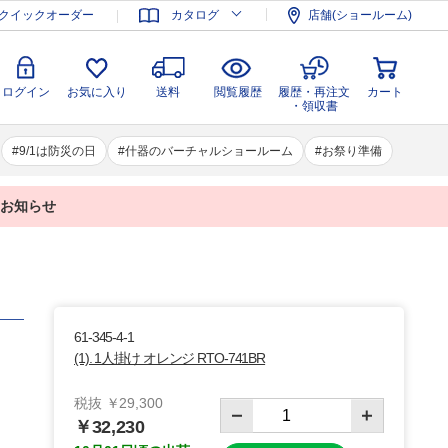
登録
ログイン
お気に入り
送料
閲覧履歴
履歴・再注文
クイックオーダー
カタログ
店舗(ショールーム)
カート
・領収書
ログイン
お気に入り
送料
閲覧履歴
履歴・再注文
カート
・領収書
9/1は防災の日
什器のバーチャルショールーム
お祭り準備
業のお知らせ
61-345-4-1
(1). 1人掛け オレンジ RTO-741BR
税抜 ￥29,300
￥32,230