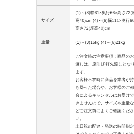
(1)～(3)幅61×奥行66×高さ72(
サイズ
高40)cm (4)～(6)幅111×奥行6
高さ72(座高40)cm
重量
(1)～(3)15kg (4)～(6)21kg
ご注文時の注意事項：商品のお
渡しは、原則1F軒先渡しとな
ます。
お客様不在時に商品を業者が持
ち帰った場合や、お客様のご都
合によるキャンセルはお受けで
きませんので、サイズや重量な
どご注文前によくご確認くださ
い。
土日祝の配達・発送の時間指定