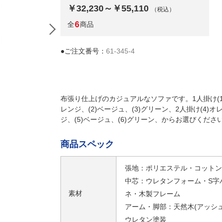
￥32,230～￥55,110
（税込）
全
6
商品
●ご注文番号：
61-345-4
布張り仕上げのカジュアルなソファです。1人掛け(1
レンジ、(2)ベージュ、(3)グリーン、2人掛け(4)オ
ジ、(5)ベージュ、(6)グリーン、からお選びくださ
商品スペック
張地：ポリエステル・コットン
中芯：ウレタンフォーム・S字
素材
ネ・木製フレーム
アーム・脚部：天然木(アッシュ
ウレタン塗装