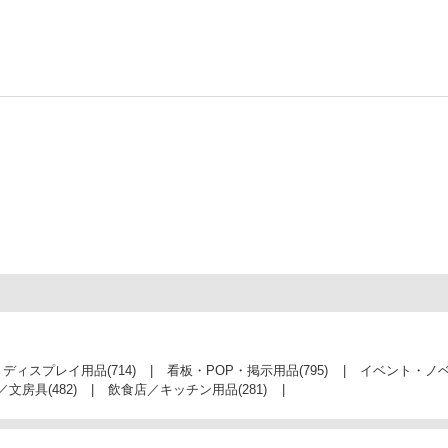
・ディスプレイ用品
(714)
看板・POP・掲示用品
(795)
イベント・ノ
／文房具
(482)
飲食店／キッチン用品
(281)