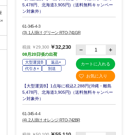
5,478円、北海道3,905円)（送料無料キャンペー
ン対象外）
座
6×
61-345-4-3
(3). 1人掛け グリーン RTO-741GR
￥32,230
税抜 ￥29,300
08月20日頃の出荷
大型運賃B
返品×
カートに入れる
り
代引き×
別送
【大型運賃B】1点毎に税込2,288円(沖縄・離島
5,478円、北海道3,905円)（送料無料キャンペー
ン対象外）
61-345-4-4
(4). 2人掛け オレンジ RTO-742BR
￥55,110
税抜 ￥50,100