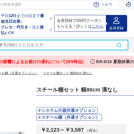
会員
の業務用通販
ヘルプ
平日
12
時までの注文で
最
会員登録で550円クーポン
短当日出荷
※
もらえる！詳しくは
こちら
クレカ・代引き・
法人
後
会員登録
払い
OK
info
の影響によるお届けの遅れについて(8/5時点)
8/9-8/16 夏期休
>
ール棚（共通オプション）
スチール棚セット 幅90cm 溝なし
スチール棚セット 幅90cm 溝なし
システム什器共通オプション
スチール棚（共通オプション）
￥2,123～￥3,597
（税込）