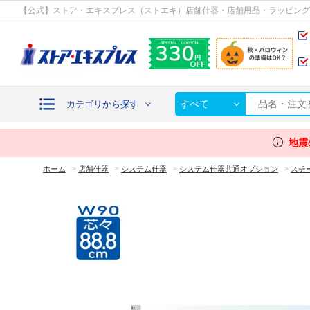
カテゴリから探す
【公式】ストア・エキスプレス（ストエキ）店舗什器・店舗用品・ラッピング
すべて
カテゴリから探す
info
地震
>
>
>
>
ホーム
店舗什器
システム什器
システム什器共通オプション
スチ