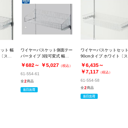
ット 幅
ワイヤーバスケット側面テー
ワイヤーバスケットセット
ム〔スト
パータイプ 3段可変式 幅
90cmタイプ ホワイト〔
90cm クローム〔ストエキオ
エキオリジナル〕
￥682～
￥5,027
￥6,435～
（税込）
リジナル〕
￥7,117
（税込）
61-554-61
61-554-58
2
全
商品
2
全
商品