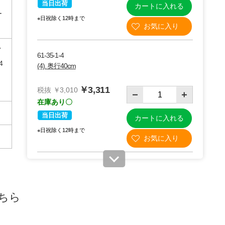
当日出荷
カートに入れる
ー
※日祝除く12時まで
7
61-35-1-4
棚用ブ
4
(4). 奥行40cm
～
￥660
￥3,311
税抜 ￥3,010
在庫あり〇
当日出荷
カートに入れる
※日祝除く12時まで
61-35-1-5
(5). 奥行45cm
ちら
￥3,597
税抜 ￥3,270
在庫あり〇