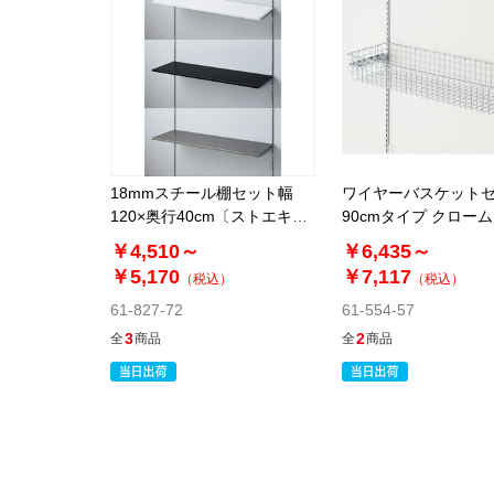
18mmスチール棚セット幅
ワイヤーバスケットセ
120×奥行40cm〔ストエキオ
90cmタイプ クロー
リジナル〕
エキオリジナル〕
￥4,510～
￥6,435～
￥5,170
￥7,117
（税込）
（税込）
61-827-72
61-554-57
3
2
全
商品
全
商品