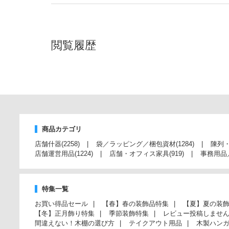
閲覧履歴
商品カテゴリ
店舗什器
(2258)
袋／ラッピング／梱包資材
(1284)
陳列
店舗運営用品
(1224)
店舗・オフィス家具
(919)
事務用品
特集一覧
お買い得品セール
【春】春の装飾品特集
【夏】夏の装
【冬】正月飾り特集
季節装飾特集
レビュー投稿しませ
間違えない！木棚の選び方
テイクアウト用品
木製ハン