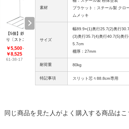
棚：スチール製 粉体塗装
素材
ブラケット：スチール製 クロ
ムメッキ
幅89.9×(1)奥行25.7(2)奥行30.
【5個】鉄線仕切
スチール棚セッ
スチール棚セッ
スチール
(3)奥行35.7(4)奥行40.7(5)奥行
り〔ストエキオ
ト 幅90cm 溝あ
ト 幅90cm 丸面
ラケット
サイズ
5.7cm
リジナル〕
り
タイプ
￥5,500～
￥2,211～
￥2,486～
￥363
棚厚：27mm
61-37-10
￥8,525
￥3,685
￥3,960
61-38-17
61-35-3
61-35-5
耐荷重
80kg
特記事項
スリット芯々88.8cm専用
同じ商品を見た人がよく購入する商品はこ