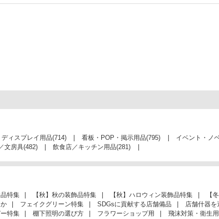
・ディスプレイ用品
(714)
看板・POP・掲示用品
(795)
イベント・ノ
／文房具
(482)
飲食店／キッチン用品
(281)
飾品特集
【秋】秋の装飾品特集
【秋】ハロウィン装飾品特集
【冬
んか
フェイクグリーン特集
SDGsに貢献する店舗備品
店舗什器を
ガー特集
棚下照明の選び方
フラワーショップ用
飛沫対策・衛生用