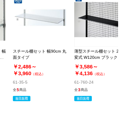
 幅
スチール棚セット 幅90cm 丸
薄型スチール棚セット 2段可
スト
面タイプ
変式 W120cm ブラック〔ス
トエキオリジナル〕
￥2,486～
￥3,586～
￥3,960
￥4,136
（税込）
（税込）
61-35-5
61-760-24
5
3
全
商品
全
商品