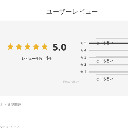
ユーザーレビュー
5.0
とても悪い
★
5
★
4
1
★
3
レビュー件数：
件
とても悪い
★
2
★
1
とても悪い
設計・建築関連
やすさ
:ふつう