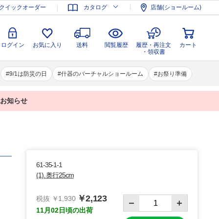
登録
ログイン
お気に入り
送料
閲覧履歴
履歴・再注文
クイックオーダー
カタログ
店舗(ショールーム)
カート
・領収書
ログイン
お気に入り
送料
閲覧履歴
履歴・再注文
カート
・領収書
9/1は防災の日
什器のバーチャルショールーム
お祭り準備
業のお知らせ
61-35-1-1
(1). 奥行25cm
￥2,123
税抜 ￥1,930
11月02日頃の出荷