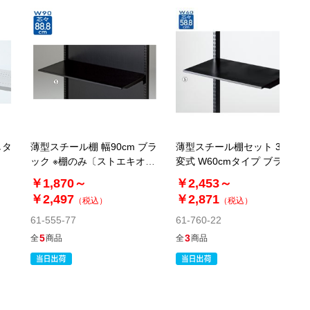
当日出荷
カートに入れる
※日祝除く12時まで
しタ
薄型スチール棚 幅90cm ブラ
薄型スチール棚セット 3段可
ック ※棚のみ〔ストエキオリ
変式 W60cmタイプ ブラック
ジナル〕
〔ストエキオリジナル〕
￥1,870～
￥2,453～
￥2,497
￥2,871
（税込）
（税込）
61-555-77
61-760-22
5
3
全
商品
全
商品