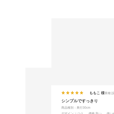
ももこ
業種:
シンプルですっきり
商品種別：奥行30cm
デザイン
:ふつう
価格
:良い
使い