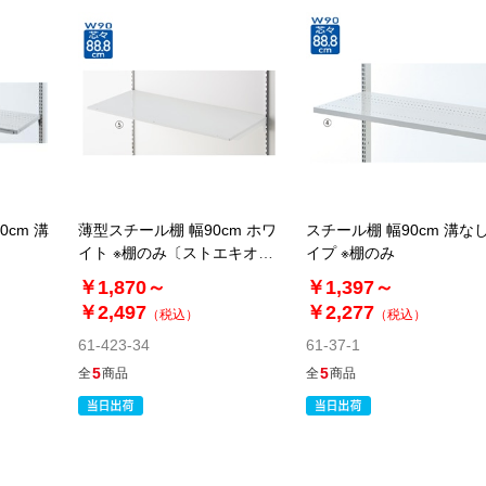
cm 溝
薄型スチール棚 幅90cm ホワ
スチール棚 幅90cm 溝な
イト ※棚のみ〔ストエキオリ
イプ ※棚のみ
ジナル〕
￥1,870～
￥1,397～
￥2,497
￥2,277
（税込）
（税込）
61-423-34
61-37-1
5
5
全
商品
全
商品