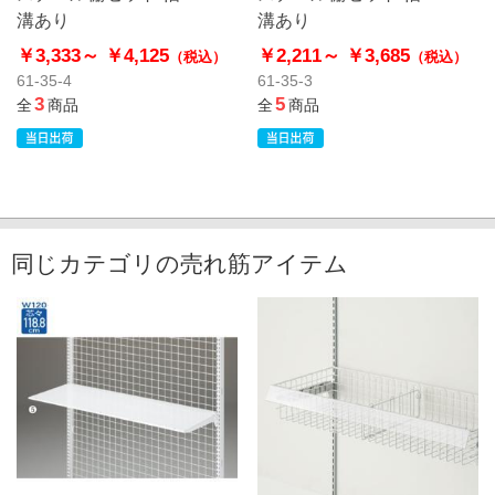
溝あり
溝あり
￥3,333～
￥4,125
￥2,211～
￥3,685
（税込）
（税込）
61-35-4
61-35-3
3
5
全
商品
全
商品
同じカテゴリの売れ筋アイテム