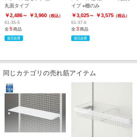
丸面タイプ
イプ ※棚のみ
￥2,486～
￥3,960
￥3,025～
￥3,575
（税込）
（税込）
61-35-5
61-37-6
5
3
全
商品
全
商品
同じカテゴリの売れ筋アイテム