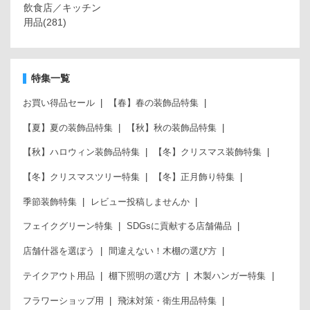
飲食店／キッチン
用品
(281)
特集一覧
お買い得品セール
【春】春の装飾品特集
【夏】夏の装飾品特集
【秋】秋の装飾品特集
【秋】ハロウィン装飾品特集
【冬】クリスマス装飾特集
【冬】クリスマスツリー特集
【冬】正月飾り特集
季節装飾特集
レビュー投稿しませんか
フェイクグリーン特集
SDGsに貢献する店舗備品
店舗什器を選ぼう
間違えない！木棚の選び方
テイクアウト用品
棚下照明の選び方
木製ハンガー特集
フラワーショップ用
飛沫対策・衛生用品特集