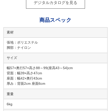
デジタルカタログを見る
商品スペック
素材
張地：ポリエステル
脚部：ナイロン
サイズ
幅57×奥行57×高さ88～99(座高43～54)cm
背面：幅39×高さ47cm
座面：幅42×奥行43cm
厚み：背面2cm 座面6cm
重量
6kg