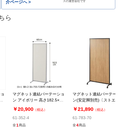
介ページへ >
スの運営会社です
ちら
ショ
マグネット連結パーテーショ
マグネット連結パーテーショ
脚
ン アイボリー 高さ182.5×幅
ン(安定脚別売)〔ストエキオ
90cm
リジナル〕
￥20,900
￥21,890
（税込）
（税込）
61-352-4
61-783-70
1
4
全
商品
全
商品