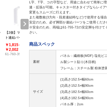
L字、T字、コの字型など、用途に合わせて簡単に増
連・拡張が可能。キャスター付きタイプならレイア
変更もスムーズに行えます。
また複数枚(3方向・段差連結時など)で使用する場
安定のため、必ず脚部か連結パーツをご使用くださ
※安全のため、両端は61-755-72の安定脚を付けて
さい。
ッ
【2個】マグネッ
【2個】マグネッ
ト連結パーテー
ト連結パーテー
ション用 連結セ
ション用 連結セ
商品スペック
￥1,815～
￥3,465
ット L型連結セ
ット 3方向連結
61-760-40
￥2,002
ット
セット シルバー
61-760-39
パネル：繊維板(MDF) 塩化ビ
素材
ル製シート貼り(木目柄)
フレーム：スチール製 粉体塗
(1)高さ152.5×幅60cm
(2)高さ152.5×幅90cm
サイズ
(3)高さ182.5×幅60cm
(4)高さ182.5×幅90cm
パネル厚：2cm