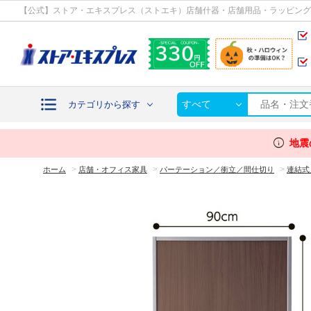
カテゴリから探す
【公式】ストア・エキスプレス（ストエキ）店舗什器・店舗用品・ラッピング
すべて
カテゴリから探す
info
地震
>
>
>
ホーム
店舗・オフィス家具
パーテーション／衝立／間仕切り
連結式