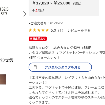
￥17,820～￥25,080
（税込）
全
4
商品
●ご注文番号：
61-352-1
5.0
（1）
レビューを見る
当日出荷あり
掲載カタログ ： 総合カタログ42号（588P）
カタログ掲載品名 ：マグネットパーティション(安
別売) ウォールナット
デジタルカタログを見る
(2)H152.5×W90cm 組み合わせ例
【工具不要の簡単連結！レイアウトも自由自在なパ
ーション！】
工具不要。マグネットで手軽に連結。フレームに取
けられたマグネットでパネル同士を連結します。
磁石で引っつくのでスチール書庫や壁のスチール部
くっつきます。