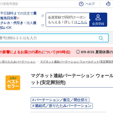
会員
の業務用通販
ヘルプ
平日
12
時までの注文で
最
会員登録で550円クーポン
短当日出荷
※
もらえる！詳しくは
こちら
クレカ・代引き・
法人
後
会員登録
払い
OK
info
の影響によるお届けの遅れについて(8/5時点)
8/9-8/16 夏期休
>
／折りたたみパーテーション
マグネット連結パーテーション ウォールナット(安定脚別売
マグネット連結パーテーション ウォー
ット(安定脚別売)
パーテーション／衝立／間仕切り
連結式／折りたたみパーテーション