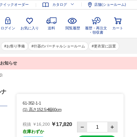
登録
ログイン
お気に入り
送料
閲覧履歴
履歴・再注文
クイックオーダー
カタログ
店舗(ショールーム)
カート
・領収書
ログイン
お気に入り
送料
閲覧履歴
履歴・再注文
カート
・領収書
お祭り準備
什器のバーチャルショールーム
更衣室に設置
業のお知らせ
)
ルナ
61-352-1-1
(1). 高さ152.5×幅60cm
￥17,820
税抜 ￥16,200
在庫わずか