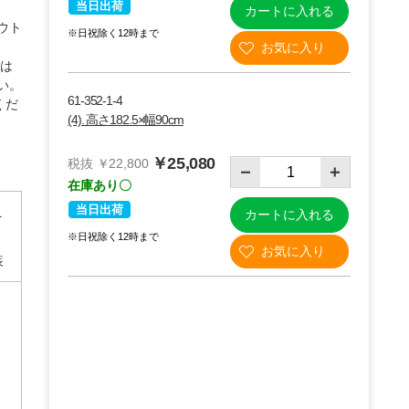
当日出荷
カートに入れる
ウト
※日祝除く12時まで
合は
い。
61-352-1-4
くだ
(4). 高さ182.5×幅90cm
￥25,080
税抜 ￥22,800
在庫あり〇
当日出荷
ニ
カートに入れる
※日祝除く12時まで
装