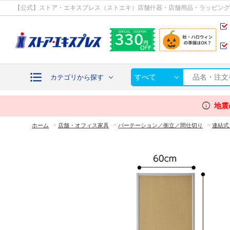
カテゴリから探す
【公式】ストア・エキスプレス（ストエキ）店舗什器・店舗用品・ラッピング
すべて
カテゴリから探す
info
地震
>
>
>
ホーム
店舗・オフィス家具
パーテーション／衝立／間仕切り
連結式