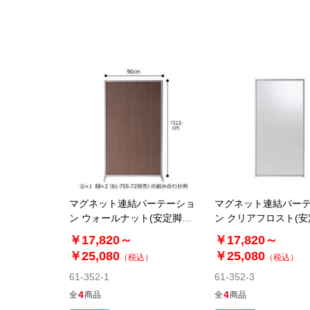
マグネット連結パーテーショ
マグネット連結パー
ン ウォールナット(安定脚別
ン クリアフロスト(
売)
売)
￥17,820～
￥17,820～
￥25,080
￥25,080
（税込）
（税込）
61-352-1
61-352-3
4
4
全
商品
全
商品