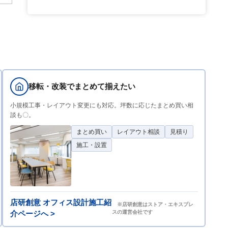
移転・改装でまとめて揃えたい
小規模工事・レイアウト変更にも対応。坪数に応じたまとめ買い相
談も〇。
まとめ買い
レイアウト相談
見積り
施工・設置
店研創意 オフィス設計施工紹
※店研創意はストア・エキスプレ
介ページへ >
スの運営会社です