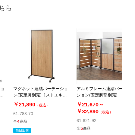
ちら
ショ
マグネット連結パーテーショ
アルミフレーム連結パーテー
×幅
ン(安定脚別売)〔ストエキオ
ション(安定脚部別売)
リジナル〕
￥21,890
￥21,670～
（税込）
￥32,890
（税込）
61-783-70
61-821-92
4
全
商品
5
全
商品