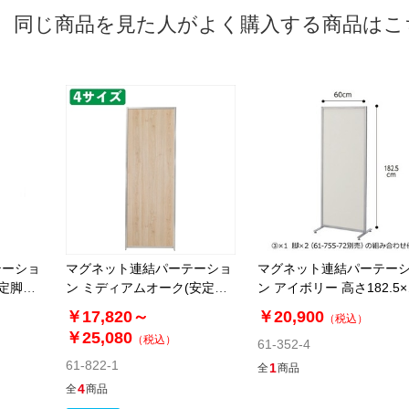
同じ商品を見た人がよく購入する商品はこ
テーショ
マグネット連結パーテーショ
マグネット連結パーテー
安定脚別
ン ミディアムオーク(安定脚
ン アイボリー 高さ182.5
別売)
90cm
￥17,820～
￥20,900
（税込）
￥25,080
（税込）
61-352-4
61-822-1
1
全
商品
4
全
商品