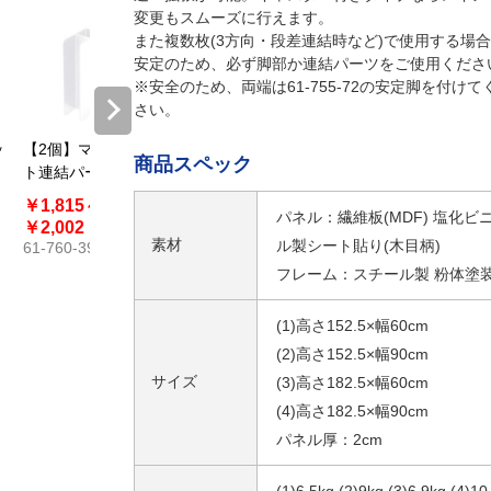
変更もスムーズに行えます。
また複数枚(3方向・段差連結時など)で使用する場
安定のため、必ず脚部か連結パーツをご使用くださ
※安全のため、両端は61-755-72の安定脚を付けて
さい。
ッ
【2個】マグネッ
【2個】マグネッ
商品スペック
ト連結パーテー
ト連結パーテー
ション用 連結セ
ション用 連結セ
￥1,815～
￥3,465
パネル：繊維板(MDF) 塩化ビ
ット L型連結セ
ット 3方向連結
61-760-40
￥2,002
ット
セット シルバー
素材
ル製シート貼り(木目柄)
61-760-39
フレーム：スチール製 粉体塗
(1)高さ152.5×幅60cm
(2)高さ152.5×幅90cm
サイズ
(3)高さ182.5×幅60cm
(4)高さ182.5×幅90cm
パネル厚：2cm