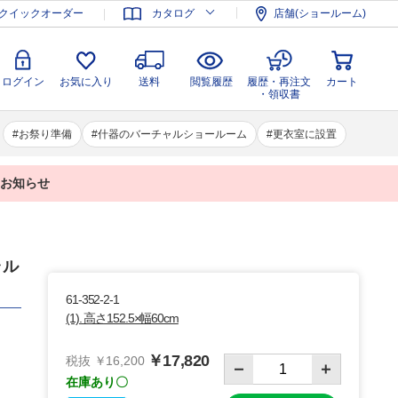
登録
ログイン
お気に入り
送料
閲覧履歴
履歴・再注文
クイックオーダー
カタログ
店舗(ショールーム)
カート
・領収書
ログイン
お気に入り
送料
閲覧履歴
履歴・再注文
カート
・領収書
お祭り準備
什器のバーチャルショールーム
更衣室に設置
業のお知らせ
ラル
61-352-2-1
(1). 高さ152.5×幅60cm
￥17,820
税抜 ￥16,200
在庫あり〇