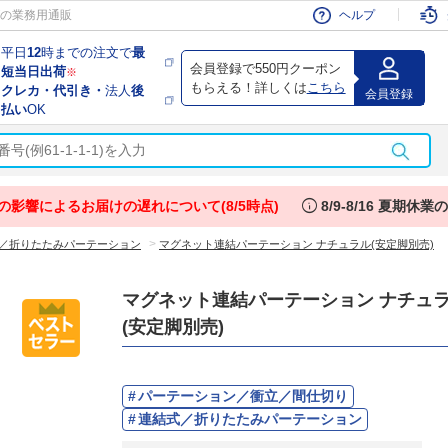
会員
の業務用通販
ヘルプ
平日
12
時までの注文で
最
会員登録で550円クーポン
短当日出荷
※
もらえる！詳しくは
こちら
クレカ・代引き・
法人
後
会員登録
払い
OK
info
の影響によるお届けの遅れについて(8/5時点)
8/9-8/16 夏期休
>
／折りたたみパーテーション
マグネット連結パーテーション ナチュラル(安定脚別売)
マグネット連結パーテーション ナチュ
(安定脚別売)
パーテーション／衝立／間仕切り
連結式／折りたたみパーテーション