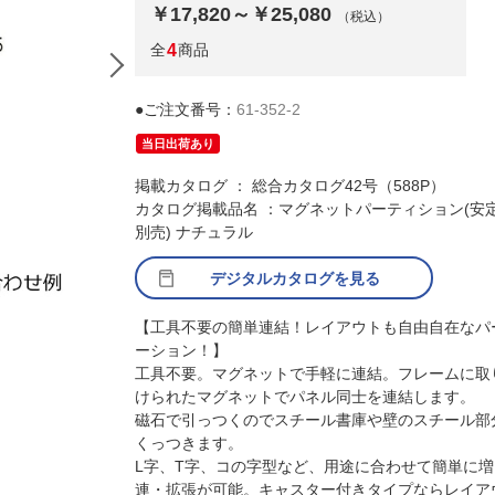
￥17,820～￥25,080
（税込）
全
4
商品
●ご注文番号：
61-352-2
当日出荷あり
掲載カタログ ： 総合カタログ42号（588P）
カタログ掲載品名 ：マグネットパーティション(安
別売) ナチュラル
デジタルカタログを見る
(3)H182.5×W60cm 組み合わせ例
【工具不要の簡単連結！レイアウトも自由自在なパ
ーション！】
工具不要。マグネットで手軽に連結。フレームに取
けられたマグネットでパネル同士を連結します。
磁石で引っつくのでスチール書庫や壁のスチール部
くっつきます。
L字、T字、コの字型など、用途に合わせて簡単に増
連・拡張が可能。キャスター付きタイプならレイア