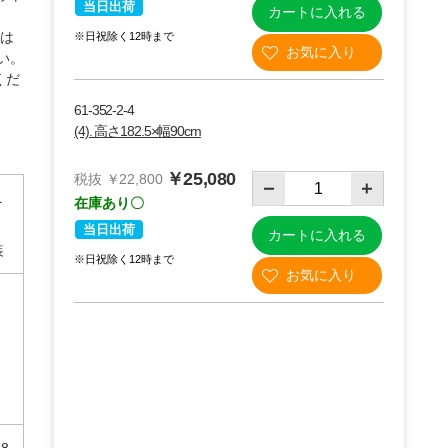
当日出荷
カートに入れる
合は
※日祝除く12時まで
い。
くだ
61-352-2-4
(4). 高さ182.5×幅90cm
￥25,080
税抜 ￥22,800
ニ
在庫あり〇
当日出荷
カートに入れる
装
※日祝除く12時まで