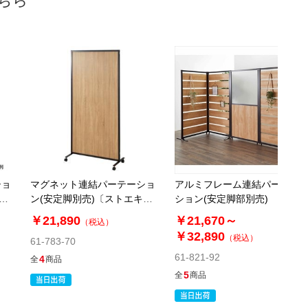
ちら
ショ
マグネット連結パーテーショ
アルミフレーム連結パーテー
×幅
ン(安定脚別売)〔ストエキオ
ション(安定脚部別売)
リジナル〕
￥21,890
￥21,670～
（税込）
￥32,890
（税込）
61-783-70
61-821-92
4
全
商品
5
全
商品