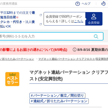
会員
の業務用通販
ヘルプ
平日
12
時までの注文で
最
会員登録で550円クーポン
短当日出荷
※
もらえる！詳しくは
こちら
クレカ・代引き・
法人
後
会員登録
払い
OK
info
の影響によるお届けの遅れについて(8/5時点)
8/9-8/16 夏期休
>
／折りたたみパーテーション
マグネット連結パーテーション クリアフロスト(安定脚別売
マグネット連結パーテーション クリア
スト(安定脚別売)
パーテーション／衝立／間仕切り
連結式／折りたたみパーテーション