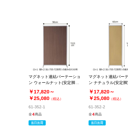
マグネット連結パーテーショ
マグネット連結パー
ン ウォールナット(安定脚別
ン ナチュラル(安定脚
売)
￥17,820～
￥17,820～
￥25,080
￥25,080
（税込）
（税込）
61-352-1
61-352-2
4
4
全
商品
全
商品