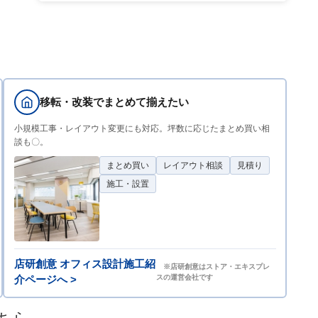
移転・改装でまとめて揃えたい
小規模工事・レイアウト変更にも対応。坪数に応じたまとめ買い相
談も〇。
まとめ買い
レイアウト相談
見積り
施工・設置
店研創意 オフィス設計施工紹
※店研創意はストア・エキスプレ
介ページへ >
スの運営会社です