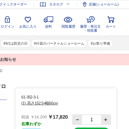
登録
ログイン
お気に入り
送料
閲覧履歴
履歴・再注文
クイックオーダー
カタログ
店舗(ショールーム)
カート
・領収書
ログイン
お気に入り
送料
閲覧履歴
履歴・再注文
カート
・領収書
9/1は防災の日
什器のバーチャルショールーム
お祭り準備
業のお知らせ
)
フロ
61-352-3-1
(1). 高さ152.5×幅60cm
￥17,820
税抜 ￥16,200
在庫わずか