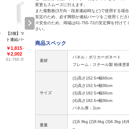
変更もスムーズに行えます。
また複数枚(3方向・段差連結時など)で使用する場
安定のため、必ず脚部か連結パーツをご使用くださ
※安全のため、両端は61-755-72の安定脚を付けて
さい。
ッ
【2個】マグネッ
【2個】マグネッ
ト連結パーテー
ト連結パーテー
商品スペック
ション用 連結セ
ション用 連結セ
￥1,815～
￥3,465
ット L型連結セ
ット 3方向連結
61-760-40
￥2,002
パネル：ポリカーボネート
ット
セット シルバー
61-760-39
素材
フレーム：スチール製 粉体塗
(1)高さ152.5×幅60cm
(2)高さ152.5×幅90cm
サイズ
(3)高さ182.5×幅60cm
(4)高さ182.5×幅90cm
パネル厚：2cm
(1)5.9kg (2)8.6kg (3)6.3kg (4)
重量