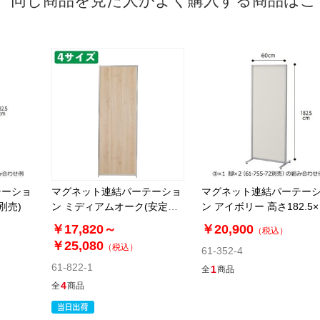
同じ商品を見た人がよく購入する商品はこ
テーショ
マグネット連結パーテーショ
マグネット連結パーテー
別売)
ン ミディアムオーク(安定脚
ン アイボリー 高さ182.5
別売)
90cm
￥17,820～
￥20,900
（税込）
￥25,080
（税込）
61-352-4
61-822-1
1
全
商品
4
全
商品