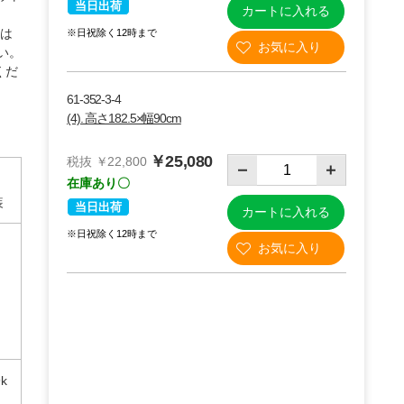
当日出荷
カートに入れる
合は
※日祝除く12時まで
い。
くだ
61-352-3-4
(4). 高さ182.5×幅90cm
￥25,080
税抜 ￥22,800
在庫あり〇
装
当日出荷
カートに入れる
※日祝除く12時まで
9k