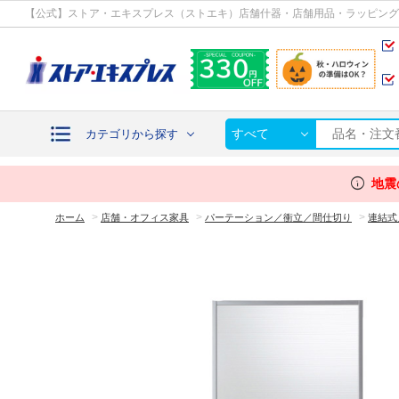
カテゴリから探す
【公式】ストア・エキスプレス（ストエキ）店舗什器・店舗用品・ラッピング
すべて
カテゴリから探す
info
地震
>
>
>
ホーム
店舗・オフィス家具
パーテーション／衝立／間仕切り
連結式