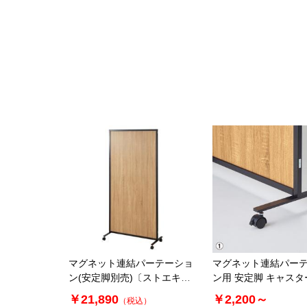
マグネット連結パーテーショ
マグネット連結パー
ン(安定脚別売)〔ストエキオ
ン用 安定脚 キャス
リジナル〕
￥21,890
￥2,200～
（税込）