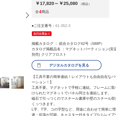
￥17,820～￥25,080
（税込）
全
4
商品
●ご注文番号：
61-352-3
当日出荷あり
掲載カタログ ： 総合カタログ42号（588P）
カタログ掲載品名 ：マグネットパーティション(安
別売) クリアフロスト
デジタルカタログを見る
【工具不要の簡単連結！レイアウトも自由自在なパ
ーション！】
工具不要。マグネットで手軽に連結。フレームに取
けられたマグネットでパネル同士を連結します。
磁石で引っつくのでスチール書庫や壁のスチール部
くっつきます。
L字、T字、コの字型など、用途に合わせて簡単に増
連・拡張が可能。キャスター付きタイプならレイア