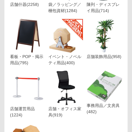
店舗什器
(2258)
袋／ラッピング／
陳列・ディスプレ
梱包資材
(1284)
イ用品
(714)
看板・POP・掲示
イベント・ノベル
店舗装飾用品
(958)
用品
(795)
ティ用品
(400)
事務用品／文房具
店舗運営用品
店舗・オフィス家
(482)
(1224)
具
(919)