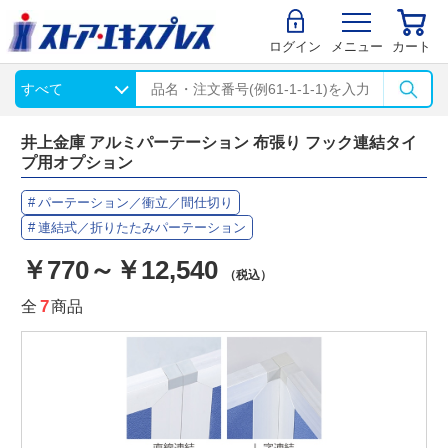
ログイン
メニュー
カート
井上金庫 アルミパーテーション 布張り フック連結タイ
プ用オプション
パーテーション／衝立／間仕切り
連結式／折りたたみパーテーション
￥770～￥12,540
（税込）
全
7
商品