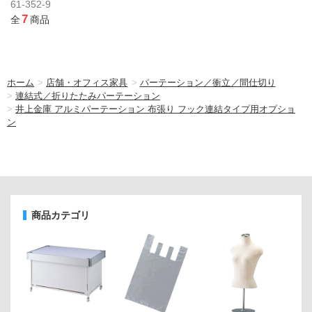
61-352-9
7
全
商品
ホーム
>
店舗・オフィス家具
>
パーテーション／衝立／間仕切り
>
連結式／折りたたみパーテーション
>
井上金庫 アルミパーテーション 布張り フック連結タイプ用オプショ
ン
商品カテゴリ