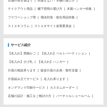
店舗什器を選ぼう
間違えない！木棚の選び方
テイクアウト用品
棚下照明の選び方
木製ハンガー特集
フラワーショップ用
飛沫対策・衛生用品特集
ストエキコラム
ストエキサイト改善委員会
サービス紹介
【名入れ】買物かご
【名入れ】ベルトパーティション
【名入れ】さげ札
【名入れ】ハンガー
什器の相談承ります
販促什器の企画・製作支援
什器組み立てサービス
名入れ承ります
オンデマンド印刷サービス
カスタムオーダー
店舗の設計・施工をご検討の方
バーチャルショールーム