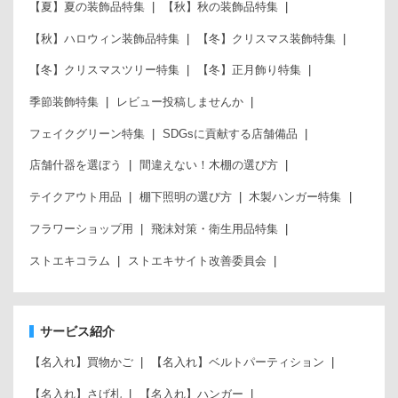
【夏】夏の装飾品特集
【秋】秋の装飾品特集
【秋】ハロウィン装飾品特集
【冬】クリスマス装飾特集
【冬】クリスマスツリー特集
【冬】正月飾り特集
季節装飾特集
レビュー投稿しませんか
フェイクグリーン特集
SDGsに貢献する店舗備品
店舗什器を選ぼう
間違えない！木棚の選び方
テイクアウト用品
棚下照明の選び方
木製ハンガー特集
フラワーショップ用
飛沫対策・衛生用品特集
ストエキコラム
ストエキサイト改善委員会
サービス紹介
【名入れ】買物かご
【名入れ】ベルトパーティション
【名入れ】さげ札
【名入れ】ハンガー