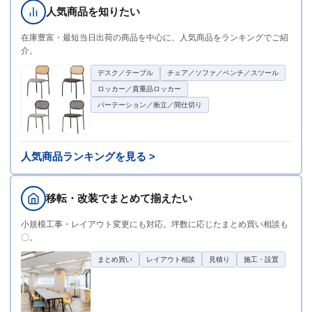
人気商品を知りたい
在庫豊富・最短当日出荷の商品を中心に、人気商品をランキングでご紹
介。
デスク／テーブル
チェア／ソファ／ベンチ／スツール
ロッカー／貴重品ロッカー
パーテーション／衝立／間仕切り
人気商品ランキングを見る >
移転・改装でまとめて揃えたい
小規模工事・レイアウト変更にも対応。坪数に応じたまとめ買い相談も
〇。
まとめ買い
レイアウト相談
見積り
施工・設置