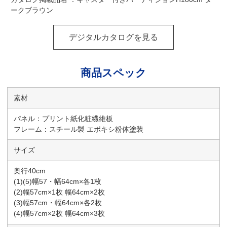
ークブラウン
デジタルカタログを見る
商品スペック
素材
パネル：プリント紙化粧繊維板
フレーム：スチール製 エポキシ粉体塗装
サイズ
奥行40cm
(1)(5)幅57・幅64cm×各1枚
(2)幅57cm×1枚 幅64cm×2枚
(3)幅57cm・幅64cm×各2枚
(4)幅57cm×2枚 幅64cm×3枚