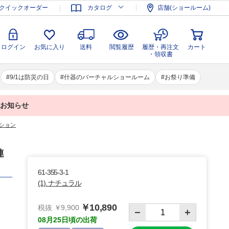
登録
ログイン
お気に入り
送料
閲覧履歴
履歴・再注文
クイックオーダー
カタログ
店舗(ショールーム)
カート
・領収書
ログイン
お気に入り
送料
閲覧履歴
履歴・再注文
カート
・領収書
9/1は防災の日
什器のバーチャルショールーム
お祭り準備
業のお知らせ
ーション
連
61-355-3-1
(1). ナチュラル
￥10,890
税抜 ￥9,900
08月25日頃の出荷