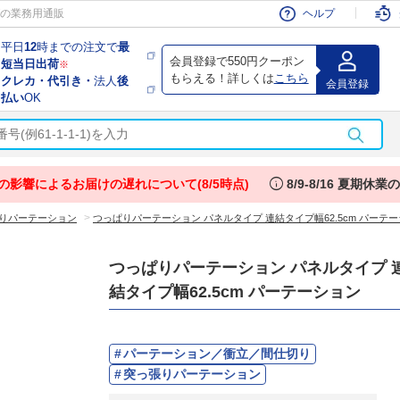
会員
の業務用通販
ヘルプ
平日
12
時までの注文で
最
会員登録で550円クーポン
短当日出荷
※
もらえる！詳しくは
こちら
クレカ・代引き・
法人
後
会員登録
払い
OK
info
の影響によるお届けの遅れについて(8/5時点)
8/9-8/16 夏期休
>
りパーテーション
つっぱりパーテーション パネルタイプ 連結タイプ幅62.5cm パーテ
つっぱりパーテーション パネルタイプ 
結タイプ幅62.5cm パーテーション
パーテーション／衝立／間仕切り
突っ張りパーテーション