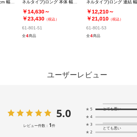
cm 幅
ネルタイプ)ロング 本体 幅
ネルタイプ)ロング 連結 
ョン
65cm パーテーション
65cm パーテーション
￥14,630～
￥12,210～
￥23,430
￥21,010
（税込）
（税込）
61-801-51
61-801-53
4
4
全
商品
全
商品
ユーザーレビュー
5.0
とても悪い
★
5
★
4
1
★
3
レビュー件数：
件
とても悪い
★
2