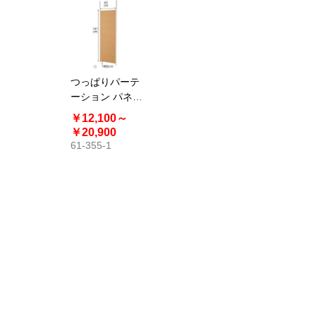
つっぱりパーテ
ーション パネル
タイプ 本体タイ
￥12,100～
プ幅65cm パー
￥20,900
テーション
61-355-1