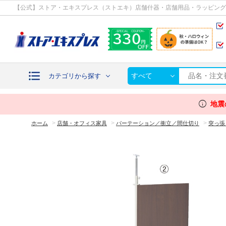
カテゴリから探す
【公式】ストア・エキスプレス（ストエキ）店舗什器・店舗用品・ラッピング
すべて
カテゴリから探す
info
地震
>
>
>
ホーム
店舗・オフィス家具
パーテーション／衝立／間仕切り
突っ張