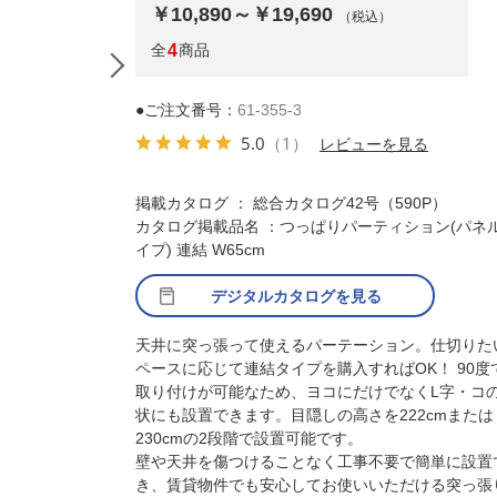
￥10,890～￥19,690
（税込）
全
4
商品
●ご注文番号：
61-355-3
5.0
（1）
レビューを見る
掲載カタログ ： 総合カタログ42号（590P）
カタログ掲載品名 ：つっぱりパーティション(パネ
イプ) 連結 W65cm
デジタルカタログを見る
天井に突っ張って使えるパーテーション。仕切りた
ペースに応じて連結タイプを購入すればOK！ 90度
取り付けが可能なため、ヨコにだけでなくL字・コ
状にも設置できます。目隠しの高さを222cmまたは
230cmの2段階で設置可能です。
壁や天井を傷つけることなく工事不要で簡単に設置
き、賃貸物件でも安心してお使いいただける突っ張