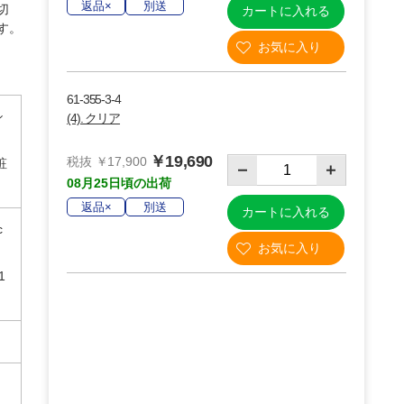
返品×
別送
切
カートに入れる
す。
61-355-3-4
シ
(4). クリア
￥19,690
税抜 ￥17,900
粧
08月25日頃の出荷
返品×
別送
カートに入れる
c
1