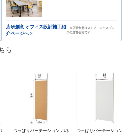
店研創意 オフィス設計施工紹
※店研創意はストア・エキスプレ
介ページへ >
スの運営会社です
ちら
パ
つっぱりパーテーション パネ
つっぱりパーテーション パネ