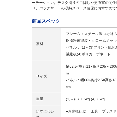
ーテーション。デスク周りの目隠しや更衣室の間仕
り、バックヤードの収納スペース確保におすすめで
商品スペック
フレーム：スチール製 エポキ
樹脂粉体塗装・クロームメッキ
素材
パネル：(1)～(3)プリント紙化
繊維板(4)ポリカーボネート
幅62.5×奥行11×高さ205～260
m
サイズ
パネル：幅60×奥行2.5×高さ18
cm
重量
(1)～(3)11.5kg (4)8.5kg
●お客様組立 工具：プラスド
組立につい