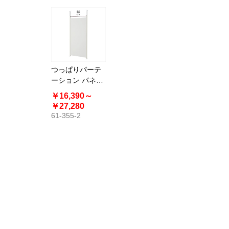
つっぱりパーテ
ーション パネル
タイプ 本体 幅
￥16,390～
90cm パーテー
￥27,280
ション
61-355-2