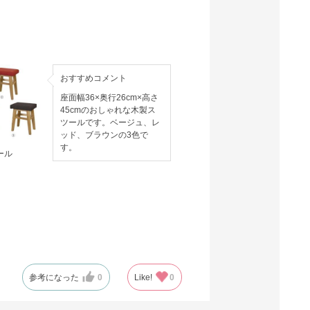
おすすめコメント
座面幅36×奥行26cm×高さ
45cmのおしゃれな木製ス
ツールです。ベージュ、レ
ッド、ブラウンの3色で
す。
ール
参考になった
0
Like!
0