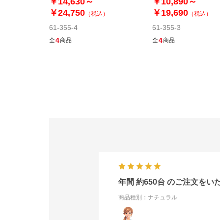
￥14,630～
￥10,890～
￥24,750
￥19,690
（税込）
（税込）
61-355-4
61-355-3
4
4
全
商品
全
商品
年間 約650台 のご注文を
商品種別：ナチュラル