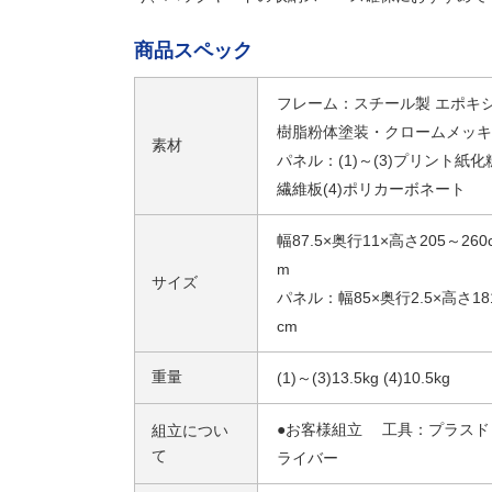
商品スペック
フレーム：スチール製 エポキ
樹脂粉体塗装・クロームメッキ
素材
パネル：(1)～(3)プリント紙化
繊維板(4)ポリカーボネート
幅87.5×奥行11×高さ205～260
m
サイズ
パネル：幅85×奥行2.5×高さ18
cm
重量
(1)～(3)13.5kg (4)10.5kg
●お客様組立 工具：プラスド
組立につい
て
ライバー