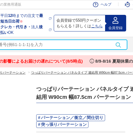
会員
の業務用通販
ヘルプ
平日
12
時までの注文で
最
会員登録で550円クーポン
短当日出荷
※
もらえる！詳しくは
こちら
クレカ・代引き・
法人
後
会員登録
払い
OK
info
の影響によるお届けの遅れについて(8/5時点)
8/9-8/16 夏期休
>
りパーテーション
つっぱりパーテーション パネルタイプ 連結用 W90cm 幅87.5cm パ
つっぱりパーテーション パネルタイプ 
結用 W90cm 幅87.5cm パーテーション
パーテーション／衝立／間仕切り
突っ張りパーテーション