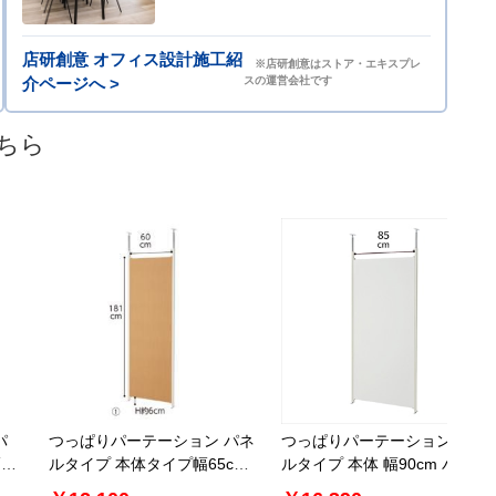
店研創意 オフィス設計施工紹
※店研創意はストア・エキスプレ
介ページへ >
スの運営会社です
ちら
パ
つっぱりパーテーション パネ
つっぱりパーテーション パネ
幅
ルタイプ 本体タイプ幅65cm
ルタイプ 本体 幅90cm パー
パーテーション
テーション