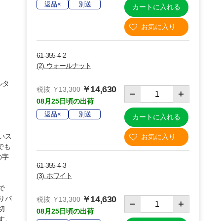
返品×
別送
カートに入れる
61-355-4-2
(2). ウォールナット
ルタ
￥14,630
税抜 ￥13,300
08月25日頃の出荷
返品×
別送
カートに入れる
いス
(4)クリア
でも
の字
61-355-4-3
(3). ホワイト
で
りパ
￥14,630
税抜 ￥13,300
切
08月25日頃の出荷
す。