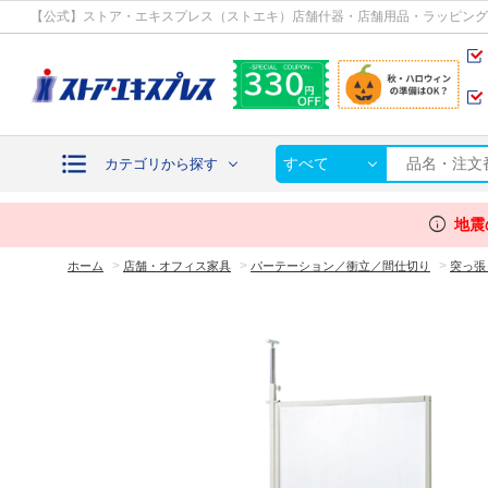
カテゴリから探す
【公式】ストア・エキスプレス（ストエキ）店舗什器・店舗用品・ラッピング
すべて
カテゴリから探す
info
地震
>
>
>
ホーム
店舗・オフィス家具
パーテーション／衝立／間仕切り
突っ張