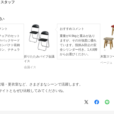
 スタッフ
買い
メント
おすすめコメント
チェアのセット
重量が4.9kgと重みがあり
やバックヤード
ますが、その分強度に優れ
コンパクト収納
ています。指挟み防止の安
ウン、ナチュラ
全シリンダー付き。1,4,8脚
からお選びください。
折りたたみパイプ会議
木製スツ
イス
ベージュ
会議イス
現場・更衣室など、さまざまなシーンで活躍します。
サイトともぜひ比較してみてくださいね。