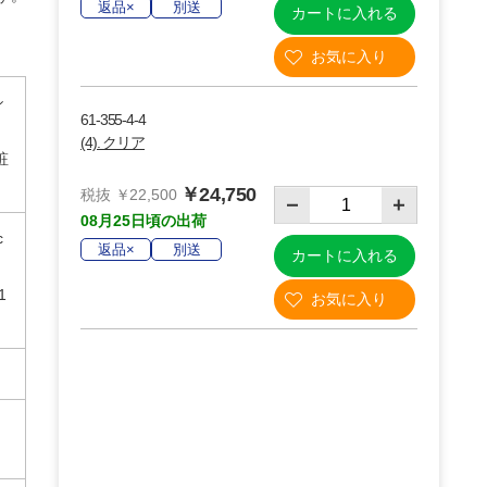
返品×
別送
カートに入れる
シ
61-355-4-4
(4). クリア
粧
￥24,750
税抜 ￥22,500
08月25日頃の出荷
c
返品×
別送
カートに入れる
1