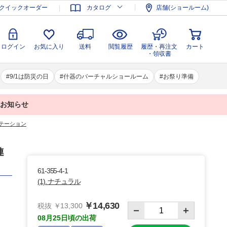
登録
ログイン
お気に入り
送料
閲覧履歴
履歴・再注文
クイックオーダー
カタログ
店舗(ショールーム)
カート
・領収書
ログイン
お気に入り
送料
閲覧履歴
履歴・再注文
カート
・領収書
9/1は防災の日
什器のバーチャルショールーム
お祭り準備
業のお知らせ
ーテーション
連
61-355-4-1
(1). ナチュラル
￥14,630
税抜 ￥13,300
08月25日頃の出荷