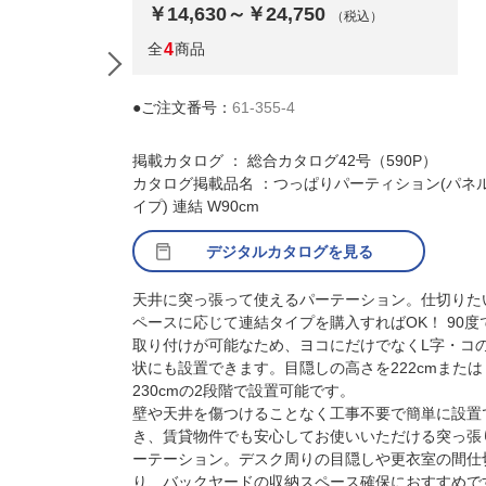
￥14,630～￥24,750
（税込）
全
4
商品
●ご注文番号：
61-355-4
掲載カタログ ： 総合カタログ42号（590P）
カタログ掲載品名 ：つっぱりパーティション(パネ
イプ) 連結 W90cm
デジタルカタログを見る
天井に突っ張って使えるパーテーション。仕切りた
ペースに応じて連結タイプを購入すればOK！ 90度
取り付けが可能なため、ヨコにだけでなくL字・コ
状にも設置できます。目隠しの高さを222cmまたは
230cmの2段階で設置可能です。
壁や天井を傷つけることなく工事不要で簡単に設置
き、賃貸物件でも安心してお使いいただける突っ張
ーテーション。デスク周りの目隠しや更衣室の間仕
り、バックヤードの収納スペース確保におすすめで