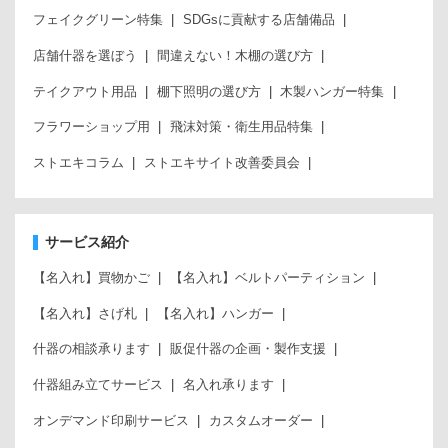
フェイクグリーン特集
SDGsに貢献する店舗備品
店舗什器を選ぼう
間違えない！木棚の選び方
テイクアウト用品
棚下照明の選び方
木製ハンガー特集
フラワーショップ用
飛沫対策・衛生用品特集
ストエキコラム
ストエキサイト改善委員会
サービス紹介
【名入れ】買物かご
【名入れ】ベルトパーティション
【名入れ】さげ札
【名入れ】ハンガー
什器の相談承ります
販促什器の企画・製作支援
什器組み立てサービス
名入れ承ります
オンデマンド印刷サービス
カスタムオーダー