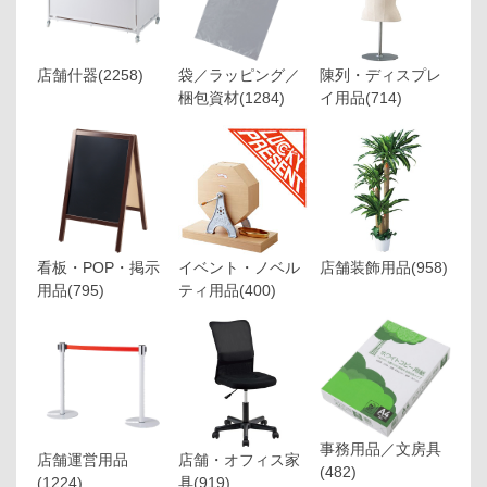
店舗什器
(2258)
袋／ラッピング／
陳列・ディスプレ
梱包資材
(1284)
イ用品
(714)
看板・POP・掲示
イベント・ノベル
店舗装飾用品
(958)
用品
(795)
ティ用品
(400)
事務用品／文房具
店舗運営用品
店舗・オフィス家
(482)
(1224)
具
(919)