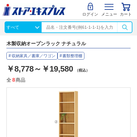
ログイン
メニュー
カート
木製収納オープンラック ナチュラル
収納家具／書庫／ワゴン
書類整理棚
￥8,778～￥19,580
（税込）
全
8
商品