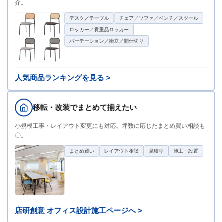
介。
デスク／テーブル
チェア／ソファ／ベンチ／スツール
ロッカー／貴重品ロッカー
パーテーション／衝立／間仕切り
人気商品ランキングを見る >
移転・改装でまとめて揃えたい
小規模工事・レイアウト変更にも対応。坪数に応じたまとめ買い相談も
〇。
まとめ買い
レイアウト相談
見積り
施工・設置
店研創意 オフィス設計施工ページへ >