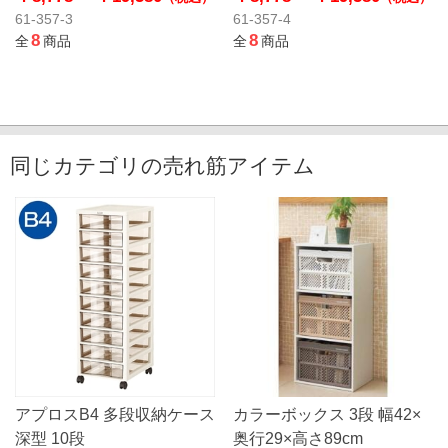
61-357-3
61-357-4
8
8
全
商品
全
商品
同じカテゴリの売れ筋アイテム
アプロスB4 多段収納ケース
カラーボックス 3段 幅42×
深型 10段
奥行29×高さ89cm