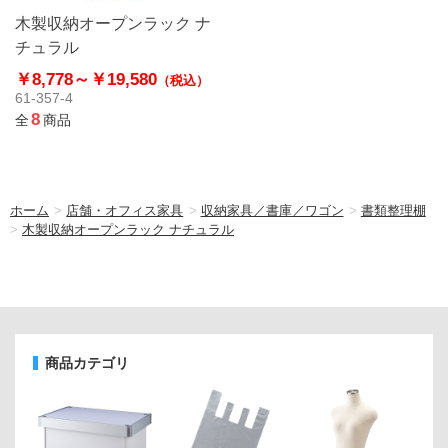
木製収納オープンラック ナ
チュラル
￥8,778～
￥19,580
（税込）
61-357-4
8
全
商品
ホーム
>
店舗・オフィス家具
>
収納家具／書庫／ワゴン
>
書類整理棚
>
木製収納オープンラック ナチュラル
商品カテゴリ