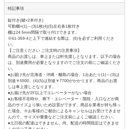
特記事項
錠付き(鍵×2本付き)
可動棚×(1)～(3)1枚(4)(5)左右各1枚付き
棚は24.5mm間隔で取り付けできます。
※61-359-4と上下で連結する際は、(6)を必ずご利用くださ
い。
【ご注意ください ご注文時の注意事項】
商品のお渡しは、車上または軒先渡しとなります。以下の場合
は、別途費用が必要となりますのでご注文の前にご確認くださ
い。
●お届け先が北海道・沖縄・離島の場合、1台あたり(1)～(3)は
別途￥5500、(4)(5)は別途￥7700がかかります。商品のお渡
しは車上渡しとなります。
●お届け先が2F以上でエレベーターがない場合
●お客様不在時や、廊下・エレベーター・階段・入口などが商
品のサイズより狭いため設置ができず、商品を業者が持ち帰っ
た場合。※お客様のご都合によるキャンセルはお受けできませ
んので、サイズや重量などご注文前によくご確認ください。
●土日祝の配達はできません。尚、配送の時間指定はできませ
んのでご了承ください。