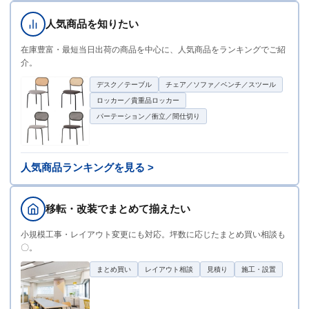
人気商品を知りたい
在庫豊富・最短当日出荷の商品を中心に、人気商品をランキングでご紹
介。
デスク／テーブル
チェア／ソファ／ベンチ／スツール
ロッカー／貴重品ロッカー
パーテーション／衝立／間仕切り
人気商品ランキングを見る >
移転・改装でまとめて揃えたい
小規模工事・レイアウト変更にも対応。坪数に応じたまとめ買い相談も
〇。
まとめ買い
レイアウト相談
見積り
施工・設置