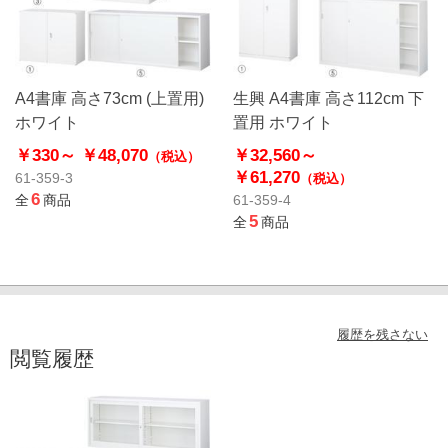
A4書庫 高さ73cm (上置用)
生興 A4書庫 高さ112cm 下
ホワイト
置用 ホワイト
￥330～
￥48,070
￥32,560～
（税込）
￥61,270
61-359-3
（税込）
6
全
商品
61-359-4
5
全
商品
履歴を残さない
閲覧履歴