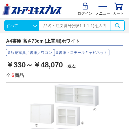
ログイン
メニュー
カート
A4書庫 高さ73cm (上置用)ホワイト
収納家具／書庫／ワゴン
書庫・スチールキャビネット
￥330～￥48,070
（税込）
全
6
商品