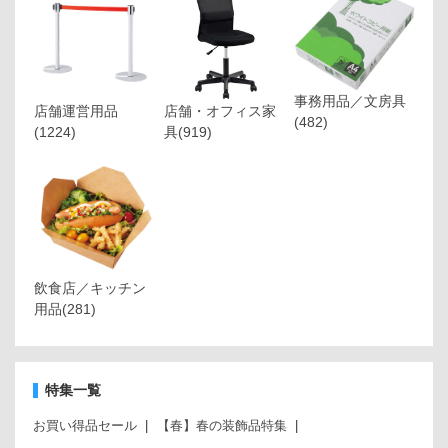
事務用品／文房具
店舗運営用品
店舗・オフィス家
(482)
(1224)
具
(919)
飲食店／キッチン
用品
(281)
特集一覧
お買い得品セール
【春】春の装飾品特集