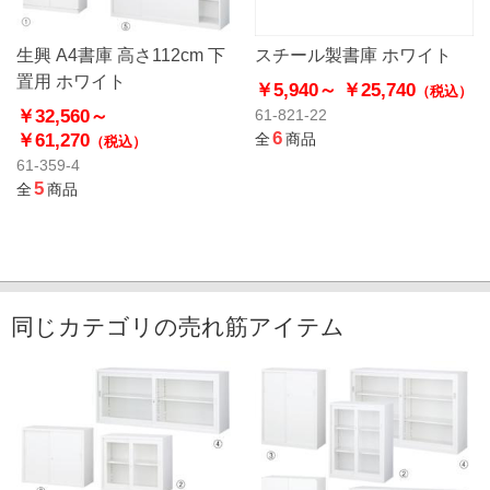
生興 A4書庫 高さ112cm 下
スチール製書庫 ホワイト
置用 ホワイト
￥5,940～
￥25,740
（税込）
￥32,560～
61-821-22
6
￥61,270
全
商品
（税込）
61-359-4
5
全
商品
同じカテゴリの売れ筋アイテム