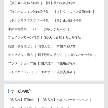
【夏】夏の装飾品特集
【秋】秋の装飾品特集
【秋】ハロウィン装飾品特集
【冬】クリスマス装飾特集
【冬】クリスマスツリー特集
【冬】正月飾り特集
季節装飾特集
レビュー投稿しませんか
フェイクグリーン特集
SDGsに貢献する店舗備品
店舗什器を選ぼう
間違えない！木棚の選び方
テイクアウト用品
棚下照明の選び方
木製ハンガー特集
フラワーショップ用
飛沫対策・衛生用品特集
ストエキコラム
ストエキサイト改善委員会
サービス紹介
【名入れ】買物かご
【名入れ】ベルトパーティション